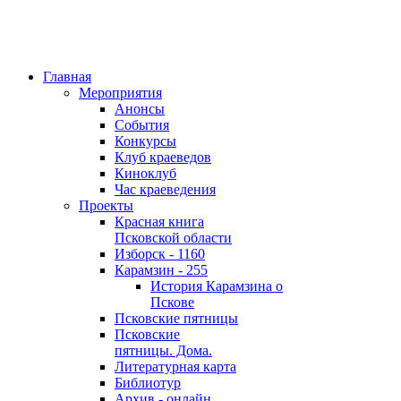
Главная
Мероприятия
Анонсы
События
Конкурсы
Клуб краеведов
Киноклуб
Час краеведения
Проекты
Красная книга
Псковской области
Изборск - 1160
Карамзин - 255
История Карамзина о
Пскове
Псковские пятницы
Псковские
пятницы. Дома.
Литературная карта
Библиотур
Архив - онлайн