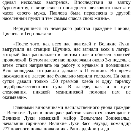
сделал несколько выстрелов. Впоследствии за взятку
бургомистру, в виде своего последнего шелкового платья и
часов своего мужа, Пав­лова была переведена в другой
населенный пункт и тем самым спасла свою жизнь».
Вернувшиеся из немецкого рабства граждане Панова,
Цвенева и Гец показали:
«После того, как всех нас, жителей г. Великие Луки,
выгру­зили на станции Щучино, нас загнали всех в лагерь,
который был расположен в чистом поле и обнесен колючей
проволокой. В этом лагере нас продержали около 3-х недель, а
затем стали направлять на работу к кулакам и помещикам.
Всю молодежь отправили дальше в Германию. Во время
нахождения в лагере нас буквально морили го­лодом. На одни
сутки давали только 150 граммов хлеба и одну та­релку
недоброкачественного супа. В лагере, как и в пути
следования, никакой медицинской помощи нам не
оказывали».
Главными виновниками насильственного увода граждан
г. Великие Луки в немецкое рабство являются комендант г.
Вели­кие Луки немецкий майор Вельгельм Зонневальд,
начальник гарни­зона Великие Луки Засс Эдуард, командир
277 полевого полка полковник - Раппард Фриц и др.