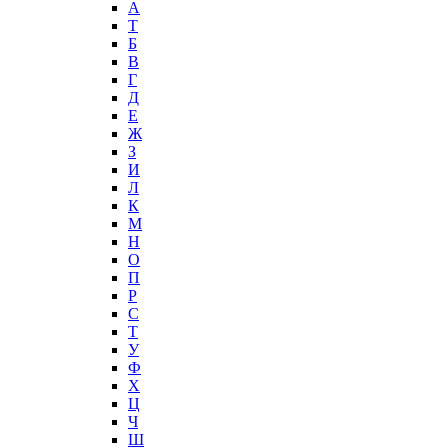
А
T
Б
В
Г
Д
Е
Ж
З
И
Л
К
М
Н
О
П
Р
С
Т
У
Ф
Х
Ц
Ч
Ш