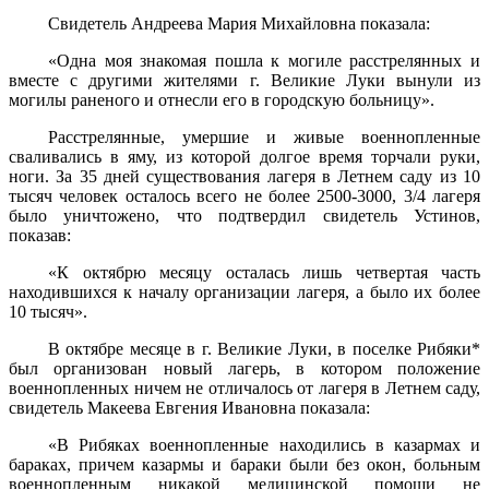
Свидетель Андреева Мария Михайловна показала:
«Одна моя знакомая пошла к могиле расстрелянных и
вместе с другими жителями г. Великие Луки вынули из
могилы раненого и отнесли его в городскую больницу».
Расстрелянные, умершие и живые военнопленные
сваливались в яму, из которой долгое время торчали руки,
ноги. За 35 дней суще­ствования лагеря в Летнем саду из 10
тысяч человек осталось всего не более 2500-3000, 3/4 лагеря
было уничтожено, что подтвердил свидетель Устинов,
показав:
«К октябрю месяцу осталась лишь четвертая часть
находившихся к началу организации лагеря, а было их более
10 тысяч».
В октябре месяце в г. Великие Луки, в поселке Рибяки*
был организован новый лагерь, в котором положение
военнопленных ничем не отличалось от лагеря в Летнем саду,
свидетель Макеева Ев­гения Ивановна показала:
«В Рибяках военнопленные находились в казармах и
бараках, причем казармы и бараки были без окон, больным
военнопленным никакой медицинской помощи не