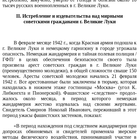
тысяч русских военнопленных в г. Великие Луки.
II. Истребление и издевательства над мирными
советскими
гражданами г. Великие Луки
В феврале месяце 1942 г., когда Красная армия подошла к
г. Великие Луки и немецкому гарнизону в городе угрожала
опас­ность. Немецкая жандармерия и тайная полевая полиция /
ГФП/ в целях обеспечения безопасности своего тыла
произвела арест совет­ских граждан в г. Великие Луки
(преимущественно молодежи), в общей сложности свыше 150
человек. Аресты советской молодежи начались 21 февраля
1942 г. Все арестованные были заключены в тюрьму, которая
находилась в нижнем этаже гостиницы «Москва» (угол К.
Либкнехта и Пионерской). Фашистское «следствие» продол­
жалось около месяца, в период которого немецкая
жандармерия же­стоко издевалась над своими жертвами.
Свидетель Смирнов Николай Иванович, переживший в этот
период ужасы фашистских застенков, показал:
«В период нахождения под следствием жандармерия при
допро­сах обвиняемых и свидетелей применяла зверские
методы физиче­ского воздействия, принимавший участие в