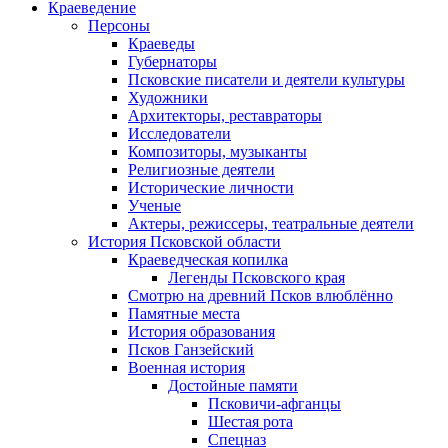
Краеведение
Персоны
Краеведы
Губернаторы
Псковские писатели и деятели культуры
Художники
Архитекторы, реставраторы
Исследователи
Композиторы, музыканты
Религиозные деятели
Исторические личности
Ученые
Актеры, режиссеры, театральные деятели
История Псковской области
Краеведческая копилка
Легенды Псковского края
Смотрю на древний Псков влюблённо
Памятные места
История образования
Псков Ганзейский
Военная история
Достойные памяти
Псковичи-афганцы
Шестая рота
Спецназ