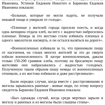
Ива­новна, Устинов Евдоким Никитич и Баранова Евдокия
Ивановна по­казали:
«Больные, которые не могли ходить, не получали
никакой пищи и умирали от голода».
«Пленные у жителей города просили поесть, и когда
одна жен­щина отдала хлеб, на него с жадностью набросились
пленные. Немцы за это жестоко стали избивать пленных и
одного заколотили насмерть, и он остался валяться на дороге».
«Военнопленных избивали за то, что принимали пищу
от насе­ления, на глазах многих жителей за это до смерти
избили военноплен­ного. В лагере военнопленным, давали
только 150-200 граммов хлеба, поэтому на бросаемую пищу
жителями они набрасывались с жад­ностью голодных.
Полученную таким образом пишу немцы от военнопленных
отнимали, а их жестоко избивали и даже расстреливали».
Были нередки случаи, когда вместе с расстрелянными в
могилы зарывались раненые - живые люди, по этому вопросу
свидетель Ба­ранова Евдокия Ивановна показала:
«Был однажды случай, когда среди мертвых зарыли в
могилу и раненых и из могилы были слышны стоны».