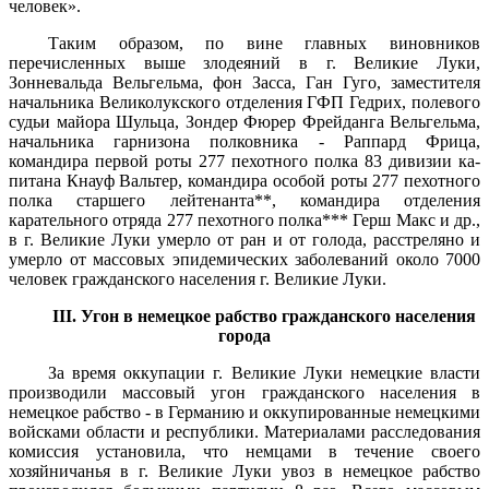
человек».
Таким образом, по вине главных виновников
перечисленных выше злодеяний в г. Великие Луки,
Зонневальда Вельгельма, фон Засса, Ган Гуго, заместителя
начальника Великолукского отделе­ния ГФП Гедрих, полевого
судьи майора Шульца, Зондер Фюрер Фрейданга Вельгельма,
начальника гарнизона полковника - Раппард Фрица,
командира первой роты 277 пехотного полка 83 дивизии ка­
питана Кнауф Вальтер, командира особой роты 277 пехотного
полка старшего лейтенанта**, командира отделения
карательного отряда 277 пехотного полка*** Герш Макс и др.,
в г. Великие Луки умерло от ран и от голода, расстреляно и
умерло от массовых эпидемических заболеваний около 7000
человек гражданского населения г. Великие Луки.
III. Угон в немецкое рабство гражданского населения
города
За время оккупации г. Великие Луки немецкие власти
про­изводили массовый угон гражданского населения в
немецкое раб­ство - в Германию и оккупированные немецкими
войсками области и республики. Материалами расследования
комиссия установила, что немцами в течение своего
хозяйничанья в г. Великие Луки увоз в немецкое рабство