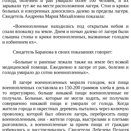
голода, болезней и ран умирало более 100 человек, и их
зарывали тут же на месте рас­положения лагеря. Стон и крики
больных и изнуренных доносились далеко за пределы лагеря.
Свидетель Андреева Мария Михайловна показала:
«Военнопленные находились под открытым небом и
спали впо­валку на земле. Днем и ночью далеко от лагеря были
слышны стоны и крики военнопленных, вызванные голодом
и избиением их».
Свидетель Баранова в своих показаниях говорит:
«Больные и раненые лежали также на земле без всякой
медицин­ской помощи. Ежедневно в лагере от ран, болезни и
голода умирало до сотни военнопленных».
В лагере военнопленных морили голодом, вся пища
военноплен­ных составляла из 150-200 граммов хлеба в день и
то нерегулярно, больше никакой пищи военнопленные не
получали. Больные, кото­рые не могли ходить, не получали
совершенно никакой пищи и уми­рали от голода. Когда
жители города и окрестных деревень пытались через колючую
проволоку, которой был обнесен лагерь, перебро­сить пищу
военнопленным, они - жители города, выстрелами и плетьми
разгонялись, а военнопленные за прием пищи от граждан
избивались и расстреливались. Свидетели Лебедева Пелагея