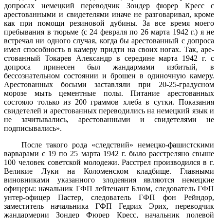
допросах немецкий переводчик Зондер фюрер Кресс с
арестованными и свидетелями иначе не разговаривал, кроме
как при помощи резиновой дубины. За все время моего
пребывания в тюрьме (с 24 февраля по 26 марта 1942 г.) я не
встречал ни одного случая, когда бы арестованный с допроса
имел способность в камеру придти на своих ногах. Так, аре­
стованный Токарев Александр в середине марта 1942 г. с
допроса принесен был жандармами избитый, в
бессознательном состоянии и брошен в одиночную камеру.
Арестованных босыми заставляли при 20-25-градусном
морозе мыть цементные полы. Питание аресто­ванных
состояло только из 200 граммов хлеба в сутки. Показания
свидетелей и арестованных переводились на немецкий язык и
не за­читывались, арестованными и свидетелями не
подписывались».
После такого рода «следствий» немецко-фашистскими
варварами с 19 по 25 марта 1942 г. было расстреляно свыше
100 человек со­ветской молодежи. Расстрел производился в г.
Великие Луки на Коломенском кладбище. Главными
виновниками указанного зло­деяния являются немецкие
офицеры: начальник ГФП лейтенант Блюм, следователь ГФП
унтер-офицер Пастер, следователь ГФП фон Рейндор,
заместитель начальника ГФП Гедрих Эрих, перевод­чик
жандармерии Зондер Фюрер Кресс, начальник полевой