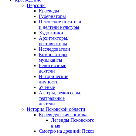
Персоны
Краеведы
Губернаторы
Псковские писатели
и деятели культуры
Художники
Архитекторы,
реставраторы
Исследователи
Композиторы,
музыканты
Религиозные
деятели
Исторические
личности
Ученые
Актеры, режиссеры,
театральные
деятели
История Псковской области
Краеведческая копилка
Легенды Псковского
края
Смотрю на древний Псков