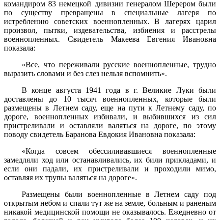
командиром 83 немецкой дивизии генералом Шерером были
по существу превращены в специальные лагеря по
истреблению советских военноплен­ных. В лагерях царил
произвол, пытки, издевательства, избиения и расстрелы
военнопленных. Свидетель Макеева Евгения Ивановна
показала:
«Все, что переживали русские военнопленные, трудно
выразить словами и без слез нельзя вспомнить».
В конце августа 1941 года в г. Великие Луки были
доставлены до 10 тысяч военнопленных, которые были
размещены в Летнем саду, еще на пути к Летнему саду, по
дороге, военнопленных изби­вали, и выбившихся из сил
пристреливали и оставляли валяться на дороге, по этому
поводу свидетель Баранова Евдокия Ивановна по­казала:
«Когда совсем обессиливавшиеся военнопленные
замедляли ход или останавливались, их били прикладами, и
если они падали, их пристреливали и проходили мимо,
оставляя их трупы валяться на дороге».
Размещены были военнопленные в Летнем саду под
открытым небом и спали тут же на земле, больным и раненым
никакой меди­цинской помощи не оказывалось. Ежедневно от