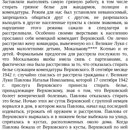
Заставляли вы­полнять самую грязную работу, в том числе
стирать грязное белье для жандармов, полиции и
комендатуры. Режим для нас был установ­лен невыносимый,
запрещалось общаться друг с другом, не разреша­лось
выходить в другие населенные пункты к своим знакомым, за
нарушение этого режима сажали в спецлагеря и
расстреливали. Осо­бенно своими зверствами к населению
прославил себя немецкий ко­мендант Верховский. Он лично
расстрелял жену командира, вывезенную из г. Великие Луки с
двумя малолетними детьми, Мокалькову**** Ксенью и ее
детей. Формальным предлогом для рас­стрела послужило то,
что Москалькова якобы имела связь с партиза­нами, а
фактически она была расстреляна за то, что отказалась стирать
белье служащим комендатуры Верховского. В сентябре ме­сяце
1942 г. случайно спаслась от расстрела гражданка г. Ве­ликие
Луки Павлова Наталья Николаевна, которой 17 сентября 1942
г. прислуга Верховского принесла стирать белье,
принадлежащее Верховскому, зная о том, что Верховский
болеет венерической бо­лезнью, Павлова отказалась стирать
это белье. Ночью этих же суток Верховский с группой немцев
ворвался в дом, в котором жила Пав­лова, начал над последней
издеваться, угрожать ей оружием и рас­стрелом. Павлова от
Верховского вырвалась и в нижнем белье выбежала на улицу,
спряталась в кустах, расположенных около дома. Когда
Павлова бежала от Верховского в кусты, Верховский по ней