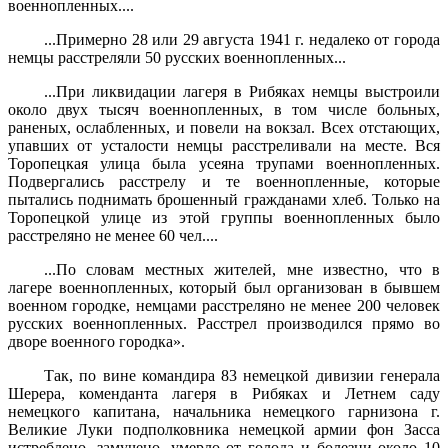
военнопленных....
...Примерно 28 или 29 августа 1941 г. недалеко от города
немцы расстреляли 50 русских военнопленных...
...При ликвидации лагеря в Рибяках немцы выстроили
около двух тысяч военнопленных, в том числе больных,
раненых, ослаб­ленных, и повели на вокзал. Всех отстающих,
упавших от усталости немцы расстреливали на месте. Вся
Торопецкая улица была усеяна трупами военнопленных.
Подвергались расстрелу и те военноплен­ные, которые
пытались поднимать брошенный гражданами хлеб. Только на
Торопецкой улице из этой группы военнопленных было
расстреляно не менее 60 чел....
...По словам местных жителей, мне известно, что в
лагере воен­нопленных, который был организован в бывшем
военном городке, немцами расстреляно не менее 200 человек
русских военнопленных. Расстрел производился прямо во
дворе военного городка».
Так, по вине командира 83 немецкой дивизии генерала
Шерера, коменданта лагеря в Рибяках и Летнем саду
немецкого капитана, на­чальника немецкого гарнизона г.
Великие Луки подполковника немецкой армии фон Засса
истреблено, замучено, умерло от голода и болезни около 10