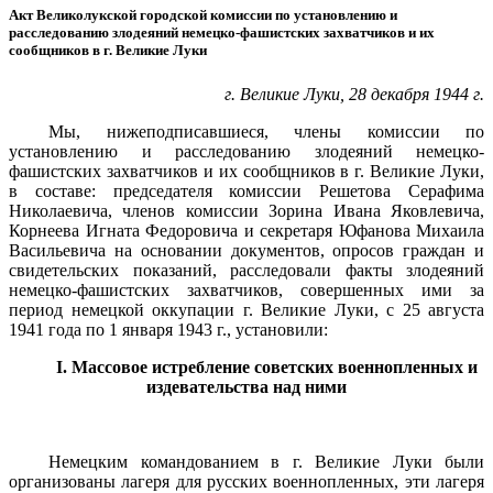
Акт Великолукской городской комиссии по установлению и
расследованию злодеяний немецко-фашистских захватчиков и их
сообщников в г. Великие Луки
г. Великие Луки, 28 декабря 1944 г.
Мы, нижеподписавшиеся, члены комиссии по
установлению и расследованию злодеяний немецко-
фашистских захватчиков и их со­общников в г. Великие Луки,
в составе: председателя комиссии Решетова Серафима
Николаевича, членов комиссии Зорина Ивана Яковлевича,
Корнеева Игната Федоровича и секретаря Юфанова Михаила
Васильевича на основании документов, опросов граждан и
свидетельских показаний, расследовали факты злодеяний
немецко-фашистских захватчиков, совершенных ими за
период немецкой ок­купации г. Великие Луки, с 25 августа
1941 года по 1 января 1943 г., установили:
I.
Массовое истребление советских военнопленных
и
издевательства над ними
Немецким командованием в г. Великие Луки были
органи­зованы лагеря для русских военнопленных, эти лагеря