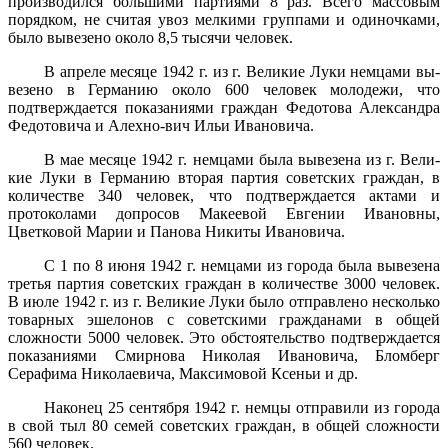
производился большими партиями 8 раз. Всего массовым
порядком, не считая увоз мелкими группами и оди­ночками,
было вывезено около 8,5 тысячи человек.
В апреле месяце 1942 г. из г. Великие Луки немцами вы­
везено в Германию около 600 человек молодежи, что
подтверждается показаниями граждан Федотова Александра
Федотовича и Алехно-вич Ильи Ивановича.
В мае месяце 1942 г. немцами была вывезена из г. Вели­
кие Луки в Германию вторая партия советских граждан, в
количестве 340 человек, что подтверждается актами и
протоколами допросов Макеевой Евгении Ивановны,
Цветковой Марии и Панова Никиты Ивановича.
С 1 по 8 июня 1942 г. немцами из города была вывезена
третья партия советских граждан в количестве 3000 человек.
В июле 1942 г. из г. Великие Луки было отправлено несколько
товарных эшелонов с советскими гражданами в общей
сложности 5000 чело­век. Это обстоятельство подтверждается
показаниями Смирнова Ни­колая Ивановича, Бломберг
Серафима Николаевича, Максимовой Ксеньи и др.
Наконец 25 сентября 1942 г. немцы отправили из города
в свой тыл 80 семей советских граждан, в общей сложности
560 человек.