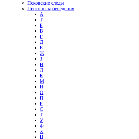
Псковские следы
Персоны краеведения
А
T
Б
В
Г
Д
Е
Ж
З
И
Л
К
М
Н
О
П
Р
С
Т
У
Ф
Х
Ц