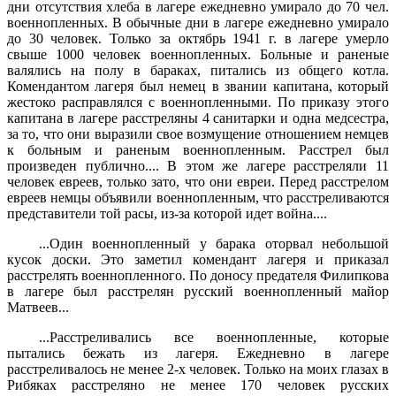
дни отсутствия хлеба в лагере ежедневно умирало до 70 чел.
военнопленных. В обычные дни в лагере ежедневно умирало
до 30 человек. Только за октябрь 1941 г. в лагере умерло
свыше 1000 человек военнопленных. Больные и раненые
валялись на полу в бараках, питались из общего котла.
Комендантом лагеря был немец в звании капитана, который
жестоко расправлялся с военноплен­ными. По приказу этого
капитана в лагере расстреляны 4 санитарки и одна медсестра,
за то, что они выразили свое возмущение отноше­нием немцев
к больным и раненым военнопленным. Расстрел был
произведен публично.... В этом же лагере расстреляли 11
человек евреев, только зато, что они евреи. Перед расстрелом
евреев немцы объявили военнопленным, что расстреливаются
представители той расы, из-за которой идет война....
...Один военнопленный у барака оторвал небольшой
кусок доски. Это заметил комендант лагеря и приказал
расстрелять военноплен­ного. По доносу предателя Филипкова
в лагере был расстрелян рус­ский военнопленный майор
Матвеев...
...Расстреливались все военнопленные, которые
пытались бе­жать из лагеря. Ежедневно в лагере
расстреливалось не менее 2-х че­ловек. Только на моих глазах в
Рибяках расстреляно не менее 170 человек русских