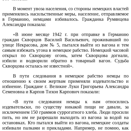
В момент увоза населения, со стороны немецких властей
приме­нялись насильственные меры, население, отправляемое
в Германию, немцами избивалось. Гражданка Румянцева
Александра показала:
«В июне месяце 1942 г. при отправке в Германию
граждан Скворцов Василий Васильевич, проживавший по
улице Некрасова, дом № 5, пытался выйти из вагона и тем
самым избежать угона в не­мецкое рабство. Немецкий часовой
открыл по Скворцову огонь, затем Скворцова догнали,
избили и водворили обратно в товарный вагон. Судьба
Скворцова осталась не известной».
В пути следования в немецкое рабство немцы по
отношению к своим жертвам применяли издевательство и
избиение. Граждане г. Великие Луки Григорьева Александра
Семеновна и Карпов Тихон Карпович показали:
«В пути следования немцы к нам относились
издевательски, по существу никакой пищи не давали, за
исключением 150 граммов сур­рогатного хлеба. Люди просили
пить, но им не разрешали выходить из вагона за водой на
остановках. Кто пытался выйти из вагона, не­мецкие солдаты
избивали палками и прикладами. Например, не помню, как