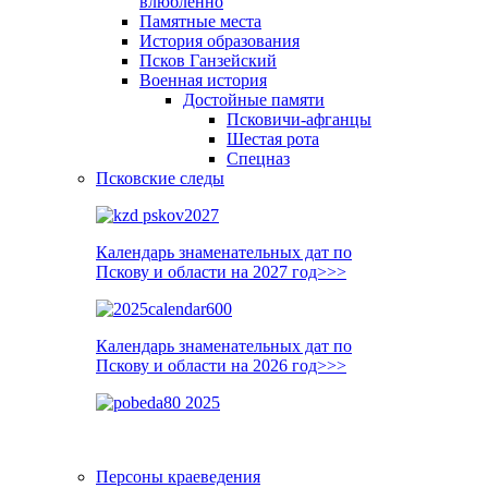
влюблённо
Памятные места
История образования
Псков Ганзейский
Военная история
Достойные памяти
Псковичи-афганцы
Шестая рота
Спецназ
Псковские следы
Календарь знаменательных дат по
Пскову и области на 2027 год>>>
Календарь знаменательных дат по
Пскову и области на 2026 год>>>
Персоны краеведения