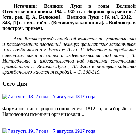
Источник: Великие Луки в годы Великой
Отечественной войны 1941-1945 гг. : сборник документов /
[отв. ред. Д. А. Белюков]. - Великие Луки : [б. и.], 2012. -
343, [1] с. : ил., табл. - (Великолукская книга). - Библиогр. в
подстроч. примеч.
Акт Великолукской городской комиссии по установлению
и расследованию злодеяний немецко-фашистских захватчиков
и их сообщников в г. Великие Луки: [
I. Массовое истребление
советских военнопленных и издевательства над ними ;
II.
Истребление и издевательства над мирными советскими
гражданами г. Великие Луки ;
III. Угон в немецкое рабство
гражданского населения города]. – С. 308-3
19.
Сего Дня
7 августа 1812 года
Формирование народного ополчения. 1812 год для борьбы с
Наполеоном псковичи организовали...
7 августа 1917 года