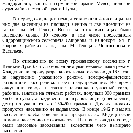
жандармерии, капитан германской армии Мевес, полевой
судья майор не­мецкой армии Шульц.
В период оккупации немцы установили 4 виселицы, из
них две виселицы на площади Ленина и две виселицы на
заводе им. М. Гельца. Всего на этих виселицах было
повешено свыше 10 человек, в том числе председателя
Сидоровщинского сельсовета Смирнова, и 10 но­ября 1941 г.
кадровых рабочих завода им. М. Гельца - Чертогонова и
Васильева.
По отношению ко всему гражданскому населению г.
Вели­кие Луки был установлен немцами невыносимый режим.
Хождение по городу разрешалось только с 8 часов до 16 часов,
за нарушение указанного режима немецко-фашистские
разбойники расстреливали без предупреждения. Во время
оккупации города население пережи­вало ужасный голод,
рабочие, занятые на тяжелых работах, полу­чали 300 граммов
хлеба в сутки, а иждивенцы и неработающие (престарелые,
дети) получали только 150-200 граммов. Других ни­каких
продуктов населению не выдавалось. В конце 1942 г. выдача
населению хлеба совершенно прекратилась. Медицинской
помощи населению не оказывалось. На почве голода в городе
были массовые заболевания, вследствие чего вымирало
население.