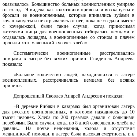
оказывалось. Большинство боль­ных военнопленных умирало
от голода. Я видела, как колхозники привозили воз капусты и
бросали ее военнопленным, которые впи­вались зубами в
кочан капусты и не отрывались от нее, пока не съедали вместе
с кочерыжкой, были такие случаи, когда приносимая
жителями пища для военнопленных отбиралась немцами и
отдава­лась лошадям, а военнопленные со стоном и плачем
просили хоть маленький кусочек хлеба».
Систематически военнопленные расстреливались
немцами в ла­гере без всяких причин. Свидетель Андреева
показала:
«Большое количество людей, находившихся в лагере
военно­пленных, расстреливались немцами без всяких
причин».
Допрошенный Яковлев Андрей Андреевич показал:
«В деревне Рибяки в казармах был организован лагерь
для рус­ских военнопленных, в котором находилось до 10
тысяч человек. Хлеба по 200 граммов давали с большими
перебоями. Были случаи, когда по 8 дней совершенно хлеба не
давали... На почве недоедания, холода и отсутствия
медицинской помощи, в лагере была высокая смертность, и в