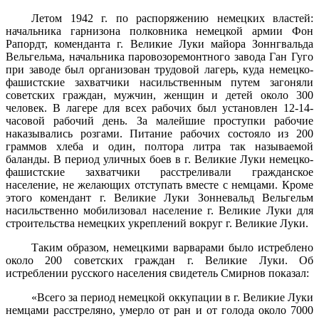
Летом 1942 г. по распоряжению немецких властей:
начальника гарнизона полковника немецкой армии Фон
Рапордт, коменданта г. Великие Луки майора Зоннгвальда
Вельгельма, начальника па­ровозоремонтного завода Ган Гуго
при заводе был организован трудовой лагерь, куда немецко-
фашистские захватчики насильствен­ным путем загоняли
советских граждан, мужчин, женщин и детей около 300
человек. В лагере для всех рабочих был установлен 12-14-
часовой рабочий день. За малейшие проступки рабочие
наказывались розгами. Питание рабочих состояло из 200
граммов хлеба и один, пол­тора литра так называемой
баланды. В период уличных боев в г. Великие Луки немецко-
фашистские захватчики расстреливали граж­данское
население, не желающих отступать вместе с немцами. Кроме
этого комендант г. Великие Луки Зонневальд Вельгельм
насиль­ственно мобилизовал население г. Великие Луки для
строитель­ства немецких укреплений вокруг г. Великие Луки.
Таким образом, немецкими варварами было истреблено
около 200 советских граждан г. Великие Луки. Об
истреблении рус­ского населения свидетель Смирнов показал:
«Всего за период немецкой оккупации в г. Великие Луки
нем­цами расстреляно, умерло от ран и от голода около 7000