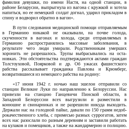
фамилия девушки, по имени Настя, на одной станции, в
районе Беларусии, выпрыгнула из вагона с кружкой и хотела
на­питься, но ее немецкий солдат догнал, ударил прикладом в
спину и водворил обратно в вагон».
В пути следования медицинской помощи отправляемым
в Герма­нию никакой не оказывали, на почве голода,
скученности в вагонах и холода, среди отправляемых в
Германию распространялись массо­вые заболевания, в
результате чего люди умирали. Родственникам умерших
хоронить не разрешалось. Трупы выбрасывались на оста­
новках. Эти обстоятельства подтверждаются актами граждан
Толстоуховой, Поярковой и др. Об ужасах фашистского
рабства рассказывает гражданка Павлова и Крюмберг,
возвратившиеся из не­мецкого рабства на родину:
«17 июня 1942 г. ночью наш эшелон отправили со
станции Ве­ликие Луки по направлению к Белоруссии. Нас
привезли на станцию Ганцевичи Пинской области, в
Западной Белоруссии всех выгрузили и разместили в
конюшне и свинарниках и не разрешили никуда вы­ходить.
Держали нас на голодной пайке, давали по 150 грамм недоб­
рокачественного хлеба, с примесью разных суррогатов, затем
всех нас разослали по разным деревням и заставили работать
на кулаков и помещиков, а также на жандармерию и полицию.