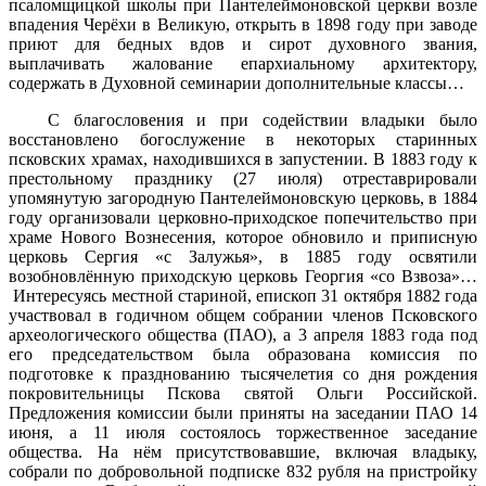
псаломщицкой школы при Пантелеймоновской церкви возле
впадения Черёхи в Великую, открыть в 1898 году при заводе
приют для бедных вдов и сирот духовного звания,
выплачивать жалование епархиальному архитектору,
содержать в Духовной семинарии дополнительные классы…
С благословения и при содействии владыки было
восстановлено богослужение в некоторых старинных
псковских храмах, находившихся в запустении. В 1883 году к
престольному празднику (27 июля) отреставрировали
упомянутую загородную Пантелеймоновскую церковь, в 1884
году организовали церковно-приходское попечительство при
храме Нового Вознесения, которое обновило и приписную
церковь Сергия «с Залужья», в 1885 году освятили
возобновлённую приходскую церковь Георгия «со Взвоза»…
Интересуясь местной стариной, епископ 31 октября 1882 года
участвовал в годичном общем собрании членов Псковского
археологического общества (ПАО), а 3 апреля 1883 года под
его председательством была образована комиссия по
подготовке к празднованию тысячелетия со дня рождения
покровительницы Пскова святой Ольги Российской.
Предложения комиссии были приняты на заседании ПАО 14
июня, а 11 июля состоялось торжественное заседание
общества. На нём присутствовавшие, включая владыку,
собрали по добровольной подписке 832 рубля на пристройку