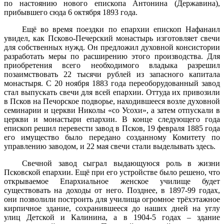
по настоянию нового епископа Антонина (Державина),
прибывшего сюда 6 октября 1893 года.
Ещё во время поездки по епархии епископ Нафанаил
увидел, как Псково-Печерский монастырь изготовляет свечи
для собственных нужд. Он предложил духовной консистории
разработать меры по расширению этого производства. Для
приобретения всего необходимого владыка разрешил
позаимствовать 22 тысячи рублей из запасного капитала
монастыря. С 20 ноября 1883 года переоборудованный завод
стал выпускать свечи для всей епархии. Оттуда их привозили
в Псков на Печорское подворье, находившееся возле духовной
семинарии и церкви Николы «со Усохи», а затем отпускали в
церкви и монастыри епархии. В конце следующего года
епископ решил перевести завод в Псков, 19 февраля 1885 года
его имущество было передано созданному Комитету по
управлению заводом, и 22 мая свечи стали выделывать здесь.
Свечной завод сыграл выдающуюся роль в жизни
Псковской епархии. Ещё при его устройстве было решено, что
открываемое Епархиальное женское училище будет
существовать на доходы от него. Позднее, в 1897-99 годах,
они позволили построить для училища огромное трёхэтажное
кирпичное здание, сохранившееся до наших дней на углу
улиц Детской и Калинина, а в 1904-5 годах – здание