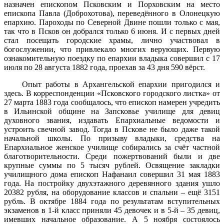
назначен епископом Псковским и Порховским на место
епископа Павла (Доброхотова), переведённого в Олонецкую
епархию. Пароходы по Северной Двине пошли только с мая,
так что в Псков он добрался только 6 июня. И с первых дней
стал посещать городские храмы, лично участвовал в
богослужении, что привлекало многих верующих. Первую
ознакомительную поездку по епархии владыка совершил с 17
июля по 28 августа 1882 года, проехав за 43 дня 590 вёрст.
Опыт работы в Архангельской епархии пригодился и
здесь. В корреспонденции «Псковского городского листка» от
27 марта 1883 года сообщалось, что епископ намерен учредить
в Ильинской общине на Запсковье училище для девиц
духовного звания, издавать Епархиальные ведомости и
устроить свечной завод. Тогда в Пскове не было даже такой
начальной школы. По призыву владыки, средства на
Епархиальное женское училище собирались за счёт частной
благотворительности. Среди пожертвований были и две
крупные суммы по 5 тысяч рублей. Освящение закладки
училищного дома епископ Нафанаил совершил 31 мая 1883
года. На постройку двухэтажного деревянного здания ушло
20382 рубля, на оборудование классов и спальни – ещё 3151
рубль. В октябре 1884 года по результатам вступительных
экзаменов в 1-й класс приняли 45 девочек и в 5-й – 35 девиц,
имевших начальное образование. А 5 ноября состоялось