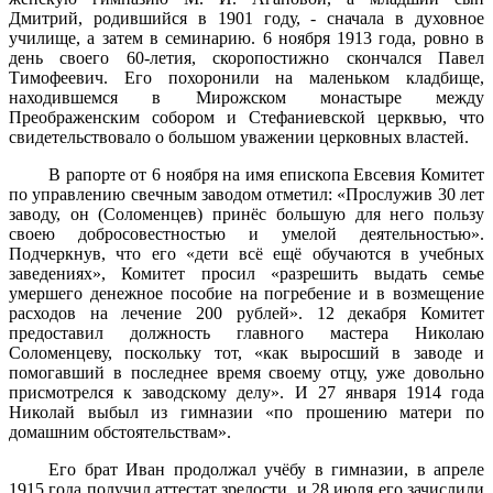
Дмитрий, родившийся в 1901 году, - сначала в духовное
училище, а затем в семинарию. 6 ноября 1913 года, ровно в
день своего 60-летия, скоропостижно скончался Павел
Тимофеевич. Его похоронили на маленьком кладбище,
находившемся в Мирожском монастыре между
Преображенским собором и Стефаниевской церквью, что
свидетельствовало о большом уважении церковных властей.
В рапорте от 6 ноября на имя епископа Евсевия Комитет
по управлению свечным заводом отметил: «Прослужив 30 лет
заводу, он (Соломенцев) принёс большую для него пользу
своею добросовестностью и умелой деятельностью».
Подчеркнув, что его «дети всё ещё обучаются в учебных
заведениях», Комитет просил «разрешить выдать семье
умершего денежное пособие на погребение и в возмещение
расходов на лечение 200 рублей». 12 декабря Комитет
предоставил должность главного мастера Николаю
Соломенцеву, поскольку тот, «как выросший в заводе и
помогавший в последнее время своему отцу, уже довольно
присмотрелся к заводскому делу». И 27 января 1914 года
Николай выбыл из гимназии «по прошению матери по
домашним обстоятельствам».
Его брат Иван продолжал учёбу в гимназии, в апреле
1915 года получил аттестат зрелости, и 28 июля его зачислили