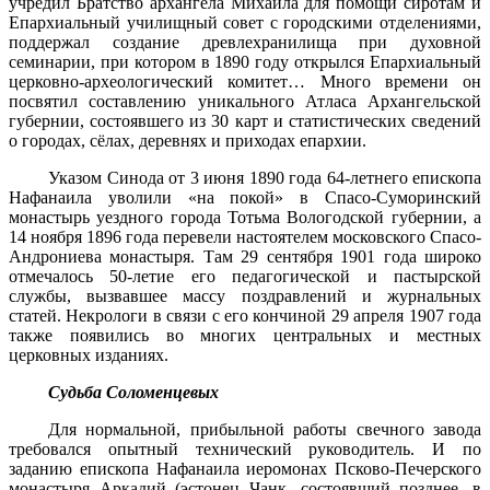
учредил Братство архангела Михаила для помощи сиротам и
Епархиальный училищный совет с городскими отделениями,
поддержал создание древлехранилища при духовной
семинарии, при котором в 1890 году открылся Епархиальный
церковно-археологический комитет… Много времени он
посвятил составлению уникального Атласа Архангельской
губернии, состоявшего из 30 карт и статистических сведений
о городах, сёлах, деревнях и приходах епархии.
Указом Синода от 3 июня 1890 года 64-летнего епископа
Нафанаила уволили «на покой» в Спасо-Суморинский
монастырь уездного города Тотьма Вологодской губернии, а
14 ноября 1896 года перевели настоятелем московского Спасо-
Андрониева монастыря. Там 29 сентября 1901 года широко
отмечалось 50-летие его педагогической и пастырской
службы, вызвавшее массу поздравлений и журнальных
статей. Некрологи в связи с его кончиной 29 апреля 1907 года
также появились во многих центральных и местных
церковных изданиях.
Судьба Соломенцевых
Для нормальной, прибыльной работы свечного завода
требовался опытный технический руководитель. И по
заданию епископа Нафанаила иеромонах Псково-Печерского
монастыря Аркадий (эстонец Чанк, состоявший позднее, в