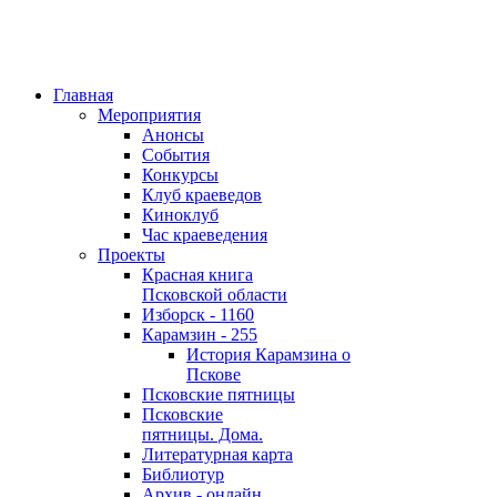
Главная
Мероприятия
Анонсы
События
Конкурсы
Клуб краеведов
Киноклуб
Час краеведения
Проекты
Красная книга
Псковской области
Изборск - 1160
Карамзин - 255
История Карамзина о
Пскове
Псковские пятницы
Псковские
пятницы. Дома.
Литературная карта
Библиотур
Архив - онлайн