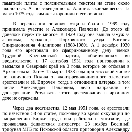
памятной плиты с пояснительным текстом на стене около
иконостаса. А по завещанию о. Алипия, скончавшегося 12
марта 1975 года, там же захоронили и его останки.
В перенесении останков отца и брата в 1969 году
принимала участие и Александра Павловна. До этого ей
довелось пережить многое. В 1929 году она вышла замуж за
агронома, уроженца Порховского уезда Василия
Спиридоновича Филиппова (1888-1980). А 1 декабря 1930
года его арестовали по сфабрикованному делу членов
Трудовой Крестьянской партии, обвинявшихся во
вредительстве, и 17 сентября 1931 года приговорили к
высылке в Северный край на 3 года, которые он отбывал в
Архангельске. Затем 15 марта 1933 года при массовой чистке
пограничного Пскова от «контрреволюционного элемента»
арестовали и её. Впрочем, тогда в отношении пятерых, в том
числе Александры Павловны, дело направили на
доследование. Результаты этого доследования в архивном
деле не отражены.
Через два десятилетия, 12 мая 1951 года, её арестовали
по известной 58-ой статье, поскольку во время оккупации по
направлению Биржи труда она работала в магазине, где
продавалась фашистская литература. 23 ноября Военный
трибунал МГБ по Псковской области приговорил Александру