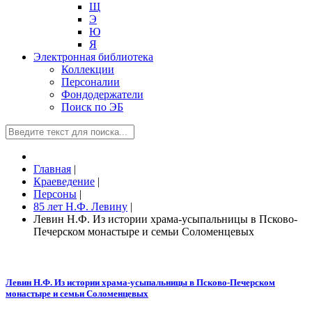
Щ
Э
Ю
Я
Электронная библиотека
Коллекции
Персоналии
Фондодержатели
Поиск по ЭБ
Главная
|
Краеведение
|
Персоны
|
85 лет Н.Ф. Левину
|
Левин Н.Ф. Из истории храма-усыпальницы в Псково-
Печерском монастыре и семьи Соломенцевых
Левин Н.Ф. Из истории храма-усыпальницы в Псково-Печерском
монастыре и семьи Соломенцевых