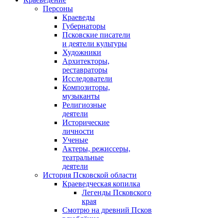
Персоны
Краеведы
Губернаторы
Псковские писатели
и деятели культуры
Художники
Архитекторы,
реставраторы
Исследователи
Композиторы,
музыканты
Религиозные
деятели
Исторические
личности
Ученые
Актеры, режиссеры,
театральные
деятели
История Псковской области
Краеведческая копилка
Легенды Псковского
края
Смотрю на древний Псков