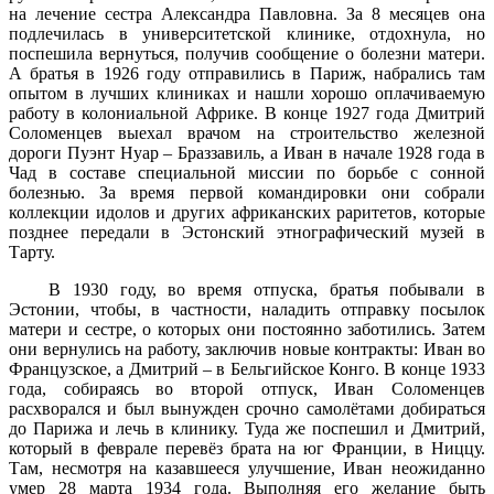
на лечение сестра Александра Павловна. За 8 месяцев она
подлечилась в университетской клинике, отдохнула, но
поспешила вернуться, получив сообщение о болезни матери.
А братья в 1926 году отправились в Париж, набрались там
опытом в лучших клиниках и нашли хорошо оплачиваемую
работу в колониальной Африке. В конце 1927 года Дмитрий
Соломенцев выехал врачом на строительство железной
дороги Пуэнт Нуар – Браззавиль, а Иван в начале 1928 года в
Чад в составе специальной миссии по борьбе с сонной
болезнью. За время первой командировки они собрали
коллекции идолов и других африканских раритетов, которые
позднее передали в Эстонский этнографический музей в
Тарту.
В 1930 году, во время отпуска, братья побывали в
Эстонии, чтобы, в частности, наладить отправку посылок
матери и сестре, о которых они постоянно заботились. Затем
они вернулись на работу, заключив новые контракты: Иван во
Французское, а Дмитрий – в Бельгийское Конго. В конце 1933
года, собираясь во второй отпуск, Иван Соломенцев
расхворался и был вынужден срочно самолётами добираться
до Парижа и лечь в клинику. Туда же поспешил и Дмитрий,
который в феврале перевёз брата на юг Франции, в Ниццу.
Там, несмотря на казавшееся улучшение, Иван неожиданно
умер 28 марта 1934 года. Выполняя его желание быть