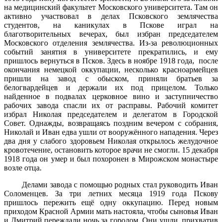
на медицинский факультет Московского университета. Там он
активно участвовал в делах Псковского землячества
студентов, на каникулах в Пскове играл на
благотворительных вечерах, был избран председателем
Московского отделения землячества. Из-за революционных
событий занятия в университете прекратились, и ему
пришлось вернуться в Псков. Здесь в ноябре 1918 года, после
окончания немецкой оккупации, несколько красноармейцев
пришли на завод с обыском, приняли братьев за
белогвардейцев и держали их под прицелом. Только
найденное в подвалах церковное вино и заступничество
рабочих завода спасли их от расправы. Рабочий комитет
избрал Николая председателем и делегатом в Городской
Совет. Однажды, возвращаясь поздним вечером с собрания,
Николай и Иван едва ушли от вооружённого нападения. Через
два дня у слабого здоровьем Николая открылось желудочное
кровотечение, остановить которое врачи не смогли. 15 декабря
1918 года он умер и был похоронен в Мирожском монастыре
возле отца.
Делами завода с помощью родных стал руководить Иван
Соломенцев. За три летних месяца 1919 года Пскову
пришлось пережить ещё одну оккупацию. Перед новым
приходом Красной Армии мать настояла, чтобы сыновья Иван
и Дмитрий переждали ночь за городом. Они ушли, прихватив