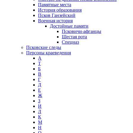
Памятные места
История образования
Псков Ганзейский
Военная история
Достойные памяти
Псковичи-афганцы
Шестая рота
Спецназ
Псковские следы
Персоны краеведения
А
T
Б
В
Г
Д
Е
Ж
З
И
Л
К
М
Н
О