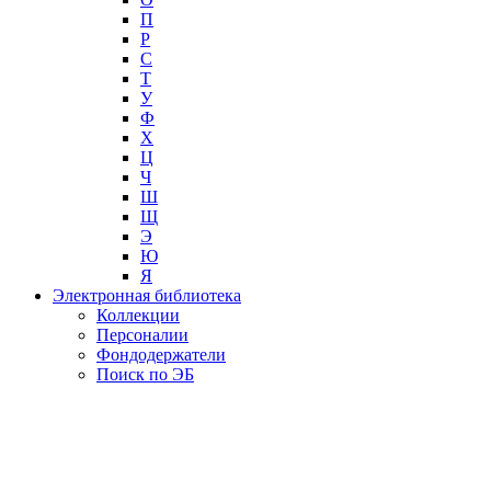
П
Р
С
Т
У
Ф
Х
Ц
Ч
Ш
Щ
Э
Ю
Я
Электронная библиотека
Коллекции
Персоналии
Фондодержатели
Поиск по ЭБ