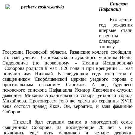
Епископ
Нафанаил
Его день и
год рождения
впервые стали
известны
благодаря
запросу
Госархива Псковской области. Рязанские коллеги сообщили,
что сын учителя Сапожковского духовного училища Ивана
Сидоровича (по церковному – Иоанна Исидировича)
Соборова родился 9 мая 1826 года и при крещении 11 мая
получил имя Николай. В следующем году отец стал и
священником Скорбященской церкви уездного города с
оригинальным названием Сапожок. А дед будущего
псковского епископа Нафанаила Исидор Яковлевич служил
дьяконом Михаила-Архангельского собора уездного города
Михайлова. Протоиереем того же храма до середины XVIII
века состоял прадед Яков. Он, вероятно, и взял фамилию
Соборов.
Николай был старшим сыном в многодетной семье
священника Соборова. За последующие 20 лет в ней
появились еще пять мальчиков и четыре девочки.