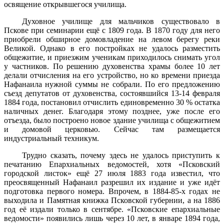
освящение открывшегося училища.
Духовное училище для мальчиков существовало в
Пскове при семинарии ещё с 1809 года. В 1870 году для него
приобрели обширное домовладение на левом берегу реки
Великой. Однако в его постройках не удалось разместить
общежитие, и приезжим ученикам приходилось снимать угол
у частников. По решению духовенства храмы более 10 лет
делали отчисления на его устройство, но ко времени приезда
Нафанаила нужной суммы не собрали. По его предложению
съезд депутатов от духовенства, состоявшийся 13-14 февраля
1884 года, постановил отчислить единовременно 30 % остатка
наличных денег. Благодаря этому позднее, уже после его
отъезда, было построено новое здание училища с общежитием
и домовой церковью. Сейчас там размещается
индустриальный техникум.
Трудно сказать, почему здесь не удалось приступить к
печатанию Епархиальных ведомостей, хотя «Псковский
городской листок» ещё 27 июля 1883 года известил, что
преосвященный Нафанаил разрешил их издание и уже идёт
подготовка первого номера. Впрочем, в 1884-85-х годах не
выходила и Памятная книжка Псковской губернии, а на 1886
год её издали только в сентябре. «Псковские епархиальные
ведомости» появились лишь через 10 лет, в январе 1894 года,