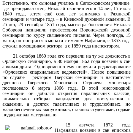
Естественно, что сыновья учились в Сапожковском училище,
где преподавал отец. Николай окончил его в 14 лет, 15 июля
1840 года, затем ещё семь лет занимался в Рязанской
семинарии и четыре года – в Киевской духовной академии. В
25 лет, 29 сентября 1851 года, магистра богословия Николая
Соборова назначили профессором Воронежской духовной
семинарии по курсу священного писания. Через полгода, 15
марта, он постригся в монахи с именем Нафанаил, с 1853 года
служил помощником ректора, а с 1859 года инспектором.
21 октября 1860 года его перевели на ту же должность в
Орловскую семинарию, а 30 ноября 1862 года возвели в сан
архимандрита. Одновременно ему поручили редактирование
«Орловских епархиальных ведомостей». Новое повышение
по службе – ректором Тверской семинарии и настоятелем
древнего Тверского Успенского Отрочева монастыря
последовало 8 марта 1866 года. В этой многолюдной
семинарии он добился открытия параллельных классов,
внимательно отбирал кандидатов для поступления в
академии, а десяток талантливых и трудолюбивых, но
малообеспеченных выпускников, ставших студентами, годами
поддерживал материально.
15 августа 1872 года
Нафанаила возвели в сан епископа