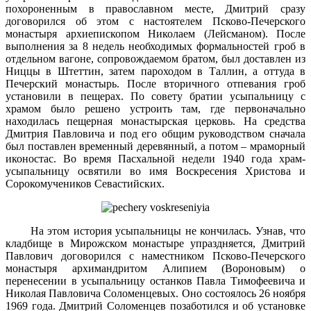
похороненным в православном месте, Дмитрий сразу
договорился об этом с настоятелем Псково-Печерского
монастыря архиепископом Николаем (Лейсманом). После
выполнения за 8 недель необходимых формальностей гроб в
отдельном вагоне, сопровождаемом братом, был доставлен из
Ниццы в Штеттин, затем пароходом в Таллин, а оттуда в
Печерский монастырь. После вторичного отпевания гроб
установили в пещерах. По совету братии усыпальницу с
храмом было решено устроить там, где первоначально
находилась пещерная монастырская церковь. На средства
Дмитрия Павловича и под его общим руководством сначала
был поставлен временный деревянный, а потом – мраморный
иконостас. Во время Пасхальной недели 1940 года храм-
усыпальницу освятили во имя Воскресения Христова и
Сорокомучеников Севастийских.
На этом история усыпальницы не кончилась. Узнав, что
кладбище в Мирожском монастыре упраздняется, Дмитрий
Павлович договорился с наместником Псково-Печерского
монастыря архимандритом Алипием (Вороновым) о
перенесении в усыпальницу останков Павла Тимофеевича и
Николая Павловича Соломенцевых. Оно состоялось 26 ноября
1969 года. Дмитрий Соломенцев позаботился и об установке