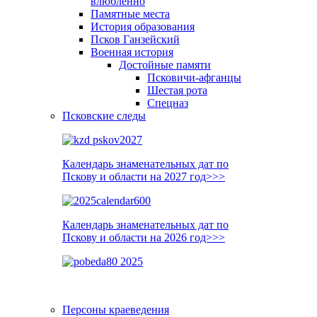
влюблённо
Памятные места
История образования
Псков Ганзейский
Военная история
Достойные памяти
Псковичи-афганцы
Шестая рота
Спецназ
Псковские следы
Календарь знаменательных дат по
Пскову и области на 2027 год>>>
Календарь знаменательных дат по
Пскову и области на 2026 год>>>
Персоны краеведения