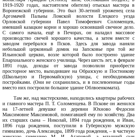
1919-1920 годах, настоятелем обители) отыскал мастера в
Воронежской губернии. Это был 30-летний уроженец села
Аргомачей Пальны Ломской волости Елецкого уезда
Орловской губернии Павел Тимофеевич Соломенцев,
имевший казацкие корни и хорошо освоивший свечное дело.
С самого начала, ещё в Печорах, он наладил массовое
производство свечей хорошего качества, а затем вместе с
заводом перебрался в Псков. Здесь для завода наняли
небольшой церковный домик на Запсковье при той же
Ильинской церкви, возле которой было построено здание
Епархиального женского училища. Через шесть лет, в феврале
1891 года, доходы от завода позволили приобрести
просторное место, выходившее на Образскую и Постникову
(Школьную и Первомайскую) улицы, с необходимыми
постройками. (Они не сохранились, и в послевоенные годы
вместо них построили большое здание Облвоенкомата).
Там же, над мастерскими, находились квартиры рабочих
и главного мастера П. Т. Соломенцева. В Пскове он женился
на 17-летней девушке из деревни Юхново Федосии
Максимовне Максимовой, помогавшей ему по хозяйству. Два
их старших сына – Николай, 1894 года рождения, и Иван,
1896 года рождения, поступили в Губернскую мужскую
гимназию, дочь Александра, 1899 года рождения, – в частную
женскую гимназию М. И. Агаповой, а младший сын