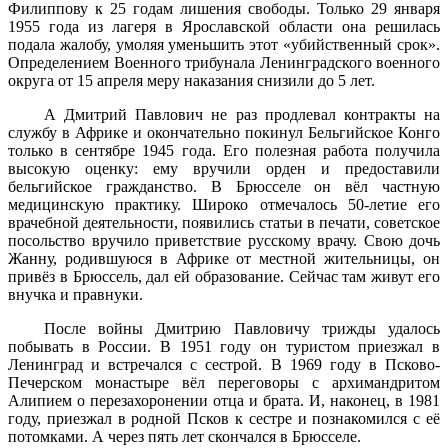
Филиппову к 25 годам лишения свободы. Только 29 января
1955 года из лагеря в Ярославской области она решилась
подала жалобу, умоляя уменьшить этот «убийственный срок».
Определением Военного трибунала Ленинградского военного
округа от 15 апреля меру наказания снизили до 5 лет.
А Дмитрий Павлович не раз продлевал контракты на
службу в Африке и окончательно покинул Бельгийское Конго
только в сентябре 1945 года. Его полезная работа получила
высокую оценку: ему вручили орден и предоставили
бельгийское гражданство. В Брюсселе он вёл частную
медицинскую практику. Широко отмечалось 50-летие его
врачебной деятельности, появились статьи в печати, советское
посольство вручило приветствие русскому врачу. Свою дочь
Жанну, родившуюся в Африке от местной жительницы, он
привёз в Брюссель, дал ей образование. Сейчас там живут его
внучка и правнуки.
После войны Дмитрию Павловичу трижды удалось
побывать в России. В 1951 году он туристом приезжал в
Ленинград и встречался с сестрой. В 1969 году в Псково-
Печерском монастыре вёл переговоры с архимандритом
Алипием о перезахоронении отца и брата. И, наконец, в 1981
году, приезжал в родной Псков к сестре и познакомился с её
потомками. А через пять лет скончался в Брюсселе.