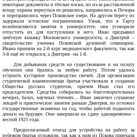
некоторые документы и тёплые носки, но из-за расставленной
всюду охраны вернуться не решились, направились в Печоры
и переправились через Псковское озеро. На другом берегу их
задержали эстонские пограничники. Узнав, что в Тарту
возобновляются занятия в университете, они уговорили
отпустить их для поступления в него. Иван предъявил
зачётную книжку Московского университета, а Дмитрий –
свидетельство ученика Псковской духовной семинарии.
Ивана приняли на 2-й курс медицинского факультета, так как
3-й ещё не открылся, а Дмитрия –на 1-й.
Для добывания средств на существование и на оплату
обучения они брались за любую работу. Потом удалось
устроить кустарное производство свечей. Для организации
студенческой взаимопомощи братья участвовали в создании
Общества русских студентов, причем Иван стал его
председателем. Средства собирались на благотворительных
вечерах, балах, научных чтениях… Иван закончил слушание
лекций и практические занятия раньше Дмитрия, но отложил
государственные экзамены на год, чтобы работой подкопить
деньги на будущее. Они завершили их сдачу одновременно -
весной 1925 года.
Предполагаемый отъезд для устройства на работу за
рубежом братья отложили, так как к ним из Пскова приехала