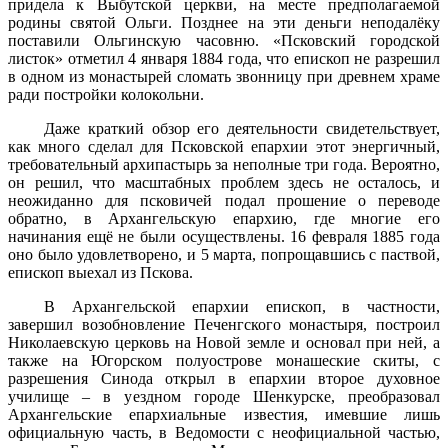
придела к Выбутской церкви, на месте предполагаемой
родины святой Ольги. Позднее на эти деньги неподалёку
поставили Ольгинскую часовню. «Псковский городской
листок» отметил 4 января 1884 года, что епископ не разрешил
в одном из монастырей сломать звонницу при древнем храме
ради постройки колокольни.
Даже краткий обзор его деятельности свидетельствует,
как много сделал для Псковской епархии этот энергичный,
требовательный архипастырь за неполные три года. Вероятно,
он решил, что масштабных проблем здесь не осталось, и
неожиданно для псковичей подал прошение о переводе
обратно, в Архангельскую епархию, где многие его
начинания ещё не были осуществлены. 16 февраля 1885 года
оно было удовлетворено, и 5 марта, попрощавшись с паствой,
епископ выехал из Пскова.
В Архангельской епархии епископ, в частности,
завершил возобновление Печенгского монастыря, построил
Николаевскую церковь на Новой земле и основал при ней, а
также на Югорском полуострове монашеские скиты, с
разрешения Синода открыл в епархии второе духовное
училище – в уездном городе Шенкурске, преобразовал
Архангельские епархиальные известия, имевшие лишь
официальную часть, в Ведомости с неофициальной частью,