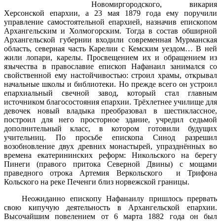
Новомиргородского, викария
Херсонской епархии, а 23 мая 1879 года ему поручили
управление самостоятельной епархией, назначив епископом
Архангельским и Холмогорским. Тогда в состав обширной
Архангельской губернии входили современная Мурманская
область, северная часть Карелии с Кемским уездом… В ней
жили лопари, карелы. Просвещением их и обращением из
язычества в православие епископ Нафанаил занимался со
свойственной ему настойчивостью: строил храмы, открывал
начальные школы и библиотеки. Но прежде всего он устроил
епархиальный свечной завод, который стал главным
источником благосостояния епархии. Трёхлетнее училище для
девочек новый владыка преобразовал в шестиклассное,
построил для него просторное здание, учредил седьмой
дополнительный класс, в котором готовили будущих
учительниц. По просьбе епископа Синод разрешил
возобновление двух древних монастырей, упразднённых во
времена екатерининских реформ: Никольского на берегу
Пинеги (правого притока Северной Двины) с мощами
праведного отрока Артемия Веркольского и Трифона
Кольского на реке Печенги близ норвежской границы.
Неожиданно епископу Нафанаилу пришлось прервать
свою кипучую деятельность в Архангельской епархии.
Высочайшим повелением от 6 марта 1882 года он был