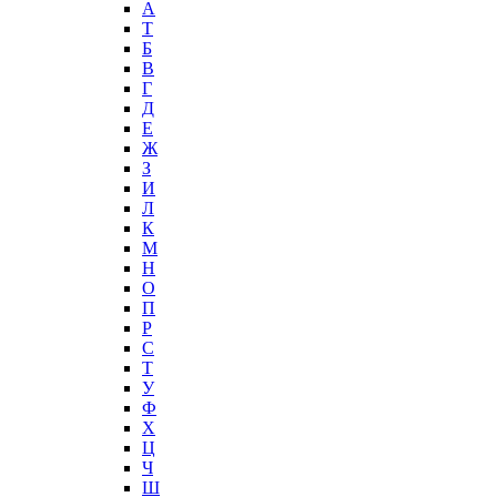
А
T
Б
В
Г
Д
Е
Ж
З
И
Л
К
М
Н
О
П
Р
С
Т
У
Ф
Х
Ц
Ч
Ш