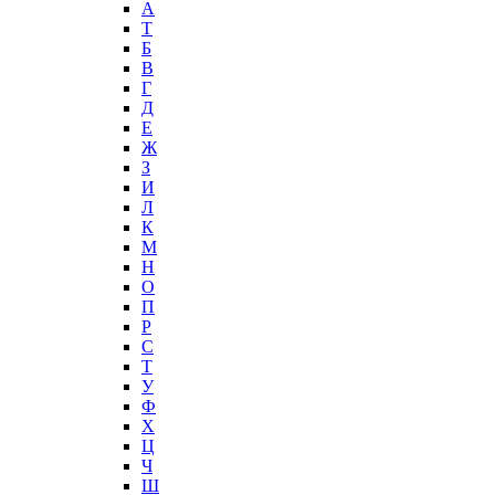
А
T
Б
В
Г
Д
Е
Ж
З
И
Л
К
М
Н
О
П
Р
С
Т
У
Ф
Х
Ц
Ч
Ш