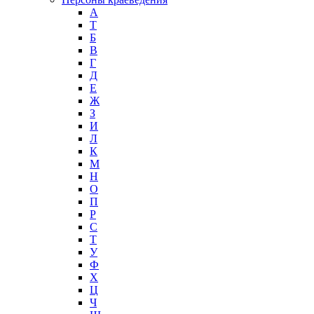
А
T
Б
В
Г
Д
Е
Ж
З
И
Л
К
М
Н
О
П
Р
С
Т
У
Ф
Х
Ц
Ч