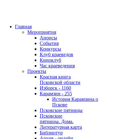
Главная
Мероприятия
Анонсы
События
Конкурсы
Клуб краеведов
Киноклуб
Час краеведения
Проекты
Красная книга
Псковской области
Изборск - 1160
Карамзин - 255
История Карамзина о
Пскове
Псковские пятницы
Псковские
пятницы. Дома.
Литературная карта
Библиотур
Архив - онлайн