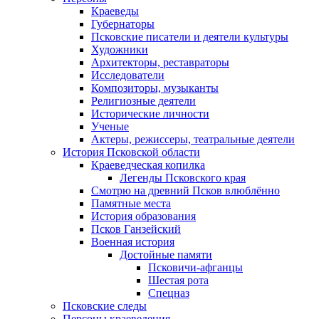
Краеведы
Губернаторы
Псковские писатели и деятели культуры
Художники
Архитекторы, реставраторы
Исследователи
Композиторы, музыканты
Религиозные деятели
Исторические личности
Ученые
Актеры, режиссеры, театральные деятели
История Псковской области
Краеведческая копилка
Легенды Псковского края
Смотрю на древний Псков влюблённо
Памятные места
История образования
Псков Ганзейский
Военная история
Достойные памяти
Псковичи-афганцы
Шестая рота
Спецназ
Псковские следы
Персоны краеведения