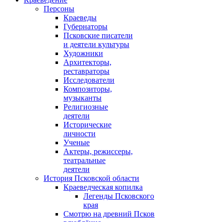
Персоны
Краеведы
Губернаторы
Псковские писатели
и деятели культуры
Художники
Архитекторы,
реставраторы
Исследователи
Композиторы,
музыканты
Религиозные
деятели
Исторические
личности
Ученые
Актеры, режиссеры,
театральные
деятели
История Псковской области
Краеведческая копилка
Легенды Псковского
края
Смотрю на древний Псков