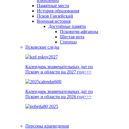
влюблённо
Памятные места
История образования
Псков Ганзейский
Военная история
Достойные памяти
Псковичи-афганцы
Шестая рота
Спецназ
Псковские следы
Календарь знаменательных дат по
Пскову и области на 2027 год>>>
Календарь знаменательных дат по
Пскову и области на 2026 год>>>
Персоны краеведения