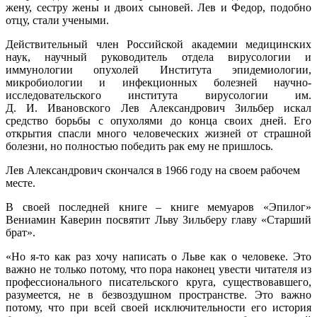
жену, сестру жены и двоих сыновей. Лев и Федор, подобно
отцу, стали учеными.
Действительный член Российской академии медицинских
наук, научный руководитель отдела вирусологии и
иммунологии опухолей Института эпидемиологии,
микробиологии и инфекционных болезней научно-
исследовательского института вирусологии им.
Д. И. Ивановского Лев Александрович Зильбер искал
средство борьбы с опухолями до конца своих дней. Его
открытия спасли много человеческих жизней от страшной
болезни, но полностью победить рак ему не пришлось.
Лев Александрович скончался в 1966 году на своем рабочем
месте.
В своей последней книге – книге мемуаров «Эпилог»
Вениамин Каверин посвятит Льву Зильберу главу «Старший
брат».
«Но я-то как раз хочу написать о Льве как о человеке. Это
важно не только потому, что пора наконец увести читателя из
профессионального писательского круга, существовавшего,
разумеется, не в безвоздушном пространстве. Это важно
потому, что при всей своей исключительности его история