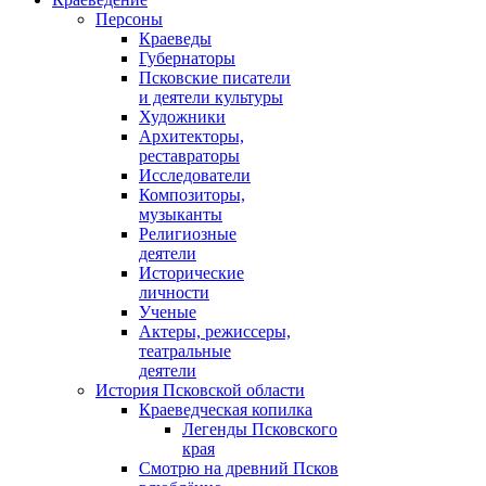
Персоны
Краеведы
Губернаторы
Псковские писатели
и деятели культуры
Художники
Архитекторы,
реставраторы
Исследователи
Композиторы,
музыканты
Религиозные
деятели
Исторические
личности
Ученые
Актеры, режиссеры,
театральные
деятели
История Псковской области
Краеведческая копилка
Легенды Псковского
края
Смотрю на древний Псков