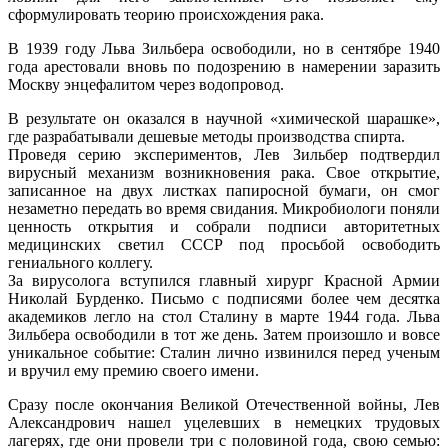
сформулировать теорию происхождения рака.
В 1939 году Льва Зильбера освободили, но в сентябре 1940
года арестовали вновь по подозрению в намерении заразить
Москву энцефалитом через водопровод.
В результате он оказался в научной «химической шарашке»,
где разрабатывали дешевые методы производства спирта.
Проведя серию экспериментов, Лев Зильбер подтвердил
вирусный механизм возникновения рака. Свое открытие,
записанное на двух листках папиросной бумаги, он смог
незаметно передать во время свидания. Микробиологи поняли
ценность открытия и собрали подписи авторитетных
медицинских светил СССР под просьбой освободить
гениального коллегу.
За вирусолога вступился главный хирург Красной Армии
Николай Бурденко. Письмо с подписями более чем десятка
академиков легло на стол Сталину в марте 1944 года. Льва
Зильбера освободили в тот же день. Затем произошло и вовсе
уникальное событие: Сталин лично извинился перед ученым
и вручил ему премию своего имени.
Сразу после окончания Великой Отечественной войны, Лев
Александрович нашел уцелевших в немецких трудовых
лагерях, где они провели три с половиной года, свою семью: