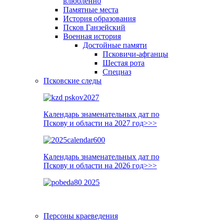
влюблённо
Памятные места
История образования
Псков Ганзейский
Военная история
Достойные памяти
Псковичи-афганцы
Шестая рота
Спецназ
Псковские следы
Календарь знаменательных дат по
Пскову и области на 2027 год>>>
Календарь знаменательных дат по
Пскову и области на 2026 год>>>
Персоны краеведения