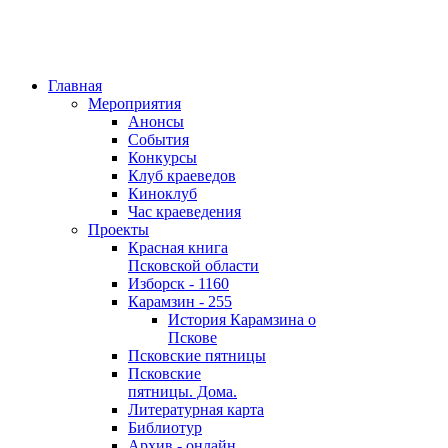
Главная
Мероприятия
Анонсы
События
Конкурсы
Клуб краеведов
Киноклуб
Час краеведения
Проекты
Красная книга
Псковской области
Изборск - 1160
Карамзин - 255
История Карамзина о
Пскове
Псковские пятницы
Псковские
пятницы. Дома.
Литературная карта
Библиотур
Архив - онлайн