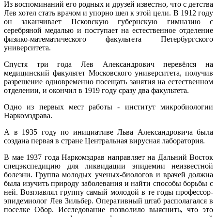
Из воспоминаний его родных и друзей известно, что с детства
Лев хотел стать врачом и упорно шел к этой цели. В 1912 году
он заканчивает Псковскую губернскую гимназию с
серебряной медалью и поступает на естественное отделение
физико-математического факультета Петербургского
университета.
Спустя три года Лев Александрович перевёлся на
медицинский факультет Московского университета, получив
разрешение одновременно посещать занятия на естественном
отделении, и окончил в 1919 году сразу два факультета.
Одно из первых мест работы - институт микробиологии
Наркомздрава.
А в 1935 году по инициативе Льва Александровича была
создана первая в стране Центральная вирусная лаборатория.
В мае 1937 года Наркомздрав направляет на Дальний Восток
спецэкспедицию для ликвидации эпидемии неизвестной
болезни. Группа молодых ученых-биологов и врачей должна
была изучить природу заболевания и найти способы борьбы с
ней. Возглавлял группу самый молодой в те годы профессор-
эпидемиолог Лев Зильбер. Оперативный штаб располагался в
поселке Обор. Исследование позволило выяснить, что это