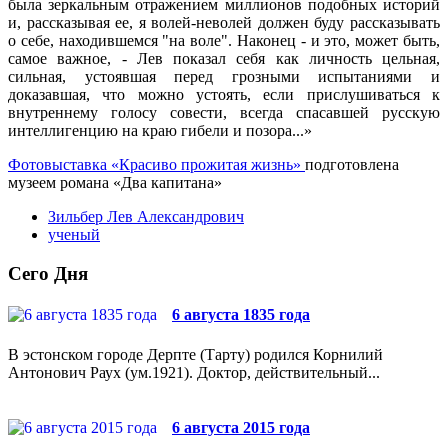
была зеркальным отражением миллионов подобных историй
и, рассказывая ее, я волей-неволей должен буду рассказывать
о себе, находившемся "на воле". Наконец - и это, может быть,
самое важное, - Лев показал себя как личность цельная,
сильная, устоявшая перед грозными испытаниями и
доказавшая, что можно устоять, если прислушиваться к
внутреннему голосу совести, всегда спасавшей русскую
интеллигенцию на краю гибели и позора...»
Фотовыставка «Красиво прожитая жизнь»
подготовлена
музеем романа «Два капитана»
Зильбер Лев Александрович
ученый
Сего Дня
6 августа 1835 года
В эстонском городе Дерпте (Тарту) родился Корнилий
Антонович Раух (ум.1921). Доктор, действительный...
6 августа 2015 года