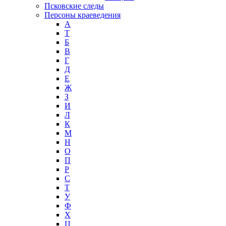
Псковские следы
Персоны краеведения
А
T
Б
В
Г
Д
Е
Ж
З
И
Л
К
М
Н
О
П
Р
С
Т
У
Ф
Х
Ц