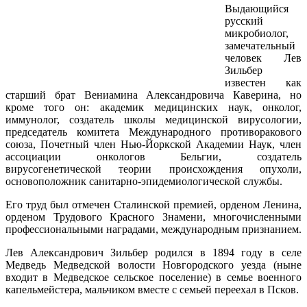
Выдающийся
русский
микробиолог,
замечательный
человек Лев
Зильбер
известен как
старший брат Вениамина Александровича Каверина, но
кроме того он: академик медицинских наук, онколог,
иммунолог, создатель школы медицинской вирусологии,
председатель комитета Международного противоракового
союза, Почетный член Нью-Йоркской Академии Наук, член
ассоциации онкологов Бельгии, создатель
вирусогенетической теории происхождения опухоли,
основоположник санитарно-эпидемиологической службы.
Его труд был отмечен Сталинской премией, орденом Ленина,
орденом Трудового Красного Знамени, многочисленными
профессиональными наградами, международным признанием.
Лев Александрович Зильбер родился в 1894 году в селе
Медведь Медведской волости Новгородского уезда (ныне
входит в Медведское сельское поселение) в семье военного
капельмейстера, мальчиком вместе с семьей переехал в Псков.