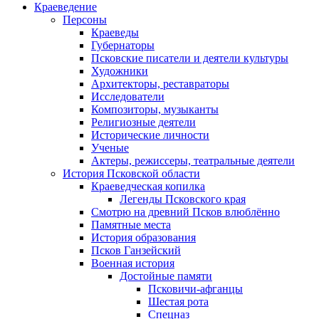
Краеведение
Персоны
Краеведы
Губернаторы
Псковские писатели и деятели культуры
Художники
Архитекторы, реставраторы
Исследователи
Композиторы, музыканты
Религиозные деятели
Исторические личности
Ученые
Актеры, режиссеры, театральные деятели
История Псковской области
Краеведческая копилка
Легенды Псковского края
Смотрю на древний Псков влюблённо
Памятные места
История образования
Псков Ганзейский
Военная история
Достойные памяти
Псковичи-афганцы
Шестая рота
Спецназ