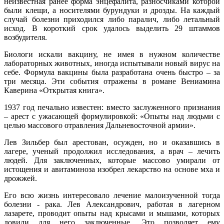
неизвестная ранее форма энцефалита, разносчиками которой
были клещи, а носителями бурундуки и дрозды. На каждый
случай болезни приходился либо паралич, либо летальный
исход. В короткий срок удалось выделить 29 штаммов
возбудителя.
Биологи искали вакцину, не имея в нужном количестве
лабораторных животных, иногда испытывали новый вирус на
себе. Формула вакцины была разработана очень быстро – за
три месяца. Эти события отражены в романе Вениамина
Каверина «Открытая книга».
1937 год печально известен: вместо заслуженного признания
– арест с ужасающей формулировкой: «Опыты над людьми с
целью массового отравления Дальневосточной армии».
Лев Зильбер был арестован, осужден, но и оказавшись в
лагере, ученый продолжил исследования, а врач – лечить
людей. Для заключенных, которые массово умирали от
истощения и авитаминоза изобрел лекарство на основе мха и
дрожжей.
Его всю жизнь интересовало лечение малоизученной тогда
болезни - рака. Лев Александрович, работая в лагерном
лазарете, проводит опыты над крысами и мышами, которых
ловили для него заключенные. Это позволяет ему