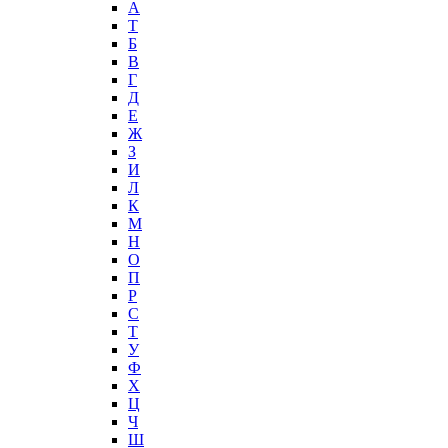
А
T
Б
В
Г
Д
Е
Ж
З
И
Л
К
М
Н
О
П
Р
С
Т
У
Ф
Х
Ц
Ч
Ш