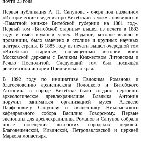
почти 23 года.
Первая публикация А. П. Сапунова - очерк под названием
«Исторические сведения про Витебский замок» - появились в
«Памятной книжке Витебской губернии на 1881 год».
Первый том «Витебской старины» вышел из печати в 1883
году и имел шумный успех. Издание, которое вышло в
провинции, было замечено в столице и крупных научных
центрах страны. В 1885 году из печати вышел очередной том
«Витебской старины», посвящённый истории войн
Московской державы с Великим Княжеством Литовским и
Речью Посполитой. Следующий том был посвящён
религиозной истории Придвинского края.
В 1892 году по инициативе Евдокима Романова и
благословению архиепископа Полоцкого и Витебского
Антонина в городе Витебске было создано церковно-
археологическое древлехранилище. Владыка Антонин
поручил заниматься организацией музея Алексею
Парфеновичу Сапунову и священнику Николаевского
кафедрального собора Василию Говорскому. Первые
экспонаты для древлехранилища Романов и Сапунов собрали
после посещения витебских городских церквей:
Благовещенской, Ильинской, Петропавловской и церквей
Маркова монастыря.