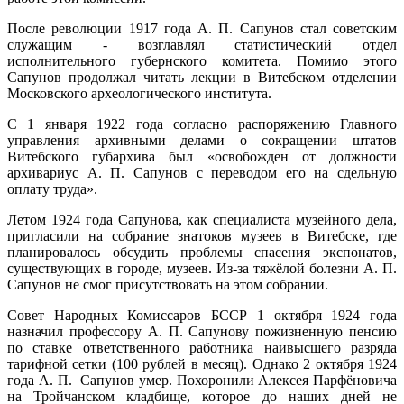
После революции 1917 года А. П. Сапунов стал советским
служащим - возглавлял статистический отдел
исполнительного губернского комитета. Помимо этого
Сапунов продолжал читать лекции в Витебском отделении
Московского археологического института.
С 1 января 1922 года согласно распоряжению Главного
управления архивными делами о сокращении штатов
Витебского губархива был «освобожден от должности
архивариус А. П. Сапунов с переводом его на сдельную
оплату труда».
Летом 1924 года Сапунова, как специалиста музейного дела,
пригласили на собрание знатоков музеев в Витебске, где
планировалось обсудить проблемы спасения экспонатов,
существующих в городе, музеев. Из-за тяжёлой болезни А. П.
Сапунов не смог присутствовать на этом собрании.
Совет Народных Комиссаров БССР 1 октября 1924 года
назначил профессору А. П. Сапунову пожизненную пенсию
по ставке ответственного работника наивысшего разряда
тарифной сетки (100 рублей в месяц). Однако 2 октября 1924
года А. П. Сапунов умер. Похоронили Алексея Парфёновича
на Тройчанском кладбище, которое до наших дней не