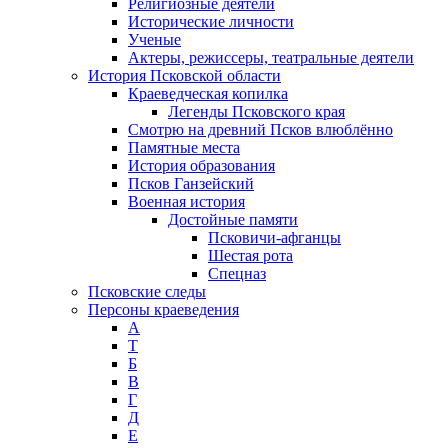
Религиозные деятели
Исторические личности
Ученые
Актеры, режиссеры, театральные деятели
История Псковской области
Краеведческая копилка
Легенды Псковского края
Смотрю на древний Псков влюблённо
Памятные места
История образования
Псков Ганзейский
Военная история
Достойные памяти
Псковичи-афганцы
Шестая рота
Спецназ
Псковские следы
Персоны краеведения
А
T
Б
В
Г
Д
Е