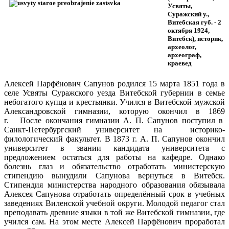
Усвяты,
Суражский у.,
Витебская губ. - 2
октября 1924,
Витебск),
историк,
археолог,
археограф,
краевед
Алексей Парфёнович Сапунов родился 15 марта 1851 года в
селе Усвяты Суражского уезда Витебской губернии в семье
небогатого купца и крестьянки. Учился в Витебской мужской
Александровской гимназии, которую окончил в 1869
г. После окончания гимназии А. П. Сапунов поступил в
Санкт-Петербургский университет на историко-
филологический факультет. В 1873 г. А. П. Сапунов окончил
университет в звании кандидата университета с
предложением остаться для работы на кафедре. Однако
болезнь глаз и обязательство отработать министерскую
стипендию вынудили Сапунова вернуться в Витебск.
Стипендия министерства народного образования обязывала
Алексея Сапунова отработать определённый срок в учебных
заведениях Виленской учебной округи. Молодой педагог стал
преподавать древние языки в той же Витебской гимназии, где
учился сам. На этом месте Алексей Парфёнович проработал