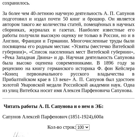
сохранилось.
За более чем 40-летнюю научную деятельность А. П. Сапунов
подготовил и издал почти 50 книг и брошюр. Он является
автором такого же количества статей, помещённых в научных
сборниках, журналах и газетах. Наиболее известные его
работы получили высокую оценку не только в России, но и в
Англии, Франции и Германии. Многочисленные труды были
посвящены его родным местам: «Усвяты (местечко Витебской
губернии)», «Список населенных мест Витебской губернии»,
«Река Западная Дви­на» и др. Научная деятельность Сапунова
была высоко оценена современниками. В 1896 году за
рецензию на книгу германского историка Ф. фон Кейслера
«Конец первоначального русского владычества в
Прибалтийском крае в 13 веке» А. П. Сапунов был удостоен
золотой Уваровской медали Российской академии наук. Одна
из улиц Витебска носит имя Алексея Парфеновича Сапунова.
Читать работы А. П. Сапунова и о нем в ЭБ:
Сапунов Алексей Парфенович (1851-1924),600a
Кол-во строк: