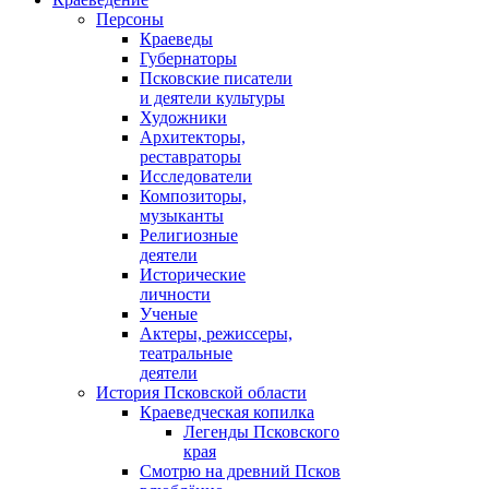
Персоны
Краеведы
Губернаторы
Псковские писатели
и деятели культуры
Художники
Архитекторы,
реставраторы
Исследователи
Композиторы,
музыканты
Религиозные
деятели
Исторические
личности
Ученые
Актеры, режиссеры,
театральные
деятели
История Псковской области
Краеведческая копилка
Легенды Псковского
края
Смотрю на древний Псков