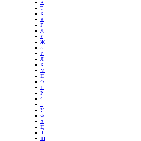
А
T
Б
В
Г
Д
Е
Ж
З
И
Л
К
М
Н
О
П
Р
С
Т
У
Ф
Х
Ц
Ч
Ш