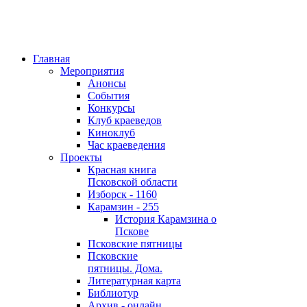
Главная
Мероприятия
Анонсы
События
Конкурсы
Клуб краеведов
Киноклуб
Час краеведения
Проекты
Красная книга
Псковской области
Изборск - 1160
Карамзин - 255
История Карамзина о
Пскове
Псковские пятницы
Псковские
пятницы. Дома.
Литературная карта
Библиотур
Архив - онлайн