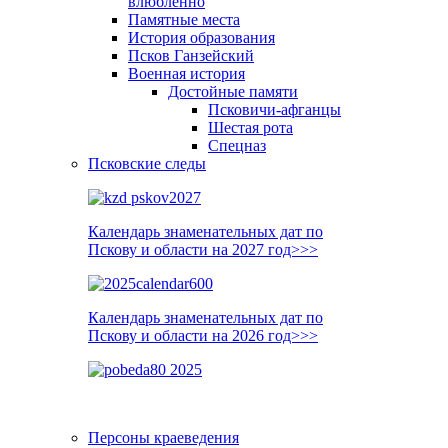
влюблённо
Памятные места
История образования
Псков Ганзейский
Военная история
Достойные памяти
Псковичи-афганцы
Шестая рота
Спецназ
Псковские следы
Календарь знаменательных дат по
Пскову и области на 2027 год>>>
Календарь знаменательных дат по
Пскову и области на 2026 год>>>
Персоны краеведения