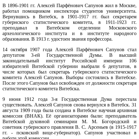
В 1896-1901 гг. Алексей Парфёнович Сапунов жил в Москве,
работал помощником инспектора студентов университета.
Вернувшись в Витебск, в 1901-1917 гг. был секретарем
губернского статистического комитета, в 1911-1923 гг.
преподавал в Витебском отделении Московского
археологического института и в институте народного
образования. В 1913 г. удостоен звания профессора.
14 октября 1907 года Алексей Парфёнович Сапунов стал
депутатом 3-ей Государственной Думы. В высший
законодательный институт Российской империи 106
избирателей Витебской губернии выбрали 6 депутатов, в
числе которых был секретарь губернского статистического
комитета Алексей Сапунов. Выборы состоялись в Витебске.
После этого Сапунов был освобожден от должности секретаря
статистического комитета Витебска.
9 июня 1912 года 3-я Государственная Дума перестала
существовать. Алексей Сапунов снова вернулся в Витебск. 31
августа 1909 года была создана в Витебске научная архивная
комиссия (ВНАК). Её организаторами были: преподаватель
Витебской духовной семинарии М. М. Богородский и
советник губернского правления В. С. Арсеньев (в 1915-1917
гг. - псковский вице-губернатор). Сапунов участвовал в
работе этой комиссии.