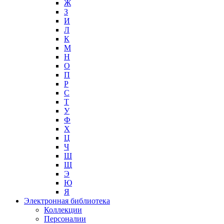
Ж
З
И
Л
К
М
Н
О
П
Р
С
Т
У
Ф
Х
Ц
Ч
Ш
Щ
Э
Ю
Я
Электронная библиотека
Коллекции
Персоналии