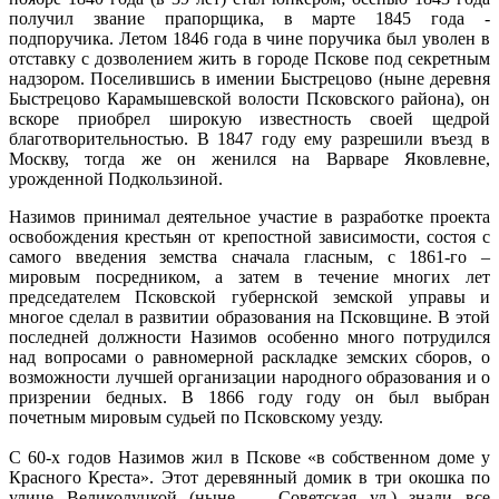
получил звание прапорщика, в марте 1845 года -
подпоручика. Летом 1846 года в чине поручика был уволен в
отставку с дозволением жить в городе Пскове под секретным
надзором. Поселившись в имении Быстрецово (ныне деревня
Быстрецово Карамышевской волости Псковского района), он
вскоре приобрел широкую известность своей щедрой
благотворительностью. В 1847 году ему разрешили въезд в
Москву, тогда же он женился на Варваре Яковлевне,
урожденной Подкользиной.
Назимов принимал деятельное участие в разработке проекта
освобождения крестьян от крепостной зависимости, состоя с
самого введения земства сначала гласным, с 1861-го –
мировым посредником, а затем в течение многих лет
председателем Псковской губернской земской управы и
многое сделал в развитии образования на Псковщине. В этой
последней должности Назимов особенно много потрудился
над вопросами о равномерной раскладке земских сборов, о
возможности лучшей организации народного образования и о
призрении бедных. В 1866 году году он был выбран
почетным мировым судьей по Псковскому уезду.
С 60-х годов Назимов жил в Пскове «в собственном доме у
Красного Креста». Этот деревянный домик в три окошка по
улице Великолуцкой (ныне — Советская ул.) знали все