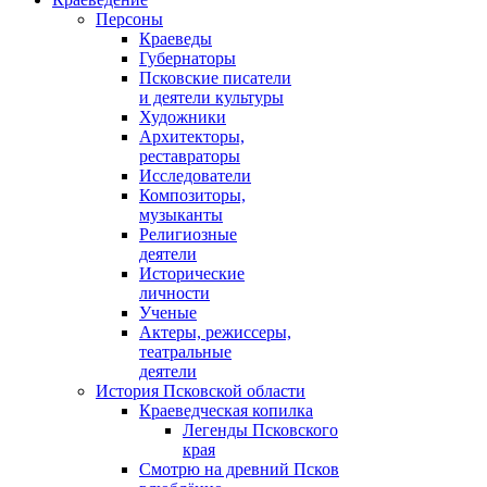
Персоны
Краеведы
Губернаторы
Псковские писатели
и деятели культуры
Художники
Архитекторы,
реставраторы
Исследователи
Композиторы,
музыканты
Религиозные
деятели
Исторические
личности
Ученые
Актеры, режиссеры,
театральные
деятели
История Псковской области
Краеведческая копилка
Легенды Псковского
края
Смотрю на древний Псков