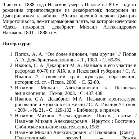
9 августа 1888 года Назимов умер в Пскове на 89-м году от
рождения (предпоследним из декабристов); похоронен на
Дмитриевском кладбище. Вблизи древней церкви Дмитрия
Мироточивого, лежит мраморная плита, на которой начертано
«Здесь похоронен декабрист Михаил Александрович
Назимов. 1801 - 1888 гг.».
Литература:
Попов, А. А. “Он более виновен, чем другие” // Попов
А. А. Декабристы-псковичи. - Л., 1980. - С. 69-96.
Иванов, С. А. Декабрист М. А. Назимов и его участие в
реформах 60-70 г.г. XIX в. в Псковской губернии / С. А.
Иванов // Псковский край: культура, образование,
история: сб. ст. - Псков, 2000. - С. 62-80.
Назимов Михаил Александрович // Псковская
энциклопедия - Псков, 2003. - С. 437-438.
Иванов, С.А. Декабрист М.А. Назимов: архитектура,
рисование и музыка в его жизни / С. А. Иванов // Псков.
- 2004. - № 21. - С. 129-132. - Библиогр. в примеч.
Назимов Михаил Александрович. Письма, статьи /
Назимов Михаил Александрович - Иркутск : Восточно-
Сибирское книжное издательство, 1985.
Назимов Михаил Александрович -// Псковиана - [Сайт] -
[Электронный ресурс] – Режим