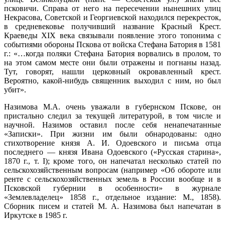
псковичи. Справа от него на пересечении нынешних улиц
Некрасова, Советской и Георгиевской находился перекресток,
в средневековье получивший название Красный Крест.
Краеведы XIX века связывали появление этого топонима с
событиями обороны Пскова от войска Стефана Батория в 1581
г.: «…когда поляки Стефана Батория ворвались в пролом, то
на этом самом месте они были отражены и погнаны назад.
Тут, говорят, нашли церковный окровавленный крест.
Вероятно, какой-нибудь священник выходил с ним, но был
убит».
Назимова М.А. очень уважали в губернском Пскове, он
пристально следил за текущей литературой, в том числе и
научной. Назимов оставил после себя ненапечатанные
«Записки». При жизни им были обнародованы: одно
стихотворение князя А. И. Одоевского и письма отца
последнего — князя Ивана Одоевского («Русская старина»,
1870 г., т. І); кроме того, он напечатал несколько статей по
сельскохозяйственным вопросам (например «Об обороте или
ренте с сельскохозяйственных земель в России вообще и в
Псковской губернии в особенности» в журнале
«Землевладелец» 1858 г., отдельное издание: М., 1858).
Сборник писем и статей М. А. Назимова был напечатан в
Иркутске в 1985 г.