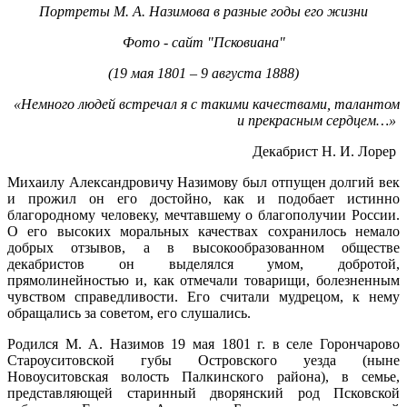
Портреты М. А. Назимова в разные годы его жизни
Фото - сайт "Псковиана"
(19 мая 1801 – 9 августа 1888)
«Немного людей встречал я с такими качествами, талантом
и прекрасным сердцем…»
Декабрист Н. И. Лорер
Михаилу Александровичу Назимову был отпущен долгий век
и прожил он его достойно, как и подобает истинно
благородному человеку, мечтавшему о благополучии России.
О его высоких моральных качествах сохранилось немало
добрых отзывов, а в высокообразованном обществе
декабристов он выделялся умом, добротой,
прямолинейностью и, как отмечали товарищи, болезненным
чувством справедливости. Его считали мудрецом, к нему
обращались за советом, его слушались.
Родился М. А. Назимов 19 мая 1801 г. в селе Горончарово
Староуситовской губы Островского уезда (ныне
Новоуситовская волость Палкинского района), в семье,
представляющей старинный дворянский род Псковской