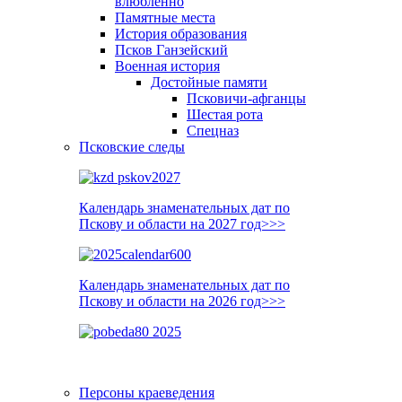
влюблённо
Памятные места
История образования
Псков Ганзейский
Военная история
Достойные памяти
Псковичи-афганцы
Шестая рота
Спецназ
Псковские следы
Календарь знаменательных дат по
Пскову и области на 2027 год>>>
Календарь знаменательных дат по
Пскову и области на 2026 год>>>
Персоны краеведения