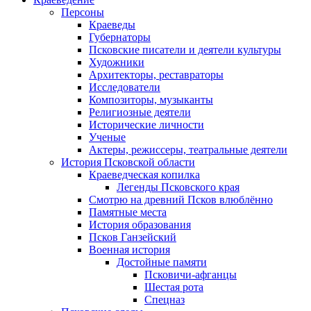
Персоны
Краеведы
Губернаторы
Псковские писатели и деятели культуры
Художники
Архитекторы, реставраторы
Исследователи
Композиторы, музыканты
Религиозные деятели
Исторические личности
Ученые
Актеры, режиссеры, театральные деятели
История Псковской области
Краеведческая копилка
Легенды Псковского края
Смотрю на древний Псков влюблённо
Памятные места
История образования
Псков Ганзейский
Военная история
Достойные памяти
Псковичи-афганцы
Шестая рота
Спецназ