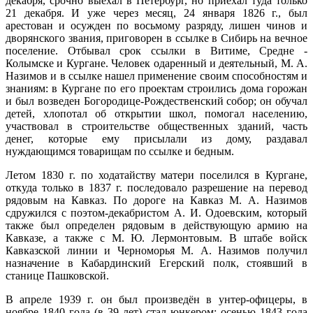
декабря, срочно выехал в Петербург, но приехал туда только
21 декабря. И уже через месяц, 24 января 1826 г., был
арестован и осужден по восьмому разряду, лишен чинов и
дворянского звания, приговорен в ссылке в Сибирь на вечное
поселение. Отбывал срок ссылки в Витиме, Средне -
Колымске и Кургане. Человек одаренный и деятельный, М. А.
Назимов и в ссылке нашел применение своим способностям и
знаниям: в Кургане по его проектам строились дома горожан
и был возведен Богородице-Рождественский собор; он обучал
детей, хлопотал об открытии школ, помогал населению,
участвовал в строительстве общественных зданий, часть
денег, которые ему присылали из дому, раздавал
нуждающимся товарищам по ссылке и бедным.
Летом 1830 г. по ходатайству матери поселился в Кургане,
откуда только в 1837 г. последовало разрешение на перевод
рядовым на Кавказ. По дороге на Кавказ М. А. Назимов
сдружился с поэтом-декабристом А. И. Одоевским, который
также был определен рядовым в действующую армию на
Кавказе, а также с М. Ю. Лермонтовым. В штабе войск
Кавказской линии и Черноморья М. А. Назимов получил
назначение в Кабардинский Егерский полк, стоявший в
станице Пашковской.
В апреле 1939 г. он был произведён в унтер-офицеры, в
ноябре 1840 года (в 39 лет) стал юнкером; осенью 1843 года