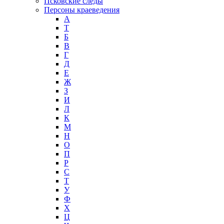
Псковские следы
Персоны краеведения
А
T
Б
В
Г
Д
Е
Ж
З
И
Л
К
М
Н
О
П
Р
С
Т
У
Ф
Х
Ц