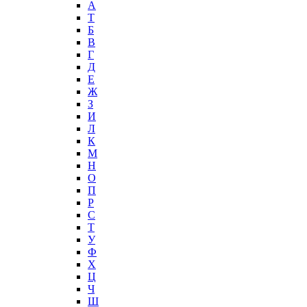
А
T
Б
В
Г
Д
Е
Ж
З
И
Л
К
М
Н
О
П
Р
С
Т
У
Ф
Х
Ц
Ч
Ш