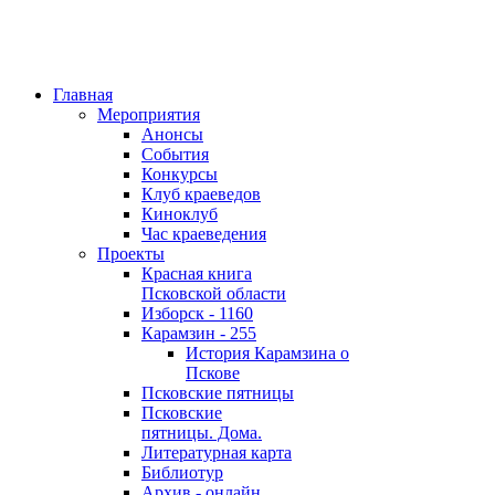
Главная
Мероприятия
Анонсы
События
Конкурсы
Клуб краеведов
Киноклуб
Час краеведения
Проекты
Красная книга
Псковской области
Изборск - 1160
Карамзин - 255
История Карамзина о
Пскове
Псковские пятницы
Псковские
пятницы. Дома.
Литературная карта
Библиотур
Архив - онлайн