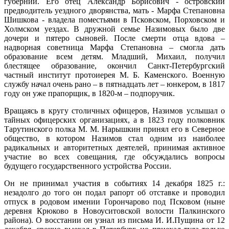
губернии. Его отец Александр Борисович - островский
предводитель уездного дворянства, мать - Марфа Степановна
Шишкова - владела поместьями в Псковском, Порховском и
Холмском уездах. В дружной семье Назимовых было две
дочери и пятеро сыновей. После смерти отца вдова –
надворная советница Марфа Степановна – смогла дать
образование всем детям. Младший, Михаил, получил
блестящее образование, окончил Санкт-Петербургский
частный институт протоиерея М. Б. Каменского. Военную
службу начал очень рано – в пятнадцать лет – юнкером, в 1817
году он уже прапорщик, в 1820-м – подпоручик.
Вращаясь в кругу столичных офицеров, Назимов услышал о
тайных офицерских организациях, а в 1823 году полковник
Тарутинского полка М. М. Нарышкин принял его в Северное
общество, в котором Назимов стал одним из наиболее
радикальных и авторитетных деятелей, принимая активное
участие во всех совещания, где обсуждались вопросы
будущего государственного устройства России.
Он не принимал участия в событиях 14 декабря 1825 г.:
незадолго до того он подал рапорт об отставке и проводил
отпуск в родовом имении Горончарово под Псковом (ныне
деревня Крюково в Новоуситовской волости Палкинского
района). О восстании он узнал из письма И. И.Пущина от 12