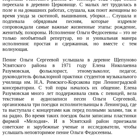
переехала в деревню Церковище. С малых лет трудилась в
поле и на домашних работах, слушала, как поют женщины во
время ухода за скотиной, вышивания, уборки… Слушала и
подпевала обрядовым песням, которые издревле
сопровождали самые важные жизненные этапы: рождение,
женитьбу, похороны. Исполнение Ольги Федосеевны – это не
только необъятный репертуар, но и уникальная манера
исполнения: простая и сдержанная, но вместе с тем
волнующая.
Пение Ольги Сергеевой услышала в деревне Щепуново
Усвятского района в 1971 году Елена Николаевна
Разумовская, фольклорист, этномузыколог, педагог,
руководитель фольклорной практики студентов музыкального
училища им. Н.А. Римского-Корсакова при Ленинградской
консерватории. С той поры началось их общение. Елена
Разумовская много лет поддерживала связь с певицей, вела
текстовые и аудиозаписи песен Ольги Сергеевой,
организовала три поездки исполнительницы в Ленинград, где
та выступала с концертами как перед полными залами, так и
на радио. Во время таких поездок были записаны пластинки
фирмой «Мелодия». И в Усвятский район приезжали
советские и зарубежные ученые и исследователи, чтобы
услышать неповторимое пение Ольги Федосеевны.