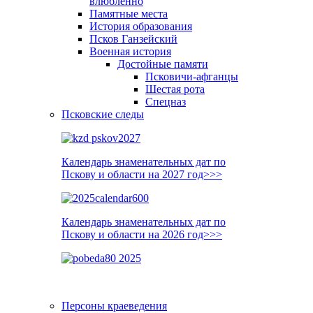
влюблённо
Памятные места
История образования
Псков Ганзейский
Военная история
Достойные памяти
Псковичи-афганцы
Шестая рота
Спецназ
Псковские следы
Календарь знаменательных дат по
Пскову и области на 2027 год>>>
Календарь знаменательных дат по
Пскову и области на 2026 год>>>
Персоны краеведения