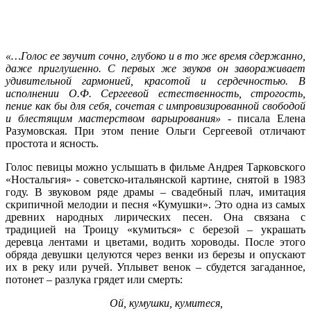
«…Голос ее звучит сочно, глубоко и в то же время сдержанно,
даже приглушенно. С первых же звуков он завораживает
удивительной гармонией, красотой и сердечностью. В
исполнении О.Ф. Сергеевой естественность, строгость,
пение как бы для себя, сочетая с импровизированной свободой
и блестящим мастерством варьирования»
- писала Елена
Разумовская. При этом пение Ольги Сергеевой отличают
простота и ясность.
Голос певицы можно услышать в фильме Андрея Тарковского
«Ностальгия» - советско-итальянской картине, снятой в 1983
году. В звуковом ряде драмы – свадебный плач, имитация
скрипичной мелодии и песня «Кумушки». Это одна из самых
древних народных лирических песен. Она связана с
традицией на Троицу «кумиться» с березой – украшать
деревца лентами и цветами, водить хороводы. После этого
обряда девушки целуются через венки из березы и опускают
их в реку или ручей. Уплывет венок – сбудется загаданное,
потонет – разлука грядет или смерть:
Ой, кумушки, кумитеся,