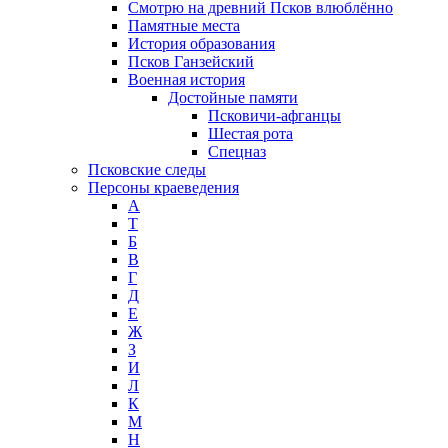
Смотрю на древний Псков влюблённо
Памятные места
История образования
Псков Ганзейский
Военная история
Достойные памяти
Псковичи-афганцы
Шестая рота
Спецназ
Псковские следы
Персоны краеведения
А
T
Б
В
Г
Д
Е
Ж
З
И
Л
К
М
Н