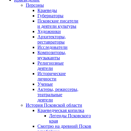
Персоны
Краеведы
Губернаторы
Псковские писатели
и деятели культуры
Художники
Архитекторы,
реставраторы
Исследователи
Композиторы,
музыканты
Религиозные
деятели
Исторические
личности
Ученые
Актеры, режиссеры,
театральные
деятели
История Псковской области
Краеведческая копилка
Легенды Псковского
края
Смотрю на древний Псков