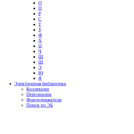
О
П
Р
С
Т
У
Ф
Х
Ц
Ч
Ш
Щ
Э
Ю
Я
Электронная библиотека
Коллекции
Персоналии
Фондодержатели
Поиск по ЭБ