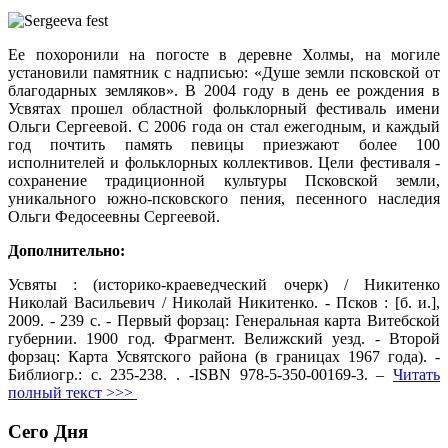
Ее похоронили на погосте в деревне Холмы, на могиле
установили памятник с надписью: «Душе земли псковской от
благодарных земляков». В 2004 году в день ее рождения в
Усвятах прошел областной фольклорный фестиваль имени
Ольги Сергеевой. С 2006 года он стал ежегодным, и каждый
год почтить память певицы приезжают более 100
исполнителей и фольклорных коллективов. Цели фестиваля -
сохранение традиционной культуры Псковской земли,
уникального южно-псковского пения, песенного наследия
Ольги Федосеевны Сергеевой.
Дополнительно:
Усвяты : (историко-краеведческий очерк) / Никитенко
Николай Васильевич / Николай Никитенко. - Псков : [б. и.],
2009. - 239 с. - Первый форзац: Генеральная карта Витебской
губернии. 1900 год. Фрагмент. Велижский уезд. - Второй
форзац: Карта Усвятского района (в границах 1967 года). -
Библиогр.: с. 235-238. . -ISBN 978-5-350-00169-3. –
Читать
полный текст >>>
Сего Дня