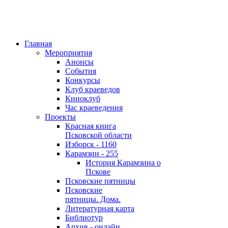
Главная
Мероприятия
Анонсы
События
Конкурсы
Клуб краеведов
Киноклуб
Час краеведения
Проекты
Красная книга
Псковской области
Изборск - 1160
Карамзин - 255
История Карамзина о
Пскове
Псковские пятницы
Псковские
пятницы. Дома.
Литературная карта
Библиотур
Архив - онлайн