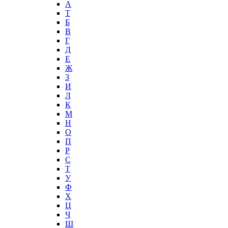
А
T
Б
В
Г
Д
Е
Ж
З
И
Л
К
М
Н
О
П
Р
С
Т
У
Ф
Х
Ц
Ч
Ш