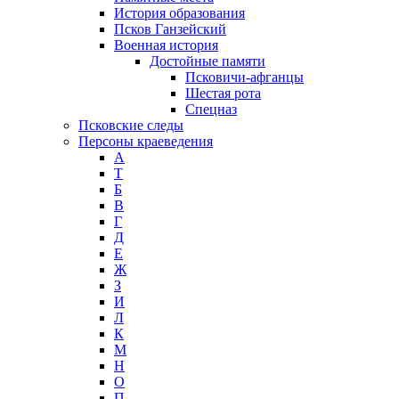
История образования
Псков Ганзейский
Военная история
Достойные памяти
Псковичи-афганцы
Шестая рота
Спецназ
Псковские следы
Персоны краеведения
А
T
Б
В
Г
Д
Е
Ж
З
И
Л
К
М
Н
О
П