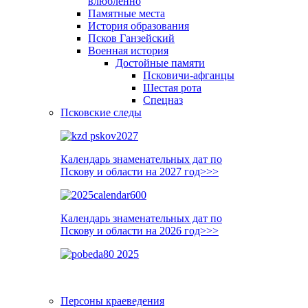
влюблённо
Памятные места
История образования
Псков Ганзейский
Военная история
Достойные памяти
Псковичи-афганцы
Шестая рота
Спецназ
Псковские следы
Календарь знаменательных дат по
Пскову и области на 2027 год>>>
Календарь знаменательных дат по
Пскову и области на 2026 год>>>
Персоны краеведения