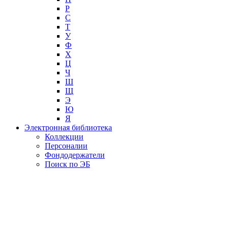
Р
С
Т
У
Ф
Х
Ц
Ч
Ш
Щ
Э
Ю
Я
Электронная библиотека
Коллекции
Персоналии
Фондодержатели
Поиск по ЭБ