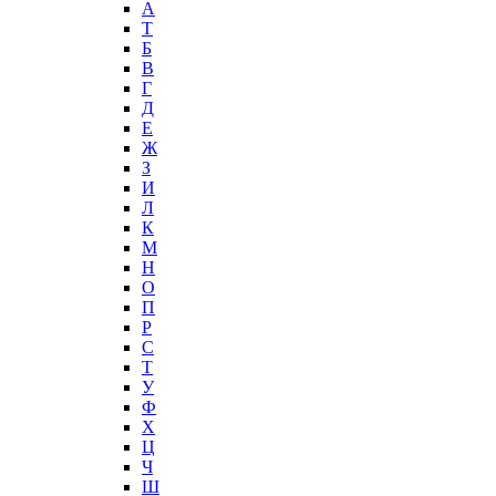
А
T
Б
В
Г
Д
Е
Ж
З
И
Л
К
М
Н
О
П
Р
С
Т
У
Ф
Х
Ц
Ч
Ш