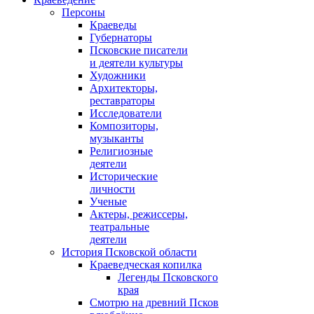
Персоны
Краеведы
Губернаторы
Псковские писатели
и деятели культуры
Художники
Архитекторы,
реставраторы
Исследователи
Композиторы,
музыканты
Религиозные
деятели
Исторические
личности
Ученые
Актеры, режиссеры,
театральные
деятели
История Псковской области
Краеведческая копилка
Легенды Псковского
края
Смотрю на древний Псков