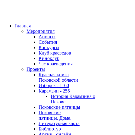
Главная
Мероприятия
Анонсы
События
Конкурсы
Клуб краеведов
Киноклуб
Час краеведения
Проекты
Красная книга
Псковской области
Изборск - 1160
Карамзин - 255
История Карамзина о
Пскове
Псковские пятницы
Псковские
пятницы. Дома.
Литературная карта
Библиотур
Архив - онлайн