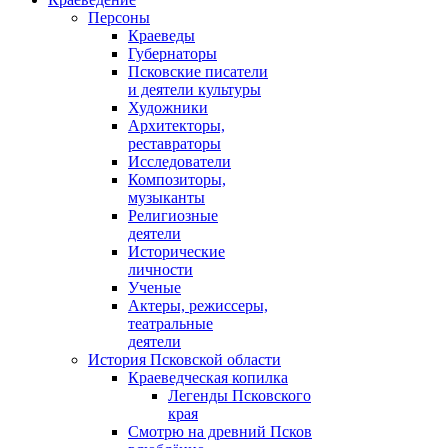
Персоны
Краеведы
Губернаторы
Псковские писатели
и деятели культуры
Художники
Архитекторы,
реставраторы
Исследователи
Композиторы,
музыканты
Религиозные
деятели
Исторические
личности
Ученые
Актеры, режиссеры,
театральные
деятели
История Псковской области
Краеведческая копилка
Легенды Псковского
края
Смотрю на древний Псков