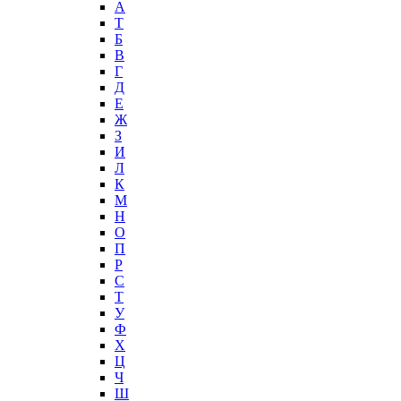
А
T
Б
В
Г
Д
Е
Ж
З
И
Л
К
М
Н
О
П
Р
С
Т
У
Ф
Х
Ц
Ч
Ш