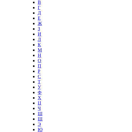
В
Г
Д
Е
Ж
З
И
Л
К
М
Н
О
П
Р
С
Т
У
Ф
Х
Ц
Ч
Ш
Щ
Э
Ю