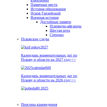
влюблённо
Памятные места
История образования
Псков Ганзейский
Военная история
Достойные памяти
Псковичи-афганцы
Шестая рота
Спецназ
Псковские следы
Календарь знаменательных дат по
Пскову и области на 2027 год>>>
Календарь знаменательных дат по
Пскову и области на 2026 год>>>
Персоны краеведения