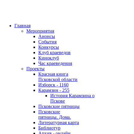
Главная
Мероприятия
Анонсы
События
Конкурсы
Клуб краеведов
Киноклуб
Час краеведения
Проекты
Красная книга
Псковской области
Изборск - 1160
Карамзин - 255
История Карамзина о
Пскове
Псковские пятницы
Псковские
пятницы. Дома.
Литературная карта
Библиотур
Архив - онлайн