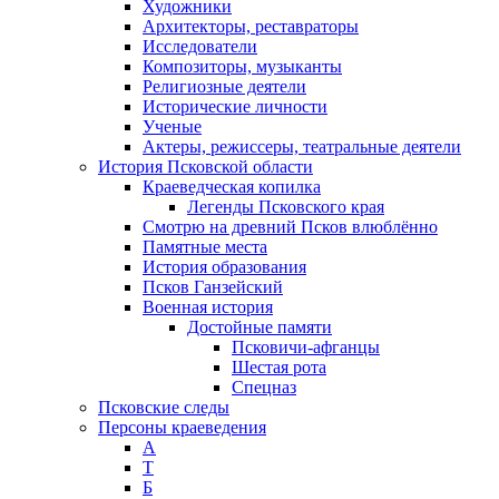
Художники
Архитекторы, реставраторы
Исследователи
Композиторы, музыканты
Религиозные деятели
Исторические личности
Ученые
Актеры, режиссеры, театральные деятели
История Псковской области
Краеведческая копилка
Легенды Псковского края
Смотрю на древний Псков влюблённо
Памятные места
История образования
Псков Ганзейский
Военная история
Достойные памяти
Псковичи-афганцы
Шестая рота
Спецназ
Псковские следы
Персоны краеведения
А
T
Б