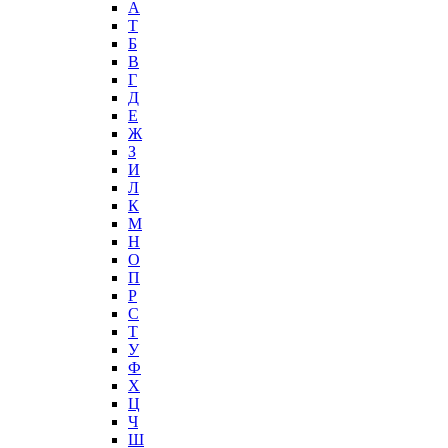
А
T
Б
В
Г
Д
Е
Ж
З
И
Л
К
М
Н
О
П
Р
С
Т
У
Ф
Х
Ц
Ч
Ш