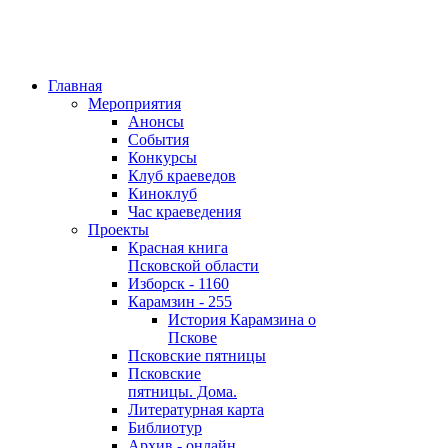
Главная
Мероприятия
Анонсы
События
Конкурсы
Клуб краеведов
Киноклуб
Час краеведения
Проекты
Красная книга
Псковской области
Изборск - 1160
Карамзин - 255
История Карамзина о
Пскове
Псковские пятницы
Псковские
пятницы. Дома.
Литературная карта
Библиотур
Архив - онлайн