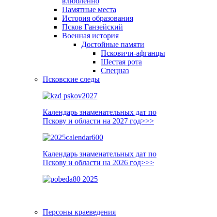
влюблённо
Памятные места
История образования
Псков Ганзейский
Военная история
Достойные памяти
Псковичи-афганцы
Шестая рота
Спецназ
Псковские следы
Календарь знаменательных дат по
Пскову и области на 2027 год>>>
Календарь знаменательных дат по
Пскову и области на 2026 год>>>
Персоны краеведения