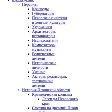
Персоны
Краеведы
Губернаторы
Псковские писатели
и деятели культуры
Художники
Архитекторы,
реставраторы
Исследователи
Композиторы,
музыканты
Религиозные
деятели
Исторические
личности
Ученые
Актеры, режиссеры,
театральные
деятели
История Псковской области
Краеведческая копилка
Легенды Псковского
края
Смотрю на древний Псков