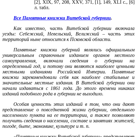
[2], XIX, 97, 208, XXV, 371, [1], 149, XLI с., [6]
л. табл.
Все Памятные книжки Витебской губернии
.
Как известно, часть Витебской губернии включала
уезды: Себежский, Невельский, Велижский – часть этих
территорий ныне относится к Псковской области.
Памятные книжки губерний являлись официальным
универсальным справочным изданием органов местного
самоуправления, включали сведения о губернии на
определенный год, и потому они являются наиболее ценными
местными изданиями Российской Империи. Памятные
книжки зарекомендовали себя как наиболее стабильные и
значительные местные издания. В Витебской губернии они
начали издаваться с 1861 года. До этого времени никаких
изданий подобного рода в губернии не выходило.
Особая ценность этих изданий в том, что они дают
представление о повседневной жизни губернии, отдельного
населенного пункта на ее территории, а также позволяют
получить сведения о населении, составе и занятиях жителей,
погоде, быте, экономике, культуре и т. п.
«Памятные книжки Витебской губернии» представляют