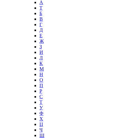
А
T
Б
В
Г
Д
Е
Ж
З
И
Л
К
М
Н
О
П
Р
С
Т
У
Ф
Х
Ц
Ч
Ш