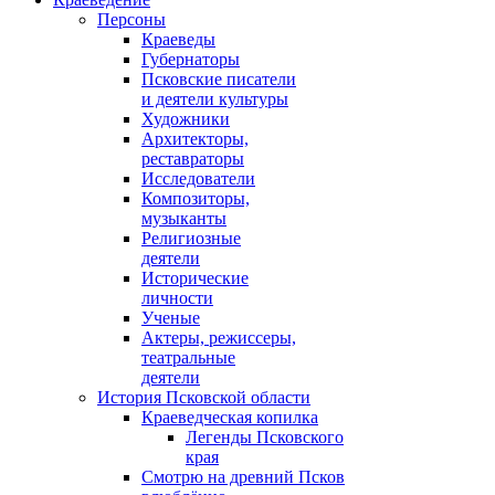
Персоны
Краеведы
Губернаторы
Псковские писатели
и деятели культуры
Художники
Архитекторы,
реставраторы
Исследователи
Композиторы,
музыканты
Религиозные
деятели
Исторические
личности
Ученые
Актеры, режиссеры,
театральные
деятели
История Псковской области
Краеведческая копилка
Легенды Псковского
края
Смотрю на древний Псков