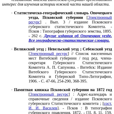
интерес для изучения истории южной части нашей области.
·
Статистическо-географический словарь Опочецкого
уезда, Псковской губернии
[
Электронный
ресурс
] . Вып. 3 / издание Псковского
губернского статистического Комитета. -
Псков : Типография губернского земства, 1895.
- 262 с.
Другие издания об Опочецком уезде.
Все географическо-статистические словари.
·
Велижский уезд ; Невельский уезд ; Себежский уезд
[
Электронный ресурс
] // Список населенных
мест Витебской губернии / под ред. члена-
секретаря Губернского Статистического
Комитета А. П. Сапунова. - Витебск: Издание
Витебского Губернского Статистического
Комитета и Губернской Типо-Литографии,
1906. - С. 47-66, 254-290, 368-395.
·
Памятная книжка Псковской губернии на 1872 год
[
Электронный ресурс
] : Адрес-календарь и
справочные сведения / издание Псковского
губернского Статистического комитета ; [
сост.
И. И. Василев
]. - Псков : В типографии
губернского правления, 1872. - [3], 8, 11, 159,