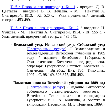
Т. 5 : Псков и его пригороды. Кн. 1
/ предисл. Д. В.
Цветаева ; введение В. В. Нечаева. - М. : Печатня А.
Снегиревой, 1913. - XI, 520 с. - Указ. предметный, личный,
геогр.: с. 453-499.
Т. 6 : Псков и его пригороды. Кн. 2
/ введение Н.
Чулкова. - М. : Печатня А. Снегиревой, 1914. - IX, 555 с. -
Указ. личный, предметный, геогр.: с. 485-545.
·
Велижский уезд. Невельский уезд. Себежский уезд
[
Электронный ресурс
] // Землевладение и
землевладельцы Витебской губернии в 1905
году / издание Витебского Губернского
Статистического Комитета ; под ред. члена-
секретаря Губернского Статист. Комитета А.
Сапунова. - Витебск: Вит. Губ. Типо-Лит.,
1907. - С. 98-149, 326-375, 456-492.
·
Памятная книжка Витебской губернии на 1889 год
[
Электронный ресурс
] / издание Витебского
губернского статистического комитета. -
Витебск : Текст печатан в типографиях
Губернской и Г. А. Малкина, а обертка в
типографии Наследник. М. Б. Неймана, 1889. -