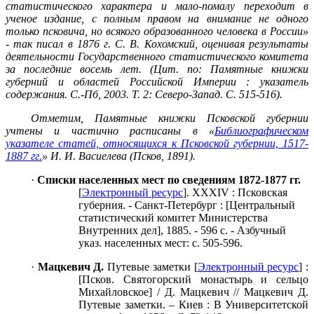
статистического характера и мало-помалу переходит в
ученое издание, с полным правом на внимание не одного
только псковича, но всякого образованного человека в России»
- так писал в 1876 г. С. В. Кохомский, оценивая результаты
деятельности Государственного статистического комитета
за последние восемь лет. (Цит. по: Памятные книжки
губерний и областей Российской Империи : указатель
содержания. С.-Пб, 2003. Т. 2: Северо-Запад. С. 515-516).
Отметим, Памятные книжки Псковской губернии
учтены и частично расписаны в «
Библиографическом
указателе статей, относящихся к Псковской губернии, 1517-
1887 гг.
» И. И. Васиелева (Псков, 1891).
·
Списки населенных мест по сведениям 1872-1877 гг.
[
Электронный ресурс
]. XXXIV : Псковская
губерния. - Санкт-Петербург : [Центральный
статистический комитет Министерства
Внутренних дел], 1885. - 596 с. - Азбучный
указ. населенных мест: с. 505-596.
·
Мацкевич Д.
Путевые заметки [
Электронный ресурс
] :
[Псков. Святогорский монастырь и сельцо
Михайловское] / Д. Мацкевич // Мацкевич Д.
Путевые заметки. – Киев : В Университетской