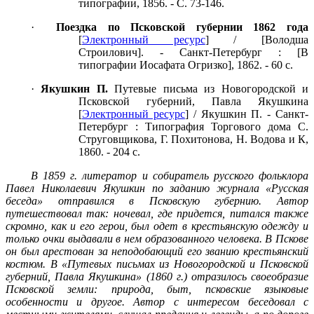
типографии, 1856. - С. 73-146.
·
Поездка по Псковской губернии 1862 года
[
Электронный ресурс
] / [Володша
Строилович]. - Санкт-Петербург : [В
типографии Иосафата Огризко], 1862. - 60 с.
·
Якушкин П.
Путевые письма из Новогородской и
Псковской губерний, Павла Якушкина
[
Электронный ресурс
] / Якушкин П. - Санкт-
Петербург : Типография Торгового дома С.
Струговщикова, Г. Похитонова, Н. Водова и К,
1860. - 204 с.
В 1859 г. литератор и собиратель русского фольклора
Павел Николаевич Якушкин по заданию журнала «Русская
беседа» отправился в Псковскую губернию. Автор
путешествовал так: ночевал, где придется, питался также
скромно, как и его герои, был одет в крестьянскую одежду и
только очки выдавали в нем образованного человека. В Пскове
он был арестован за неподобающий его званию крестьянский
костюм. В «Путевых письмах из Новогородской и Псковской
губерний, Павла Якушкина» (1860 г.) отразилось своеобразие
Псковской земли: природа, быт, псковские языковые
особенности и другое. Автор с интересом беседовал с