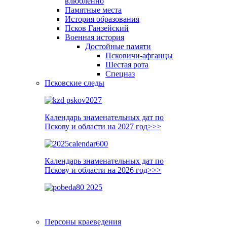
влюблённо
Памятные места
История образования
Псков Ганзейский
Военная история
Достойные памяти
Псковичи-афганцы
Шестая рота
Спецназ
Псковские следы
Календарь знаменательных дат по
Пскову и области на 2027 год>>>
Календарь знаменательных дат по
Пскову и области на 2026 год>>>
Персоны краеведения