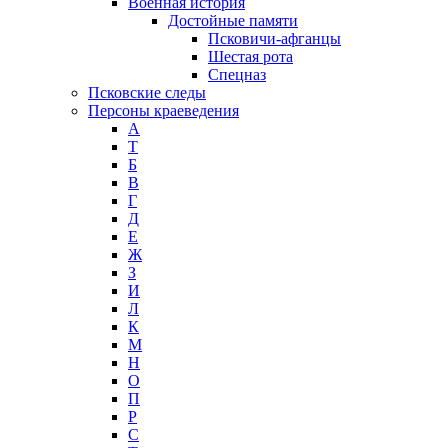
Военная история
Достойные памяти
Псковичи-афганцы
Шестая рота
Спецназ
Псковские следы
Персоны краеведения
А
T
Б
В
Г
Д
Е
Ж
З
И
Л
К
М
Н
О
П
Р
С