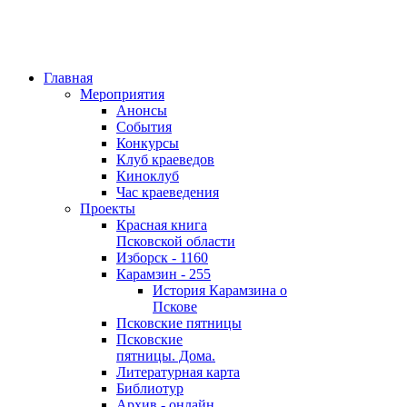
Главная
Мероприятия
Анонсы
События
Конкурсы
Клуб краеведов
Киноклуб
Час краеведения
Проекты
Красная книга
Псковской области
Изборск - 1160
Карамзин - 255
История Карамзина о
Пскове
Псковские пятницы
Псковские
пятницы. Дома.
Литературная карта
Библиотур
Архив - онлайн