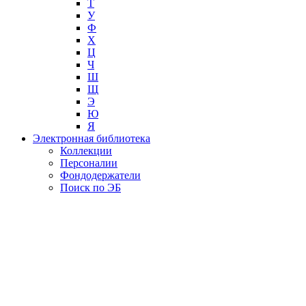
Т
У
Ф
Х
Ц
Ч
Ш
Щ
Э
Ю
Я
Электронная библиотека
Коллекции
Персоналии
Фондодержатели
Поиск по ЭБ