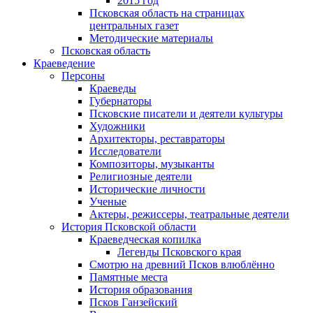
2015 год
Псковская область на страницах
центральных газет
Методические материалы
Псковская область
Краеведение
Персоны
Краеведы
Губернаторы
Псковские писатели и деятели культуры
Художники
Архитекторы, реставраторы
Исследователи
Композиторы, музыканты
Религиозные деятели
Исторические личности
Ученые
Актеры, режиссеры, театральные деятели
История Псковской области
Краеведческая копилка
Легенды Псковского края
Смотрю на древний Псков влюблённо
Памятные места
История образования
Псков Ганзейский