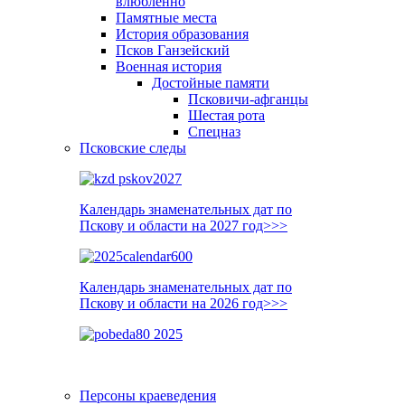
влюблённо
Памятные места
История образования
Псков Ганзейский
Военная история
Достойные памяти
Псковичи-афганцы
Шестая рота
Спецназ
Псковские следы
Календарь знаменательных дат по
Пскову и области на 2027 год>>>
Календарь знаменательных дат по
Пскову и области на 2026 год>>>
Персоны краеведения