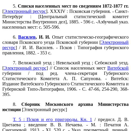
5.
Списки населенных мест по сведениям 1872-1877 гг.
[
Электронный ресурс
]. XXXIV : Псковская губерния. - Санкт-
Петербург : [Центральный статистический комитет
Министерства Внутренних дел], 1885. - 596 с. -Азбучный указ.
населенных мест: с. 505-596.
6.
Василев
, И. И.
Опыт статистическо-географического
словаря Псковского уезда Псковской губернии [
Электронный
ресурс
] / И. И. Василев. - Псков : Типография губернского
правления, 1882. - 353 с.
7. Велижский уезд ; Невельский уезд ; Себежский уезд.
[
Электронный ресурс
] // Список населенных мест
Витебской
губернии / под ред. члена-секретаря Губернского
Статистического Комитета А. П. Сапунова. - Витебск:
Издание Витебского Губернского Статистического Комитета и
Губернской Типо-Литографии, 1906. - С. 47-66, 254-290, 368-
395.
8.
Сборник Московского архива Министерства
юстиции
[Электронный ресурс]
Т. 5 : Псков и его пригороды. Кн. 1
/ предисл. Д. В.
Цветаева ; введение В. В. Нечаева. - М. : Печатня А.
Снегиревой, 1913. - XI, 520 с. - Указ. предметный, личный,