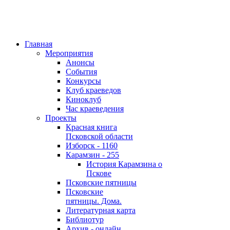
Главная
Мероприятия
Анонсы
События
Конкурсы
Клуб краеведов
Киноклуб
Час краеведения
Проекты
Красная книга
Псковской области
Изборск - 1160
Карамзин - 255
История Карамзина о
Пскове
Псковские пятницы
Псковские
пятницы. Дома.
Литературная карта
Библиотур
Архив - онлайн