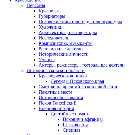
Персоны
Краеведы
Губернаторы
Псковские писатели и деятели культуры
Художники
Архитекторы, реставраторы
Исследователи
Композиторы, музыканты
Религиозные деятели
Исторические личности
Ученые
Актеры, режиссеры, театральные деятели
История Псковской области
Краеведческая копилка
Легенды Псковского края
Смотрю на древний Псков влюблённо
Памятные места
История образования
Псков Ганзейский
Военная история
Достойные памяти
Псковичи-афганцы
Шестая рота
Спецназ