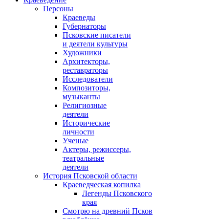
Персоны
Краеведы
Губернаторы
Псковские писатели
и деятели культуры
Художники
Архитекторы,
реставраторы
Исследователи
Композиторы,
музыканты
Религиозные
деятели
Исторические
личности
Ученые
Актеры, режиссеры,
театральные
деятели
История Псковской области
Краеведческая копилка
Легенды Псковского
края
Смотрю на древний Псков