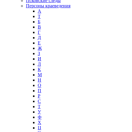
Псковские следы
Персоны краеведения
А
T
Б
В
Г
Д
Е
Ж
З
И
Л
К
М
Н
О
П
Р
С
Т
У
Ф
Х
Ц