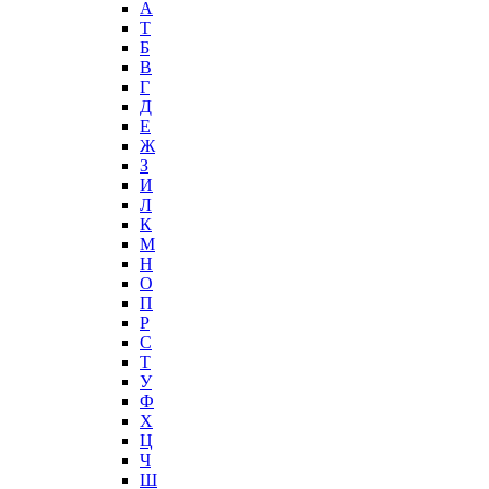
А
T
Б
В
Г
Д
Е
Ж
З
И
Л
К
М
Н
О
П
Р
С
Т
У
Ф
Х
Ц
Ч
Ш