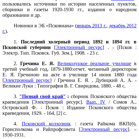
пользовались источники по истории населенных пунктов,
сборники и газеты 1920-1930 гг., издания о народном
образовании и др.
Новинки в ЭБ «Псковиана» (
январь 2013 г.
,
декабрь 2012
г.
).
1.
Последний холерный период 1892 и 1894 гг. в
Псковской губернии
[
Электронный ресурс
] . - [Псков :
Электр. Тип. Псковск. Губ. Зем.], 1908. - 23 с.
2.
Гречина Е. Я.
Великолуцкое реальное училище
в
третий учебный год, 1879-1880:отчет, читанный директором
Е. Я. Гречиною на акте в училище 14 июня 1880 года
[
Электронный ресурс
] / Гречина Е. Я. , Дубицкий А. А. -
Великие Луки : Типография В. Г. Свиридова, 1880. - 48 с.
3.
"Познай свой край"
:
сборник Псковского общества
краеведения [Электронный ресурс].
Вып. IV
/ Сомов А.,
Островский Ф. - Псков : Издание Псковского общества
краеведения, 1929. - 164, [2] с.
4.
Псковский колхозник
: газета Райкома ВКП(б),
Горисполкома и Райпрофсовета [
Электронный ресурс
]. –
1930-1931.