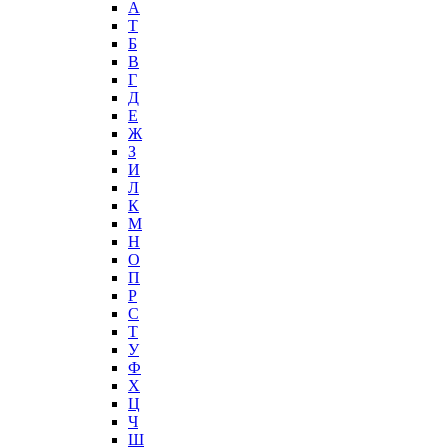
А
T
Б
В
Г
Д
Е
Ж
З
И
Л
К
М
Н
О
П
Р
С
Т
У
Ф
Х
Ц
Ч
Ш