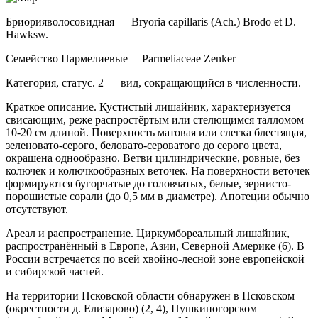
Бриория
волосовидная — Bryoria capillaris (Ach.) Brodo et D.
Hawksw.
Семейство Пармелиевые
— Parmeliaceae Zenker
Категория, статус. 2 — вид, сокращающийся в численности.
Краткое описание. Кустистый лишайник, ха­рактеризуется
свисающим, реже распростёртым или стелющимся талломом
10-20 см длиной. Поверх­ность матовая или слегка блестящая,
зеленовато-се­рого, беловато-сероватого до серого цвета,
окрашена однообразно. Ветви цилиндрические, ровные, без
ко­лючек и колючкообразных веточек. На поверхности веточек
формируются бугорчатые до головчатых, бе­лые, зернисто-
порошистые сорали (до 0,5 мм в диа­метре). Апотеции обычно
отсутствуют.
Ареал и распространение. Циркумбореальный лишайник,
распространённый в Европе, Азии, Северной Америке (6). В
России встречается по всей хвойно-лесной зоне европейской
и сибирской частей.
На территории Псковской области обнаружен в Псковском
(окрестности д. Елизарово) (2, 4), Пушкиногорском