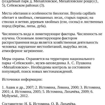
(усадебный парк д. Михайловское, Ми­хайловские рощи) (1,
5), Себежском районах (3).
Места обитания и особенности биологии. Bryoria capillaris
обитает в хвойных, смешанных лесах, старых парках; на
стволах и ветвях деревьев хвойных (ели, сосны) и лиственных
пород (берёзы, липы, дуба).
Численность вида и лимитирующие фак­торы. Численность не
изучена. Основным лимити­рующим фактором
распространения вида является хозяйственная деятельность
человека: нарушение местообитаний, вырубка лесов,
атмосферное загряз­нение.
Меры охраны. Охраняется на территории на­ционального
парка «Себежский», музея-заповедника А. С. Пушкина
«Михайловское». Необходимы кон­троль за состоянием
популяций, поиск новых место­нахождений.
Источники информации:
1. Ашик и др., 2007; 2. Истомина, Левина, 2000; 3. Истомина,
2001; 4. Истомина, 2005; 5. Истомина, Лиха­чёва, 2009; 6.
Myllys
et
al., 2012.
Составители: Н. Б. Истомина, О. В. Лихачёва.