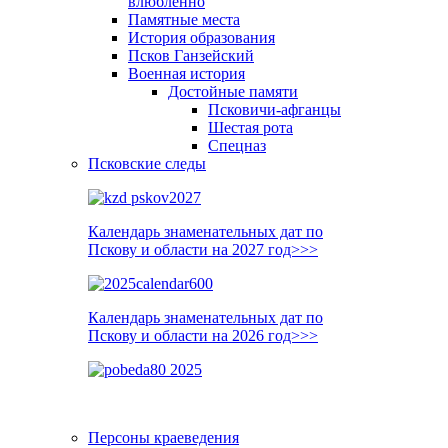
влюблённо
Памятные места
История образования
Псков Ганзейский
Военная история
Достойные памяти
Псковичи-афганцы
Шестая рота
Спецназ
Псковские следы
Календарь знаменательных дат по
Пскову и области на 2027 год>>>
Календарь знаменательных дат по
Пскову и области на 2026 год>>>
Персоны краеведения