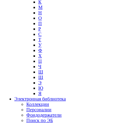
К
М
Н
О
П
Р
С
Т
У
Ф
Х
Ц
Ч
Ш
Щ
Э
Ю
Я
Электронная библиотека
Коллекции
Персоналии
Фондодержатели
Поиск по ЭБ