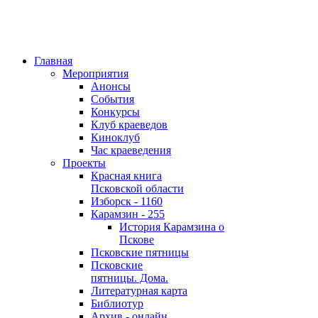
Главная
Мероприятия
Анонсы
События
Конкурсы
Клуб краеведов
Киноклуб
Час краеведения
Проекты
Красная книга
Псковской области
Изборск - 1160
Карамзин - 255
История Карамзина о
Пскове
Псковские пятницы
Псковские
пятницы. Дома.
Литературная карта
Библиотур
Архив - онлайн