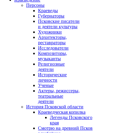
Персоны
Краеведы
Губернаторы
Псковские писатели
и деятели культуры
Художники
Архитекторы,
реставраторы
Исследователи
Композиторы,
музыканты
Религиозные
деятели
Исторические
личности
Ученые
Актеры, режиссеры,
театральные
деятели
История Псковской области
Краеведческая копилка
Легенды Псковского
края
Смотрю на древний Псков