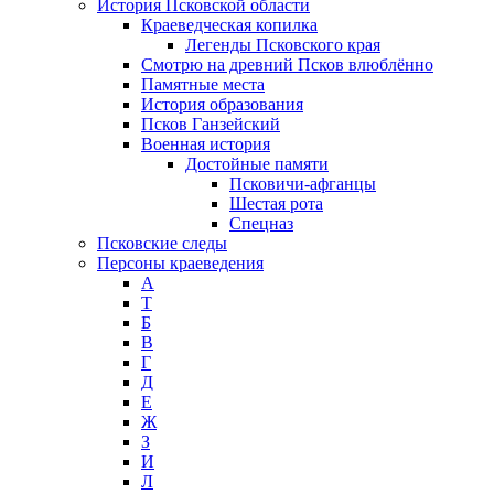
История Псковской области
Краеведческая копилка
Легенды Псковского края
Смотрю на древний Псков влюблённо
Памятные места
История образования
Псков Ганзейский
Военная история
Достойные памяти
Псковичи-афганцы
Шестая рота
Спецназ
Псковские следы
Персоны краеведения
А
T
Б
В
Г
Д
Е
Ж
З
И
Л