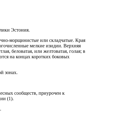
блики Эстония.
речно-морщинистые или складчатые. Края
огочислен­ные мелкие изидии. Верхняя
лая, беловатая, или желтоватая, голая; в
ются на концах коротких боковых
й зонах.
лесных сообществ, приурочен к
и (1).
.