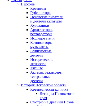
Персоны
Краеведы
Губернаторы
Псковские писатели
и деятели культуры
Художники
Архитекторы,
реставраторы
Исследователи
Композиторы,
музыканты
Религиозные
деятели
Исторические
личности
Ученые
Актеры, режиссеры,
театральные
деятели
История Псковской области
Краеведческая копилка
Легенды Псковского
края
Смотрю на древний Псков