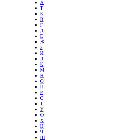
А
T
Б
В
Г
Д
Е
Ж
З
И
Л
К
М
Н
О
П
Р
С
Т
У
Ф
Х
Ц
Ч
Ш