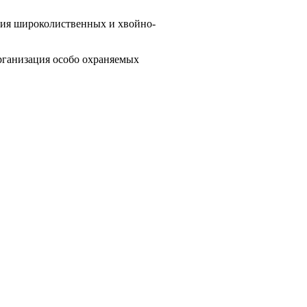
ия широколи­ственных и хвойно-
ганизация особо ох­раняемых