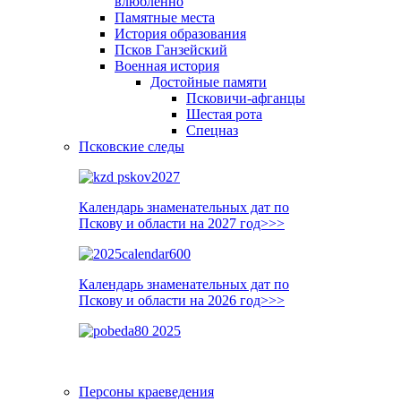
влюблённо
Памятные места
История образования
Псков Ганзейский
Военная история
Достойные памяти
Псковичи-афганцы
Шестая рота
Спецназ
Псковские следы
Календарь знаменательных дат по
Пскову и области на 2027 год>>>
Календарь знаменательных дат по
Пскову и области на 2026 год>>>
Персоны краеведения