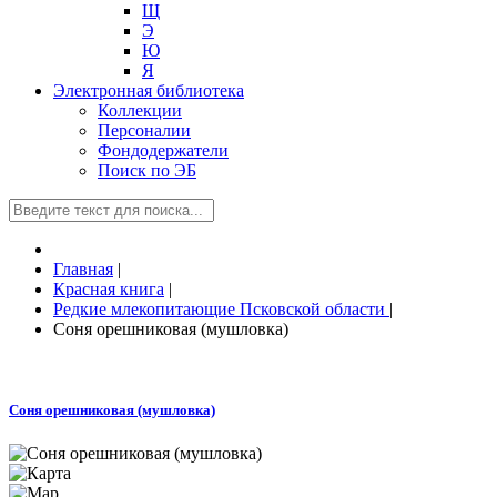
Щ
Э
Ю
Я
Электронная библиотека
Коллекции
Персоналии
Фондодержатели
Поиск по ЭБ
Главная
|
Красная книга
|
Редкие млекопитающие Псковской области
|
Соня орешниковая (мушловка)
Соня орешниковая (мушловка)