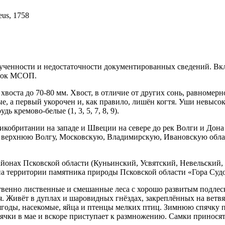
eus, 1758
 изученности и недостаточности документированных сведений. В
исок МСОП.
 хвоста до 70-80 мм. Хвост, в отличие от других сонь, равномер
ые, а первый уко­рочен и, как правило, лишён когтя. Уши невысо
ь кремово-белые (1, 3, 5, 7, 8, 9).
ликобритании на западе и Швеции на севере до рек Волги и Дона
и, верхнюю Волгу, Москов­скую, Владимирскую, Ивановскую обла
онах Псковской области (Куньинский, Усвятский, Невельский, С
а территории памятника природы Псковской области «Гора Судо
твенно лиственные и смешанные леса с хорошо развитым подлеск
. Живёт в дуплах и шаровидных гнёздах, закреплённых на ветвя
, ягоды, насекомые, яйца и птенцы мелких птиц. Зимнюю спячку
пячки в мае и вскоре приступает к размножению. Самки приносят