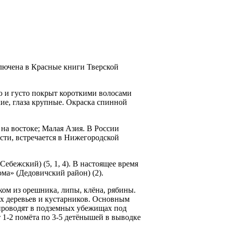
ключена в Красные книги Тверской
но и густо покрыт короткими волосами
кие, глаза крупные. Окраска спинной
 на востоке; Малая Азия. В России
сти, встречается в Нижегородской
ебежский) (5, 1, 4). В настоящее время
ма» (Дедовичский район) (2).
ом из орешника, липы, клёна, рябины.
х дере­вьев и кустарников. Основным
 проводят в подземных убежищах под
 1-2 помёта по 3-5 детёнышей в вы­водке