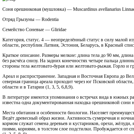
Соня орешниковая (мушловка) — Muscardinus avellanarius Linna
Отряд Грызуны — Rodentia
Семейство Соневые — Gliridae
Категория, статус. 4 — неопределённый ста­тус в силу малой
области, республик Латвия, Эстония, Беларусь, в Красный сп
Краткое описание. Размеры мелкие: длина тела до 90 мм, длина
без расчёса снизу. На задних конечностях четыре пальца длинн
стороны тела жел­товато-бурая или желтовато-рыжая. Горло и груд
Ареал и распространение. Западная и Восточ­ная Европа до Ве
северная граница ареала проходит че­рез юг Псковской област
области и в Татарии (1, 3, 5, 6,8,9).
В литературе имеются упоминания о встречах вида в южных рай
известна одна документированная находка орешниковой сони н
Места обитания и особенности биологии. На­селяет преимущес
Ведёт древесный образ жизни. Активность сумеречная и ночная
кормом служат се­мена деревьев и кустарников, орехи, жёлуди
пнями, корнями, в толстом слое подстилки. Пробуждается от с