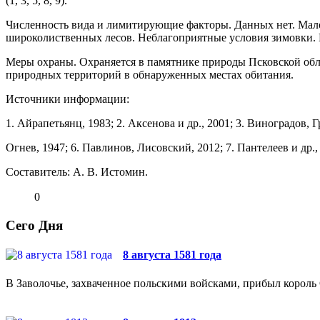
(1, 3, 5, 8, 9).
Численность вида и лимитирующие фак­торы. Данных нет. Мало
широколиственных лесов. Небла­гоприятные условия зимовки.
Меры охраны. Охраняется в памятнике при­роды Псковской обл
природных территорий в обнаруженных местах обитания.
Источники информации:
1. Айрапетьянц, 1983; 2. Аксенова и др., 2001; 3. Ви­ноградов,
Огнев, 1947; 6. Павлинов, Лисовский, 2012; 7. Панте­леев и др., 
Составитель: А. В. Истомин.
0
Сего Дня
8 августа 1581 года
В Заволочье, захваченное польскими войсками, прибыл король 