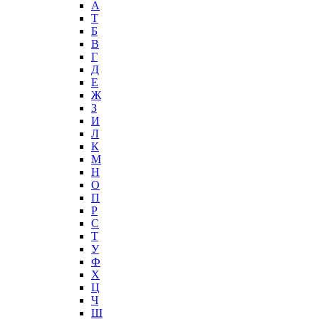
А
T
Б
В
Г
Д
Е
Ж
З
И
Л
К
М
Н
О
П
Р
С
Т
У
Ф
Х
Ц
Ч
Ш