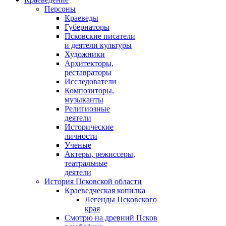
Персоны
Краеведы
Губернаторы
Псковские писатели
и деятели культуры
Художники
Архитекторы,
реставраторы
Исследователи
Композиторы,
музыканты
Религиозные
деятели
Исторические
личности
Ученые
Актеры, режиссеры,
театральные
деятели
История Псковской области
Краеведческая копилка
Легенды Псковского
края
Смотрю на древний Псков