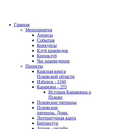
Главная
Мероприятия
Анонсы
События
Конкурсы
Клуб краеведов
Киноклуб
Час краеведения
Проекты
Красная книга
Псковской области
Изборск - 1160
Карамзин - 255
История Карамзина о
Пскове
Псковские пятницы
Псковские
пятницы. Дома.
Литературная карта
Библиотур
Архив - онлайн