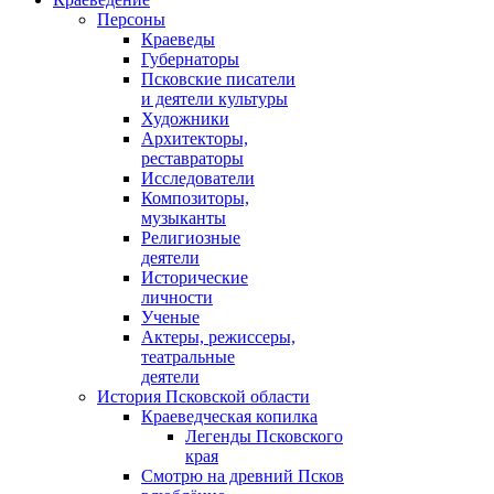
Персоны
Краеведы
Губернаторы
Псковские писатели
и деятели культуры
Художники
Архитекторы,
реставраторы
Исследователи
Композиторы,
музыканты
Религиозные
деятели
Исторические
личности
Ученые
Актеры, режиссеры,
театральные
деятели
История Псковской области
Краеведческая копилка
Легенды Псковского
края
Смотрю на древний Псков