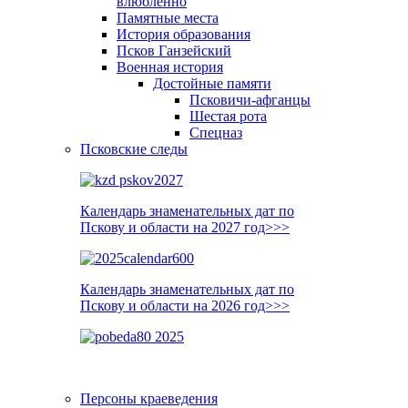
влюблённо
Памятные места
История образования
Псков Ганзейский
Военная история
Достойные памяти
Псковичи-афганцы
Шестая рота
Спецназ
Псковские следы
Календарь знаменательных дат по
Пскову и области на 2027 год>>>
Календарь знаменательных дат по
Пскову и области на 2026 год>>>
Персоны краеведения