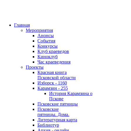
Главная
Мероприятия
Анонсы
События
Конкурсы
Клуб краеведов
Киноклуб
Час краеведения
Проекты
Красная книга
Псковской области
Изборск - 1160
Карамзин - 255
История Карамзина о
Пскове
Псковские пятницы
Псковские
пятницы. Дома.
Литературная карта
Библиотур
Архив - онлайн