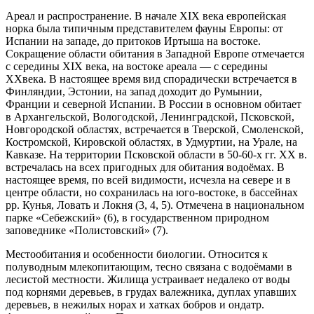
Ареал и распространение. В начале XIX века европейская
норка была типичным представителем фауны Европы: от
Испании на западе, до притоков Иртыша на востоке.
Сокращение области обитания в Западной Европе отмечается
с середины XIX века, на востоке ареала — с середины
XXвека. В настоящее время вид спорадически встречается в
Финляндии, Эстонии, на запад доходит до Румынии,
Франции и северной Испании. В России в основном обитает
в Архангельской, Вологодской, Ленинградской, Псков­ской,
Новгородской областях, встречается в Тверской, Смоленской,
Костромской, Кировской областях, в Уд­муртии, на Урале, на
Кавказе. На территории Псков­ской области в 50-60-х гг. ХХ в.
встречалась на всех пригодных для обитания водоёмах. В
настоящее вре­мя, по всей видимости, исчезла на севере и в
центре области, но сохранилась на юго-востоке, в бассейнах
рр. Кунья, Ловать и Локня (3, 4, 5). Отмечена в наци­ональном
парке «Себежский» (6), в государственном природном
заповеднике «Полистовский» (7).
Местообитания и особенности биологии. От­носится к
полуводным млекопитающим, тесно свя­зана с водоёмами в
лесистой местности. Жилища устраивает недалеко от воды
под корнями деревьев, в грудах валежника, дуплах упавших
деревьев, в не­жилых норах и хатках бобров и ондатр.