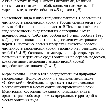
Активна кру­глый год. Питается лягушками, мелкими
грызунами и птицами, рыбой, водными насекомыми. Гон в
мар­те — мае, в помёте обычно 4-5 щенков (1, 5).
Численность вида и лимитирую­щие факторы. Со­временная
числен­ность европейской норки в России оцени­вается в 30
тыс. осо­бей и постоянно сни­жается. В Псковской области
спад числен­ности вида проявил­ся с середины 70-х гг.
прошлого века: с 7,5­9,5 тыс. особей до 1,5 тыс. особей в 1995
г. Депрессия совпала с активным расселением американской
норки. В настоящее вре­мя в пределах Псковской области
численность евро­пейской норки, вероятно, не превышает 800
особей (3, 4, 5). Основные лимитирующие факторы: транс­
формация и загрязнение среды обитания по берегам водоёмов,
конкурентные отношения с американской норкой,
истребление охотниками (3, 4, 5).
Меры охраны. Охраняется в государственном природном
заповеднике «Полистовский» и в нацио­нальном парке
«Себежский». Необходим запрет охо­ты на околоводных
млекопитающих в местах оби­тания европейской норки.
Мониторинг состояния локальных популяций вида и
организация особо ох­раняемых природных территорий в
местах обитания вида.