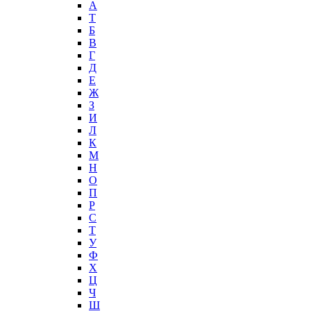
А
T
Б
В
Г
Д
Е
Ж
З
И
Л
К
М
Н
О
П
Р
С
Т
У
Ф
Х
Ц
Ч
Ш