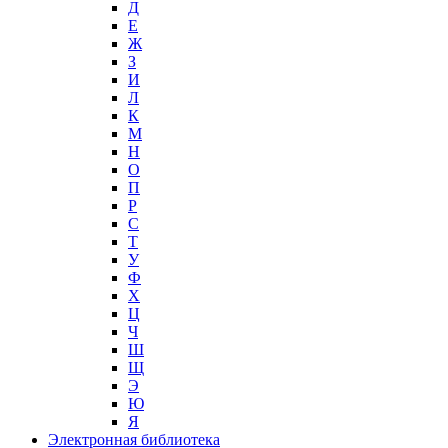
Д
Е
Ж
З
И
Л
К
М
Н
О
П
Р
С
Т
У
Ф
Х
Ц
Ч
Ш
Щ
Э
Ю
Я
Электронная библиотека