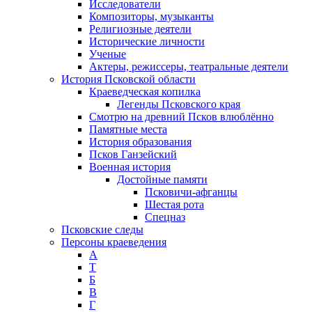
Исследователи
Композиторы, музыканты
Религиозные деятели
Исторические личности
Ученые
Актеры, режиссеры, театральные деятели
История Псковской области
Краеведческая копилка
Легенды Псковского края
Смотрю на древний Псков влюблённо
Памятные места
История образования
Псков Ганзейский
Военная история
Достойные памяти
Псковичи-афганцы
Шестая рота
Спецназ
Псковские следы
Персоны краеведения
А
T
Б
В
Г