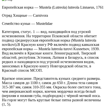
Европейская норка — Mustela (Lutreola) lutreola Linnaeus, 1761
Отряд Хищные — Carnivora
Семейство куньи — Mustelidae
Категория, статус. 1 — вид, находящийся под угрозой
исчезновения. На территории Псковской области обитает
подвид среднерусская европейская норка (Mustela lutreola
novikovi).В Красную книгу РФ включён подвид кавказская
европейская норка — Mustela lutreola turovi Kusnetsov, 1939.
Вид включён в Красные книги Ленинградской, Тверской
областей, республик Эстония, Латвия и Беларусь, в список
ред­ких и находящихся под угрозой исчезновения видов,
заносимых в Красную книгу Новгородской области, в
Красный список МСОП.
Краткое описание. Представитель куньих среднего размера.
Масса самцов до 1100 г, самок до 650 г. Длина тела самцов
315-387 мм, самок 310-355 мм. Окраска более светлого тона,
чем американской норки, кончик мордочки всегда бе­лый
(верхняя и нижняя губа, подбородок) с чёрной мочкой носа.
На горле могут быть круглые белые пятна разной величины
(1, 5).