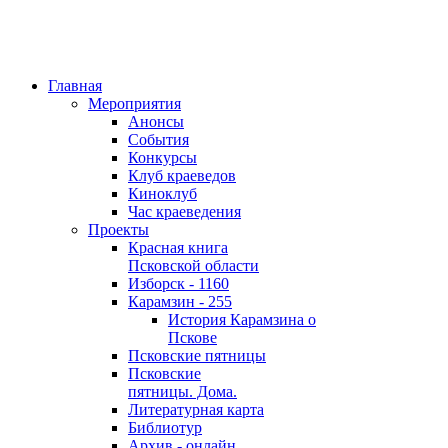
Главная
Мероприятия
Анонсы
События
Конкурсы
Клуб краеведов
Киноклуб
Час краеведения
Проекты
Красная книга
Псковской области
Изборск - 1160
Карамзин - 255
История Карамзина о
Пскове
Псковские пятницы
Псковские
пятницы. Дома.
Литературная карта
Библиотур
Архив - онлайн