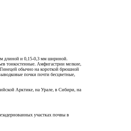
мм длиной и 0,15-0,3 мм шириной.
тьев тон­костенные. Амфигастрии мелкие,
. Гинецей обычно на короткой брюшной
. Выводковые почки почти бесцветные,
сийской Арктике, на Урале, в Сибири, на
незадернованных участках почвы в