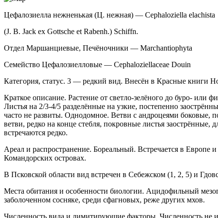
Цефалозиелла нежненькая (Ц. нежная) — Cephaloziella
elachista
(J. B. Jack
ex
Gottsche
et
Rabenh.) Schiffn.
Отдел Маршанциевые, Печёночники — Marchantiophyta
Семейство Цефалозиелловые — Cephaloziellaceae Douin
Категория, статус. 3 — редкий вид. Внесён в Красные книги Н
Краткое описание. Растение от светло-зелёно­го до буро- или 
Листья на 2/3-4/5 разделённые на уз­кие, постепенно заострён
часто не развиты. Однодомное. Ветви с андроцеями боковые,
ветви, редко на конце стебля, покровные листья за­острённые
встречаются редко.
Ареал и распространение. Бореальный. Встре­чается в Европе и
Командорских островах.
В Псковской области вид встречен в Себежском (1, 2, 5) и Гдовск
Места обитания и особенности биологии. Ацидофильный мезоги
заболоченном сосняке, среди сфаг­новых, реже других мхов.
Численность вида и лимитирующие факто­ры. Численность не и