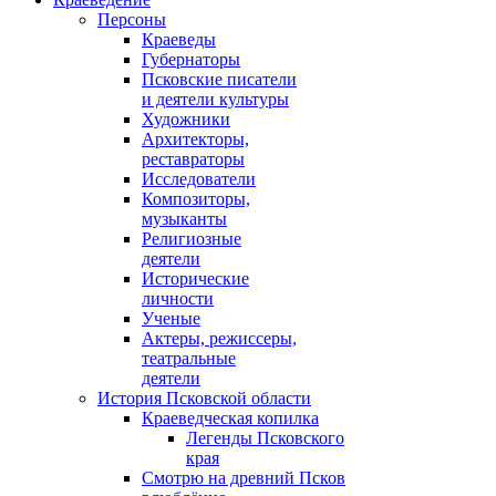
Персоны
Краеведы
Губернаторы
Псковские писатели
и деятели культуры
Художники
Архитекторы,
реставраторы
Исследователи
Композиторы,
музыканты
Религиозные
деятели
Исторические
личности
Ученые
Актеры, режиссеры,
театральные
деятели
История Псковской области
Краеведческая копилка
Легенды Псковского
края
Смотрю на древний Псков