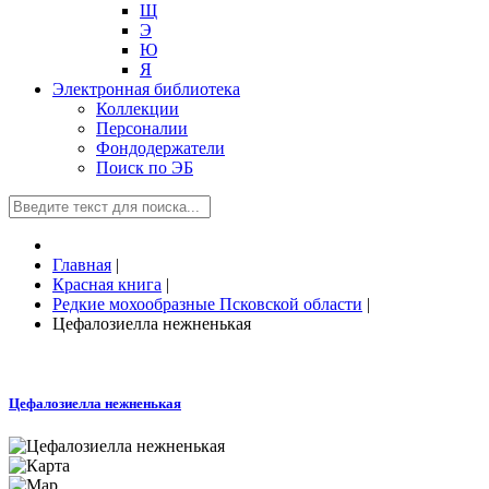
Щ
Э
Ю
Я
Электронная библиотека
Коллекции
Персоналии
Фондодержатели
Поиск по ЭБ
Главная
|
Красная книга
|
Редкие мохообразные Псковской области
|
Цефалозиелла нежненькая
Цефалозиелла нежненькая