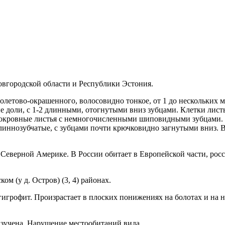
овгородской области и Республики Эстония.
фиолетово-окрашенного, волосовид­но тонкое, от 1 до нескольких 
ные доли, с 1-2 длинны­ми, отогнутыми вниз зубцами. Клетки лис
 покров­ные листья с немногочисленными шиповидными зубцами
, длиннозубчатые, с зубцами почти крюч­ковидно загнутыми вниз
 Северной Америке. В России оби­тает в Европейской части, рос
ом (у д. Остров) (3, 4) районах.
грофит. Произрастает в пло­ских понижениях на болотах и на 
зучена. Нарушение местооби­таний вида.