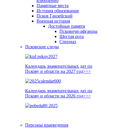
влюблённо
Памятные места
История образования
Псков Ганзейский
Военная история
Достойные памяти
Псковичи-афганцы
Шестая рота
Спецназ
Псковские следы
Календарь знаменательных дат по
Пскову и области на 2027 год>>>
Календарь знаменательных дат по
Пскову и области на 2026 год>>>
Персоны краеведения