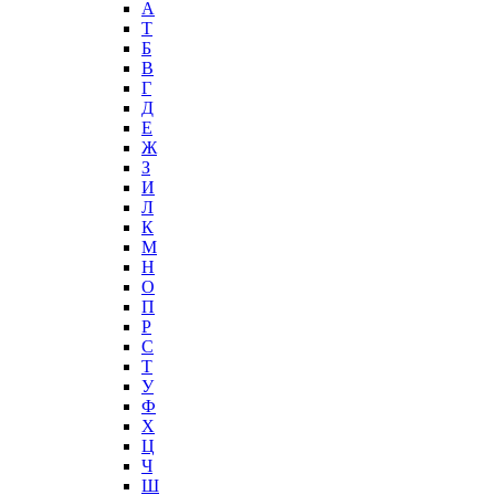
А
T
Б
В
Г
Д
Е
Ж
З
И
Л
К
М
Н
О
П
Р
С
Т
У
Ф
Х
Ц
Ч
Ш