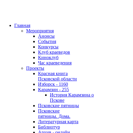
Главная
Мероприятия
Анонсы
События
Конкурсы
Клуб краеведов
Киноклуб
Час краеведения
Проекты
Красная книга
Псковской области
Изборск - 1160
Карамзин - 255
История Карамзина о
Пскове
Псковские пятницы
Псковские
пятницы. Дома.
Литературная карта
Библиотур
Архив - онлайн