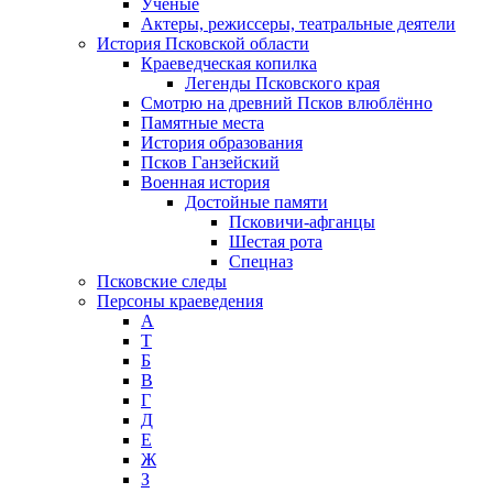
Ученые
Актеры, режиссеры, театральные деятели
История Псковской области
Краеведческая копилка
Легенды Псковского края
Смотрю на древний Псков влюблённо
Памятные места
История образования
Псков Ганзейский
Военная история
Достойные памяти
Псковичи-афганцы
Шестая рота
Спецназ
Псковские следы
Персоны краеведения
А
T
Б
В
Г
Д
Е
Ж
З