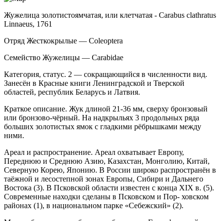
Жужелица золотистоямчатая, или клетчатая - Carabus clathratus
Linnaeus, 1761
Отряд Жесткокрылые — Coleoptera
Семейство Жужелицы — Carabidae
Категория, статус. 2 — сокращающийся в чис­ленности вид.
Занесён в Красные книги Ленинград­ской и Тверской
областей, республик Беларусь и Лат­вия.
Краткое описание. Жук длиной 21-36 мм, сверху бронзовый
или бронзово-чёрный. На надкры­льях 3 продольных ряда
больших золотистых ямок с гладкими рёбрышками между
ними.
Ареал и распространение. Ареал охватыва­ет Европу,
Переднюю и Среднюю Азию, Казахстан, Монголию, Китай,
Северную Корею, Японию. В Рос­сии широко распространён в
таёжной и лесостеп­ной зонах Европы, Сибири и Дальнего
Востока (3). В Псковской области известен с конца XIX в. (5).
Современные находки сделаны в Псковском и Пор- ховском
районах (1), в национальном парке «Себеж­ский» (2).