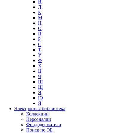
И
Л
К
М
Н
О
П
Р
С
Т
У
Ф
Х
Ц
Ч
Ш
Щ
Э
Ю
Я
Электронная библиотека
Коллекции
Персоналии
Фондодержатели
Поиск по ЭБ