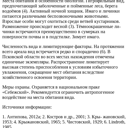
Места обитания и особенности биологии. Ги­грофильный вид,
предпочитающий заболоченные и пойменные леса, берега
водоёмов (4). Активный ноч­ной хищник. Имаго и личинки
питаются различны­ми беспозвоночными животными.
Взрослые особи могут охотиться среди ветвей кустарников.
Размно­жение происходит весной (3). Тёмноокрашенные ли­
чинки встречаются преимущественно в сумерках на
поверхности почвы и в подстилке. Зимует имаго.
Численность вида и лимитирующие фак­торы. На протяжении
всего ареала вид встречается редко и спорадично (6). В
Псковской области во всех местах нахождения отмечены
единичные экземпля­ры. Распространение лимитирует
высокая степень приспособления к условиям избыточного
увлажне­ния, сокращение мест обитания вследствие
хозяйственного освоения территории.
Меры охраны. Охраняется в национальном праке
«Себежский». Рекомендуется ограничить ан­тропогенное
воздействие на места обитания вида.
Источники информации:
1. Антипова, 2012а; 2. Костров и др., 2001; 3. Кры- жановский,
1953; 4. Крыжановский, 1965; 5. Чистовский, 1929; 6. Lindroth,
1985.