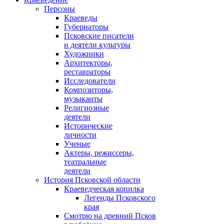
Персоны
Краеведы
Губернаторы
Псковские писатели
и деятели культуры
Художники
Архитекторы,
реставраторы
Исследователи
Композиторы,
музыканты
Религиозные
деятели
Исторические
личности
Ученые
Актеры, режиссеры,
театральные
деятели
История Псковской области
Краеведческая копилка
Легенды Псковского
края
Смотрю на древний Псков