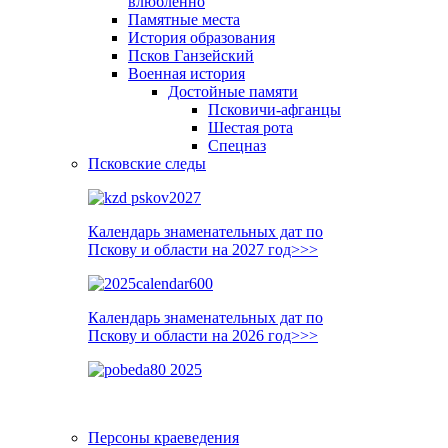
влюблённо
Памятные места
История образования
Псков Ганзейский
Военная история
Достойные памяти
Псковичи-афганцы
Шестая рота
Спецназ
Псковские следы
Календарь знаменательных дат по
Пскову и области на 2027 год>>>
Календарь знаменательных дат по
Пскову и области на 2026 год>>>
Персоны краеведения