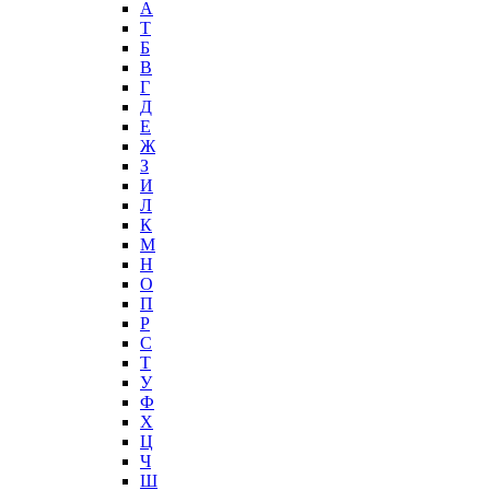
А
T
Б
В
Г
Д
Е
Ж
З
И
Л
К
М
Н
О
П
Р
С
Т
У
Ф
Х
Ц
Ч
Ш