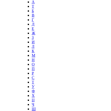
А
T
Б
В
Г
Д
Е
Ж
З
И
Л
К
М
Н
О
П
Р
С
Т
У
Ф
Х
Ц
Ч
Ш