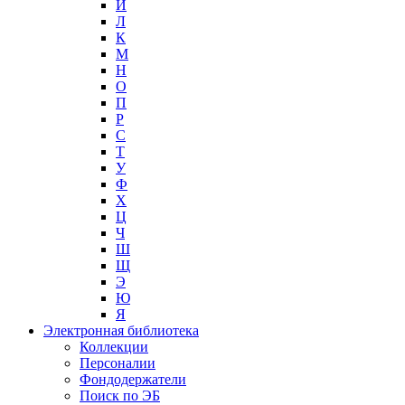
И
Л
К
М
Н
О
П
Р
С
Т
У
Ф
Х
Ц
Ч
Ш
Щ
Э
Ю
Я
Электронная библиотека
Коллекции
Персоналии
Фондодержатели
Поиск по ЭБ