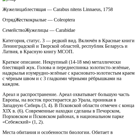
Жужелица
блестящая — Carabus nitens Linnaeus, 1758
ОтрядЖесткокрылые — Coleoptera
СемействоЖужелицы — Carabidae
Категория, статус. 3 — редкий вид. Включён в Красные книги
Ленинградской и Тверской обла­стей, республик Беларусь и
Латвия, в Красную книгу МСОП.
Краткое описание. Некрупный (14-18 мм) ме­таллически
блестящий жук. Голова и переднеспинка золотисто-зелёные,
надкрылья изумрудно-зелёные с красновато-золотистым краем
с чёрным швом и с 3 гладкими чёрными рёбрышками на
каждом.
Ареал и распространение. Ареал охватывает большую часть
Европы, на восток простирается до Урала, проникая в
Западную Сибирь (3, 4). В Псков­ской области отмечен с конца
XIX в. (6). Современ­ные находки сделаны в Печорском,
Порховском и Псковском районах, в национальном парке
«Себеж­ский» (1, 2).
Места обитания и особенности биологии. Обитает в