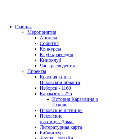
Главная
Мероприятия
Анонсы
События
Конкурсы
Клуб краеведов
Киноклуб
Час краеведения
Проекты
Красная книга
Псковской области
Изборск - 1160
Карамзин - 255
История Карамзина о
Пскове
Псковские пятницы
Псковские
пятницы. Дома.
Литературная карта
Библиотур
Архив - онлайн