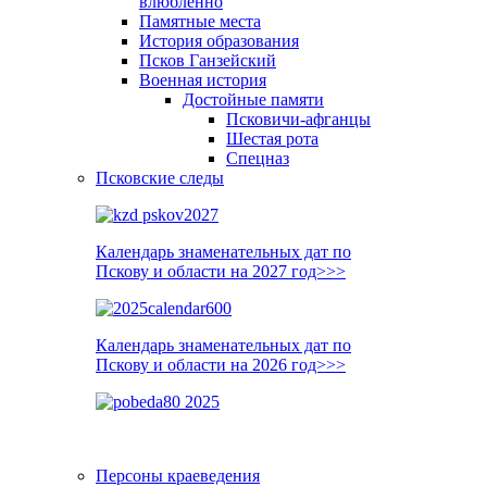
влюблённо
Памятные места
История образования
Псков Ганзейский
Военная история
Достойные памяти
Псковичи-афганцы
Шестая рота
Спецназ
Псковские следы
Календарь знаменательных дат по
Пскову и области на 2027 год>>>
Календарь знаменательных дат по
Пскову и области на 2026 год>>>
Персоны краеведения