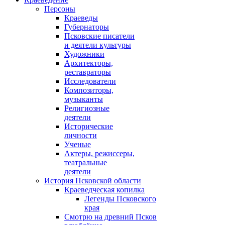
Персоны
Краеведы
Губернаторы
Псковские писатели
и деятели культуры
Художники
Архитекторы,
реставраторы
Исследователи
Композиторы,
музыканты
Религиозные
деятели
Исторические
личности
Ученые
Актеры, режиссеры,
театральные
деятели
История Псковской области
Краеведческая копилка
Легенды Псковского
края
Смотрю на древний Псков