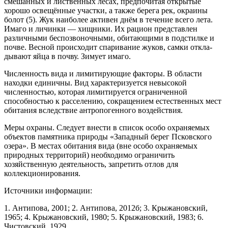
смешанных и лиственных лесах, пред­почитая открытые
хорошо освещённые участки, а также берега рек, окраины
болот (5). Жук наиболее активен днём в течение всего лета.
Имаго и личин­ки — хищники. Их рацион представлен
различными беспозвоночными, обитающими в подстилке и
почве. Весной происходит спаривание жуков, самки откла­
дывают яйца в почву. Зимует имаго.
Численность вида и лимитирующие факто­ры. В области
находки единичны. Вид характеризу­ется невысокой
численностью, которая лимитируется ограниченной
способностью к расселению, сокраще­нием естественных мест
обитания вследствие антро­погенного воздействия.
Меры охраны. Следует внести в список особо охраняемых
объектов памятника природы «Западный берег Псковского
озера». В местах обитания вида (вне особо охраняемых
природных территорий) не­обходимо ограничить
хозяйственную деятельность, запретить отлов для
коллекционирования.
Источники информации:
1. Антипова, 2001; 2. Антипова, 2012б; 3. Крыжановский,
1965; 4. Крыжановский, 1980; 5. Крыжановский, 1983; 6.
Чистовский, 1929.