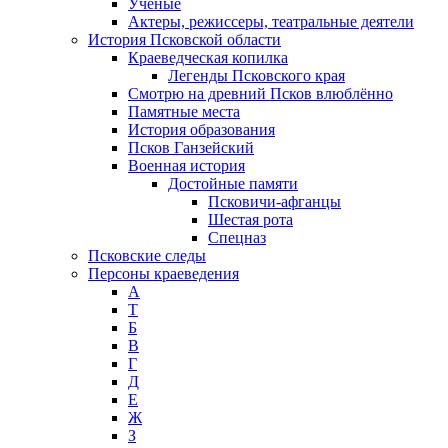
Ученые
Актеры, режиссеры, театральные деятели
История Псковской области
Краеведческая копилка
Легенды Псковского края
Смотрю на древний Псков влюблённо
Памятные места
История образования
Псков Ганзейский
Военная история
Достойные памяти
Псковичи-афганцы
Шестая рота
Спецназ
Псковские следы
Персоны краеведения
А
T
Б
В
Г
Д
Е
Ж
З