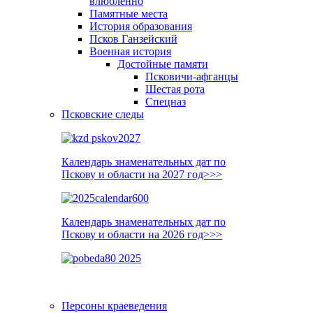
влюблённо
Памятные места
История образования
Псков Ганзейский
Военная история
Достойные памяти
Псковичи-афганцы
Шестая рота
Спецназ
Псковские следы
Календарь знаменательных дат по
Пскову и области на 2027 год>>>
Календарь знаменательных дат по
Пскову и области на 2026 год>>>
Персоны краеведения