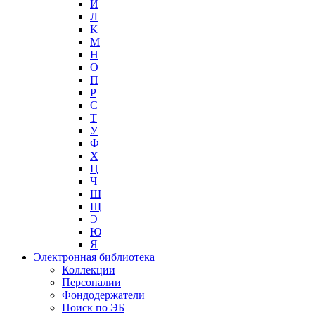
И
Л
К
М
Н
О
П
Р
С
Т
У
Ф
Х
Ц
Ч
Ш
Щ
Э
Ю
Я
Электронная библиотека
Коллекции
Персоналии
Фондодержатели
Поиск по ЭБ