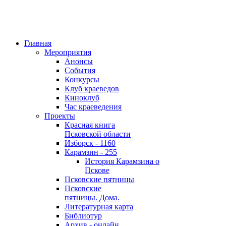
Главная
Мероприятия
Анонсы
События
Конкурсы
Клуб краеведов
Киноклуб
Час краеведения
Проекты
Красная книга
Псковской области
Изборск - 1160
Карамзин - 255
История Карамзина о
Пскове
Псковские пятницы
Псковские
пятницы. Дома.
Литературная карта
Библиотур
Архив - онлайн