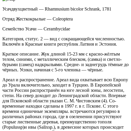
Усач
двухцветный — Rhamnusium bicolor Schrank, 1781
Отряд Жесткокрылые — Coleoptera
Семейство Усачи — Cerambycidae
Категория, статус. 2 — вид с сокращающейся численностью.
Включён в Красные книги республик Латвия и Эстония.
Краткое описание. Жук длиной 15-23 мм с красно-жёлтым
телом, синими, с металлическим бле­ском, (самка) и светло-
бурыми (самец) надкрыльями. Средне- и заднегрудь тёмные до
чёрных. Усики, на­чиная с 5-го членика — чёрные.
Ареал и распространение. Ареал вида охва­тывает всю Европу
до Урала включительно, заходит в Турцию. В Европейской
части России распростра­нён на юге лесной зоны, лесостепи,
степи. На север доходит до Ленинградской области. Впервые
для Псковской области указан С. М. Чистовским (4). Со­
временные находки сделаны в 1997 г. в г. Пскове. С этого
времени единичные экземпляры. встречают­ся регулярно в
различных районах города, где в озе­ленении присутствуют
старые лиственные деревья, преимущественно тополя
(Populussp)и ивы (Salixsp.), в древесине которых происходит