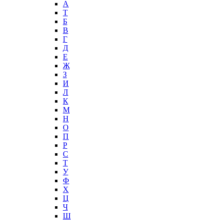
А
T
Б
В
Г
Д
Е
Ж
З
И
Л
К
М
Н
О
П
Р
С
Т
У
Ф
Х
Ц
Ч
Ш