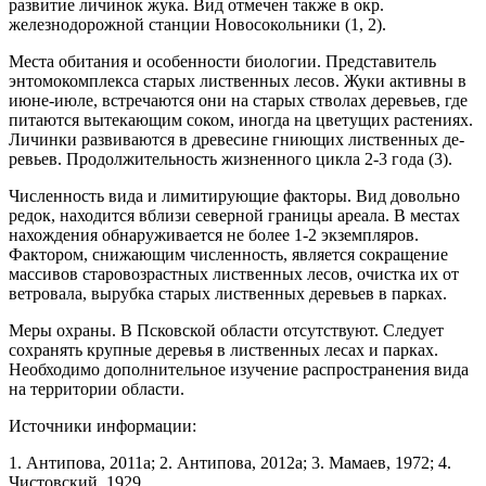
развитие личи­нок жука. Вид отмечен также в окр.
железнодорож­ной станции Новосокольники (1, 2).
Места обитания и особенности биологии. Представитель
энтомокомплекса старых лиственных лесов. Жуки активны в
июне-июле, встречаются они на старых стволах деревьев, где
питаются вытекаю­щим соком, иногда на цветущих растениях.
Личинки развиваются в древесине гниющих лиственных де­
ревьев. Продолжительность жизненного цикла 2-3 года (3).
Численность вида и лимитирующие факто­ры. Вид довольно
редок, находится вблизи северной границы ареала. В местах
нахождения обнаруживает­ся не более 1-2 экземпляров.
Фактором, снижающим численность, является сокращение
массивов старо­возрастных лиственных лесов, очистка их от
ветро­вала, вырубка старых лиственных деревьев в парках.
Меры охраны. В Псковской области отсут­ствуют. Следует
сохранять крупные деревья в ли­ственных лесах и парках.
Необходимо дополнитель­ное изучение распространения вида
на территории области.
Источники информации:
1. Антипова, 2011а; 2. Антипова, 2012а; 3. Мамаев, 1972; 4.
Чистовский, 1929.