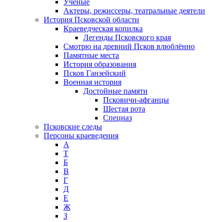
Ученые
Актеры, режиссеры, театральные деятели
История Псковской области
Краеведческая копилка
Легенды Псковского края
Смотрю на древний Псков влюблённо
Памятные места
История образования
Псков Ганзейский
Военная история
Достойные памяти
Псковичи-афганцы
Шестая рота
Спецназ
Псковские следы
Персоны краеведения
А
T
Б
В
Г
Д
Е
Ж
З