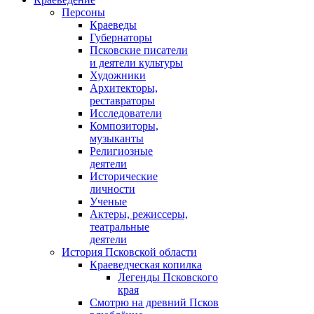
Персоны
Краеведы
Губернаторы
Псковские писатели
и деятели культуры
Художники
Архитекторы,
реставраторы
Исследователи
Композиторы,
музыканты
Религиозные
деятели
Исторические
личности
Ученые
Актеры, режиссеры,
театральные
деятели
История Псковской области
Краеведческая копилка
Легенды Псковского
края
Смотрю на древний Псков