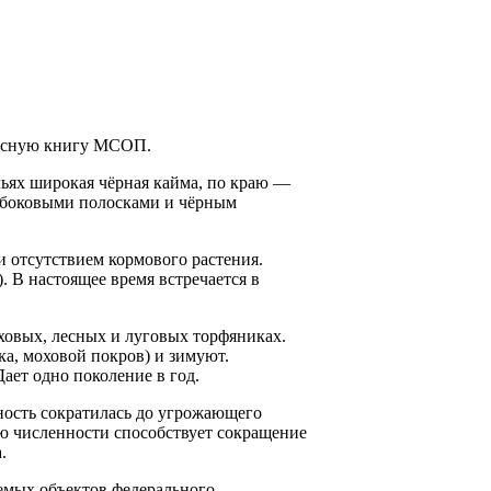
Красную книгу МСОП.
ыльях широкая чёрная кайма, по краю —
и боковыми полосками и чёрным
 отсутствием кормово­го растения.
. В настоящее время встречается в
ховых, лесных и лу­говых торфяниках.
ка, моховой покров) и зимуют.
ает одно поколение в год.
ность сократилась до угрожающего
ию численности способствует сокращение
.
емых объектов федерального