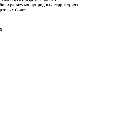
собо охраняемых природных территориях.
хо­вых болот.
9.