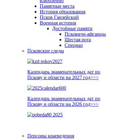
влюблённо
Памятные места
История образования
Псков Ганзейский
Военная история
Достойные памяти
Псковичи-афганцы
Шестая рота
Спецназ
Псковские следы
Календарь знаменательных дат по
Пскову и области на 2027 год>>>
Календарь знаменательных дат по
Пскову и области на 2026 год>>>
Персоны краеведения