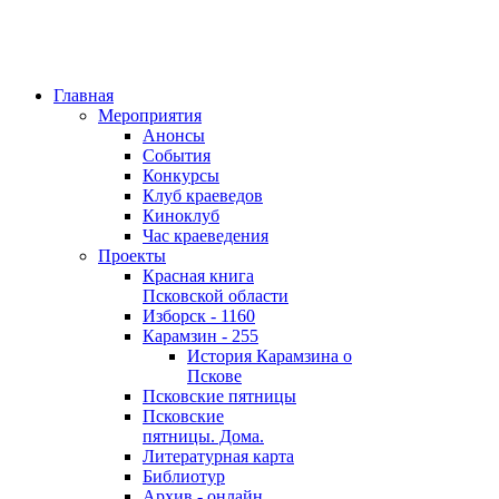
Главная
Мероприятия
Анонсы
События
Конкурсы
Клуб краеведов
Киноклуб
Час краеведения
Проекты
Красная книга
Псковской области
Изборск - 1160
Карамзин - 255
История Карамзина о
Пскове
Псковские пятницы
Псковские
пятницы. Дома.
Литературная карта
Библиотур
Архив - онлайн