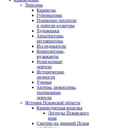
Персоны
Краеведы
Губернаторы
Псковские писатели
и деятели культуры
Художники
Архитекторы,
реставраторы
Исследователи
Композиторы,
музыканты
Религиозные
деятели
Исторические
личности
Ученые
Актеры, режиссеры,
театральные
деятели
История Псковской области
Краеведческая копилка
Легенды Псковского
края
Смотрю на древний Псков