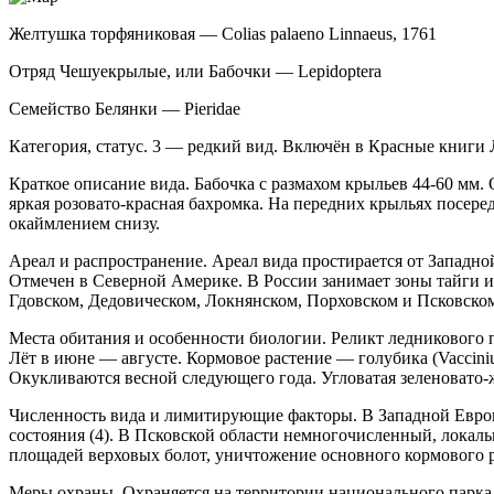
Желтушка торфяниковая — Colias palaeno Linnaeus, 1761
Отряд Чешуекрылые, или Бабочки — Lepidoptera
Семейство Белянки — Pieridae
Категория, статус. 3 — редкий вид. Включён в Красные книги
Краткое описание вида. Бабочка с размахом крыльев 44-60 мм.
яркая розовато-красная бахромка. На передних крыльях посер
окаймлением снизу.
Ареал и распространение. Ареал вида прости­рается от Западно
Отмечен в Северной Америке. В России занимает зоны тайги и л
Гдовском, Дедовическом, Лок­нянском, Порховском и Псковском 
Места обитания и особенности биологии. Ре­ликт ледникового п
Лёт в июне — августе. Кормовое растение — голубика (Vacciniu
Окукливаются весной следующе­го года. Угловатая зеленовато-ж
Численность вида и лимитирующие факторы. В Западной Европ
состояния (4). В Псковской области не­многочисленный, лока
площадей верховых болот, уничтожение основного кормового р
Меры охраны. Охраняется на территории национального парка