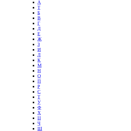
А
T
Б
В
Г
Д
Е
Ж
З
И
Л
К
М
Н
О
П
Р
С
Т
У
Ф
Х
Ц
Ч
Ш