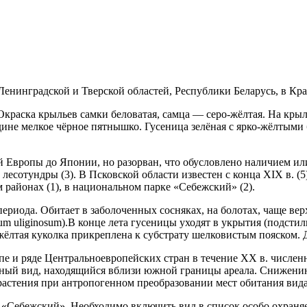
 Ленинградской и Тверской областей, Республики Беларусь, в 
 Окраска крыльев самки бело­ватая, самца — серо-жёлтая. На кр
едине мелкое чёрное пятнышко. Гусеница зелёная с ярко-жёлтым
й Европы до Японии, но разорван, что обусловлено наличием или
есотундры (3). В Псковской области известен с конца XIX в. (5)
районах (1), в на­циональном парке «Себежский» (2).
ериода. Обитает в заболоченных сосняках, на болотах, чаще вер
m uliginosum).В конце лета гусеницы уходят в укрытия (подстил
ёлтая куколка при­креплена к субстрату шелковистым пояском. Д
е и ряде Центральноевропейских стран в течение XX в. числен
льный вид, находящийся вбли­зи южной границы ареала. Снижен
астения при ан­тропогенном преобразовании мест обитания вида
 «Себежский». Необходимо включить вид в список особо охраня