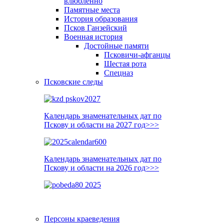
влюблённо
Памятные места
История образования
Псков Ганзейский
Военная история
Достойные памяти
Псковичи-афганцы
Шестая рота
Спецназ
Псковские следы
Календарь знаменательных дат по
Пскову и области на 2027 год>>>
Календарь знаменательных дат по
Пскову и области на 2026 год>>>
Персоны краеведения