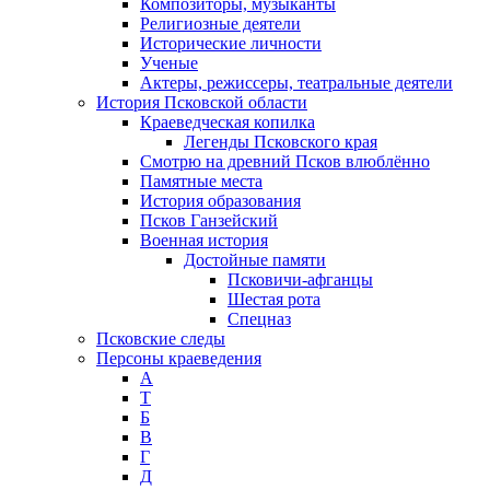
Композиторы, музыканты
Религиозные деятели
Исторические личности
Ученые
Актеры, режиссеры, театральные деятели
История Псковской области
Краеведческая копилка
Легенды Псковского края
Смотрю на древний Псков влюблённо
Памятные места
История образования
Псков Ганзейский
Военная история
Достойные памяти
Псковичи-афганцы
Шестая рота
Спецназ
Псковские следы
Персоны краеведения
А
T
Б
В
Г
Д