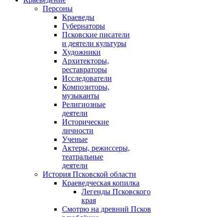
Персоны
Краеведы
Губернаторы
Псковские писатели
и деятели культуры
Художники
Архитекторы,
реставраторы
Исследователи
Композиторы,
музыканты
Религиозные
деятели
Исторические
личности
Ученые
Актеры, режиссеры,
театральные
деятели
История Псковской области
Краеведческая копилка
Легенды Псковского
края
Смотрю на древний Псков