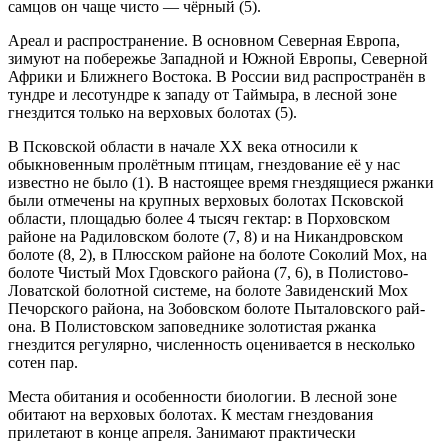
самцов он чаще чисто — чёрный (5).
Ареал и распространение. В основном Север­ная Европа,
зимуют на побережье Западной и Юж­ной Европы, Северной
Африки и Ближнего Востока. В России вид распространён в
тундре и лесотундре к западу от Таймыра, в лесной зоне
гнездится только на верховых болотах (5).
В Псковской области в начале ХХ века относили к
обыкновенным пролётным птицам, гнездование её у нас
известно не было (1). В настоящее время гнез­дящиеся ржанки
были отмечены на крупных верховых болотах Псковской
области, площадью более 4 тысяч гектар: в Порховском
районе на Радиловском болоте (7, 8) и на Никандровском
болоте (8, 2), в Плюсском районе на болоте Соколий Мох, на
болоте Чистый Мох Гдовского района (7, 6), в Полистово-
Ловатской болотной системе, на болоте Завиденский Мох
Печор­ского района, на Зобовском болоте Пыталовского рай­
она. В Полистовском заповеднике золотистая ржанка
гнездится регулярно, численность оценивается в не­сколько
сотен пар.
Места обитания и особенности биологии. В лесной зоне
обитают на верховых болотах. К местам гнездования
прилетают в конце апреля. Занимают практически