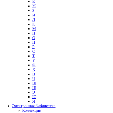
Е
Ж
З
И
Л
К
М
Н
О
П
Р
С
Т
У
Ф
Х
Ц
Ч
Ш
Щ
Э
Ю
Я
Электронная библиотека
Коллекции