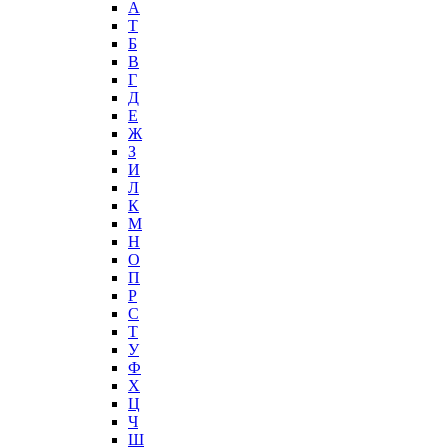
А
T
Б
В
Г
Д
Е
Ж
З
И
Л
К
М
Н
О
П
Р
С
Т
У
Ф
Х
Ц
Ч
Ш