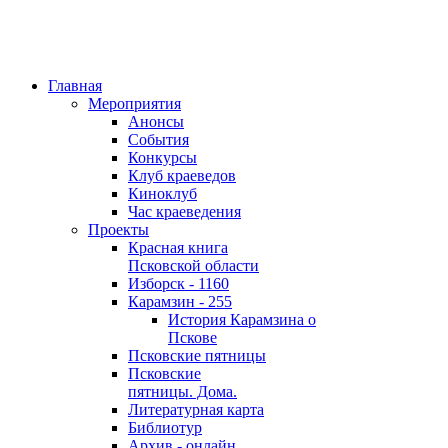
Главная
Мероприятия
Анонсы
События
Конкурсы
Клуб краеведов
Киноклуб
Час краеведения
Проекты
Красная книга
Псковской области
Изборск - 1160
Карамзин - 255
История Карамзина о
Пскове
Псковские пятницы
Псковские
пятницы. Дома.
Литературная карта
Библиотур
Архив - онлайн