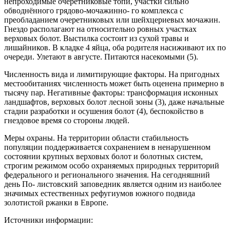
непроходимые очеретниковые топи, участки сильно
обводнённого грядово-мочажинно- го комплекса с
преобладанием очеретниковых или шейхцериевых мочажин.
Гнездо располагают на от­носительно ровных участках
верховых болот. Выстилка со­стоит из сухой тра­вы и
лишайников. В кладке 4 яйца, оба ро­дителя насиживают их по
очереди. Улета­ют в августе. Пита­ются насекомыми (5).
Численность вида и лимитиру­ющие факторы. На пригодных
местооби­таниях численность может быть оценена примерно в
тысячу пар. Негативные факторы: трансформация исконных
ландшафтов, верховых болот лесной зоны (3), даже начальные
стадии разработки и осушения болот (4), беспокойство в
гнездовое время со стороны людей.
Меры охраны. На территории области ста­бильность
популяции поддерживается сохранени­ем в ненарушенном
состоянии крупных верховых болот и болотных систем,
строгим режимом особо охраняемых природных территорий
федерального и регионального значения. На сегодняшний
день По- листовский заповедник является одним из наиболее
значимых естественных рефугиумов южного подви­да
золотистой ржанки в Европе.
Источники информации: