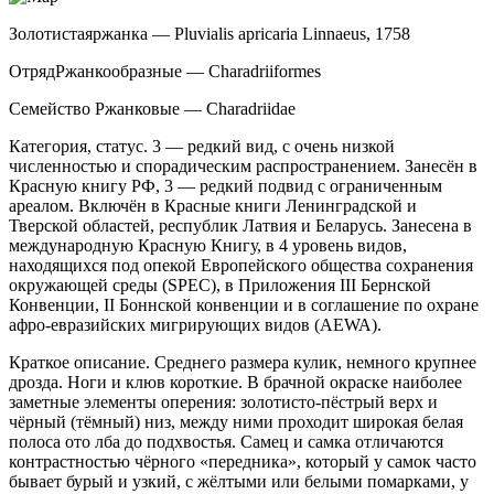
Золотистая
ржанка — Pluvialis apricaria Linnaeus, 1758
ОтрядРжанкообразные — Charadriiformes
Семейство Ржанковые — Charadriidae
Категория, статус. 3 — редкий вид, с очень низкой
численностью и спорадическим распростра­нением. Занесён в
Красную книгу РФ, 3 — редкий подвид с ограниченным
ареалом. Включён в Крас­ные книги Ленинградской и
Тверской областей, ре­спублик Латвия и Беларусь. Занесена в
международ­ную Красную Книгу, в 4 уровень видов,
находящихся под опекой Европейского общества сохранения
окру­жающей среды (SPEC), в Приложения III Бернской
Конвенции, II Боннской конвенции и в соглашение по охране
афро-евразийских мигрирующих видов (AEWA).
Краткое описание. Среднего размера кулик, немного крупнее
дрозда. Ноги и клюв короткие. В брачной окраске наиболее
заметные элементы опере­ния: золотисто-пёстрый верх и
чёрный (тёмный) низ, между ними проходит широкая белая
полоса ото лба до подхвостья. Самец и самка отличаются
контраст­ностью чёрного «передника», который у самок часто
бывает бурый и узкий, с жёлтыми или белыми помар­ками, у