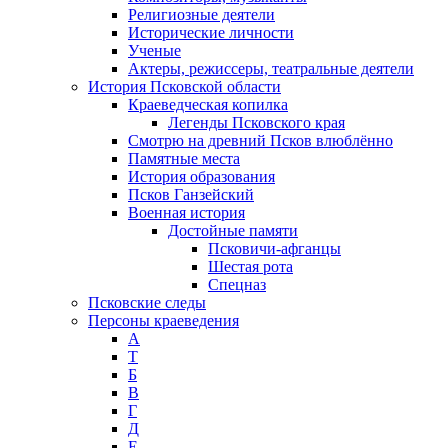
Религиозные деятели
Исторические личности
Ученые
Актеры, режиссеры, театральные деятели
История Псковской области
Краеведческая копилка
Легенды Псковского края
Смотрю на древний Псков влюблённо
Памятные места
История образования
Псков Ганзейский
Военная история
Достойные памяти
Псковичи-афганцы
Шестая рота
Спецназ
Псковские следы
Персоны краеведения
А
T
Б
В
Г
Д
Е