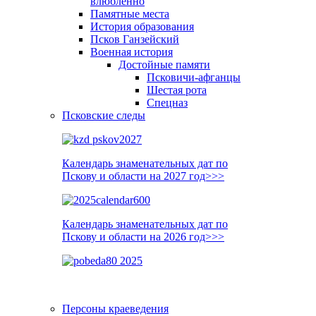
влюблённо
Памятные места
История образования
Псков Ганзейский
Военная история
Достойные памяти
Псковичи-афганцы
Шестая рота
Спецназ
Псковские следы
Календарь знаменательных дат по
Пскову и области на 2027 год>>>
Календарь знаменательных дат по
Пскову и области на 2026 год>>>
Персоны краеведения