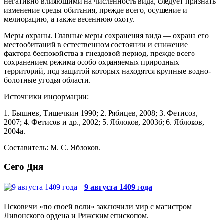
негативно влияющими на численность вида, следует признать
изменение среды обитания, прежде всего, осушение и
мелиорацию, а также весеннюю охоту.
Меры охраны. Главные меры сохранения вида — охрана его
местообитаний в естественном состоянии и снижение
фактора беспокойства в гнез­довой период, прежде всего
сохранением режима особо охраняемых природных
территорий, под за­щитой которых находятся крупные водно-
болотные угодья области.
Источники информации:
1. Бышнев, Тишечкин 1990; 2. Рябицев, 2008; 3. Фе­тисов,
2007; 4. Фетисов и др., 2002; 5. Яблоков, 2003б; 6. Яблоков,
2004а.
Составитель: М. С. Яблоков.
Сего Дня
9 августа 1409 года
Псковичи «по своей воли» заключили мир с магистром
Ливонского ордена и Рижским епископом.