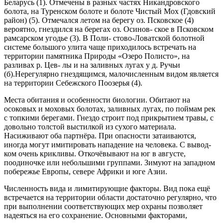
Беларусь (1). Отмечены в разных частях Никандровского
болота, на Туренском болоте и болоте Чистый Мох (Гдовский
район) (5). Отмечался летом на берегу оз. Псков­ское (4)
вероятно, гнездился на берегах оз. Осинов- ское в Псковском
рамсарском угодье (3). В Поли- стово-Ловатской болотной
системе большого улита чаще приходилось встречать на
территории памят­ника Природы «Озеро Полисто», на
разливах р. Цев- лы и на заливных лугах у д. Ручьи
(б).Нерегулярно гнездящимся, малочисленным видом является
на территории Себежского Поозерья (4).
Места обитания и особенности биологии. Обитают на
осоковых и моховых болотах, заливных лугах, по поймам рек
с топкими берегами. Гнездо строит под прикрытием травы, с
довольно толстой выстилкой из сухого материала.
Насиживают оба партнёра. При опасности затаиваются,
иногда мо­гут имитировать нападение на человека. С вывод­
ком очень крикливы. Откочёвывают на юг в августе,
поодиночке или небольшими группами. Зимуют на западном
побережье Европы, севере Африки и юге Азии.
Численность вида и лимитирующие факто­ры. Вид пока ещё
встречается на территории обла­сти достаточно регулярно, что
при выполнении со­ответствующих мер охраны позволяет
надеяться на его сохранение. Основными факторами,