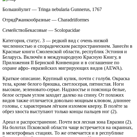
Большой
улит — Tringa nebularia Gunnerus, 1767
ОтрядРжанкообразные — Charadriiformes
СемействоБекасовые — Scolopacidae
Категория, статус. 3 — редкий вид с очень низкой
численностью и спорадическим распростра­нением. Занесён в
Красные книги Смоленской об­ласти, республик Эстония и
Беларусь. Включён в международную Красную Книгу, в
Приложения II Бернской Конвенции и в соглашение по
охране афро- евразийских мигрирующих видов (AEWA).
Краткое описание. Крупный кулик, почти с голубя. Окраска
тела, кроме белого брюшка, светло­серая, пятнистая. Ноги
высокие, зеленовато-серые. Надхвостье и поясница белые,
белое острым углом заходит далеко на спину. От похожих
видов также от­личается довольно мощным клювом, длиннее
голо­вы, с характерным лёгким изломом кверху. В полё­те за
обрез хвоста выступают только концы пальцев ног (2).
Ареал и распространение. Почти вся лесная зона Евразии (2).
На болотах Псковской области чаще встречается на окраинах,
в мезотрофных ста­циях. То же отмечается и в республике