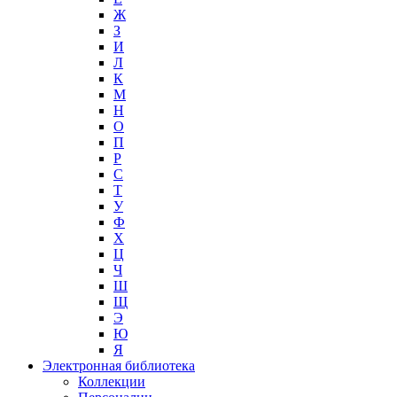
Ж
З
И
Л
К
М
Н
О
П
Р
С
Т
У
Ф
Х
Ц
Ч
Ш
Щ
Э
Ю
Я
Электронная библиотека
Коллекции