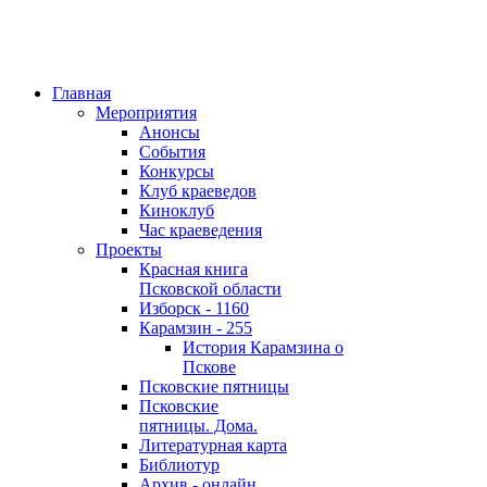
Главная
Мероприятия
Анонсы
События
Конкурсы
Клуб краеведов
Киноклуб
Час краеведения
Проекты
Красная книга
Псковской области
Изборск - 1160
Карамзин - 255
История Карамзина о
Пскове
Псковские пятницы
Псковские
пятницы. Дома.
Литературная карта
Библиотур
Архив - онлайн