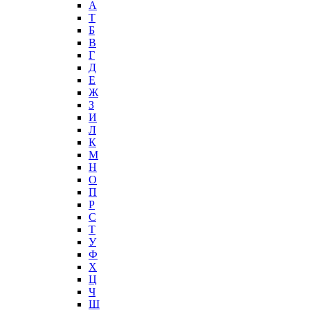
А
T
Б
В
Г
Д
Е
Ж
З
И
Л
К
М
Н
О
П
Р
С
Т
У
Ф
Х
Ц
Ч
Ш