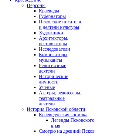
Персоны
Краеведы
Губернаторы
Псковские писатели
и деятели культуры
Художники
Архитекторы,
реставраторы
Исследователи
Композиторы,
музыканты
Религиозные
деятели
Исторические
личности
Ученые
Актеры, режиссеры,
театральные
деятели
История Псковской области
Краеведческая копилка
Легенды Псковского
края
Смотрю на древний Псков