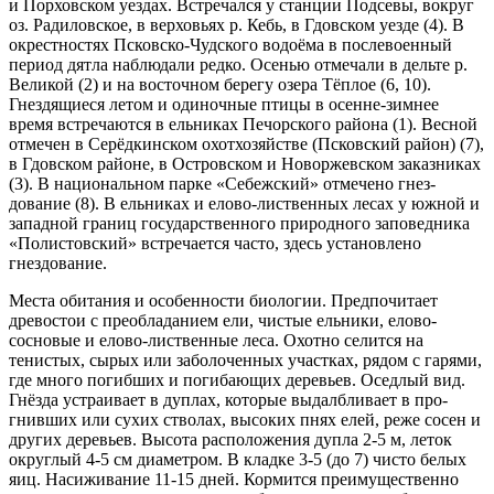
и Порховском уездах. Встре­чался у станции Подсевы, вокруг
оз. Радиловское, в верховьях р. Кебь, в Гдовском уезде (4). В
окрест­ностях Псковско-Чудского водоёма в послевоенный
период дятла наблюдали редко. Осенью отмечали в дельте р.
Великой (2) и на восточном берегу озера Тё­плое (6, 10).
Гнездящиеся летом и одиночные птицы в осенне-зимнее
время встречаются в ельниках Пе­чорского района (1). Весной
отмечен в Серёдкинском охотхозяйстве (Псковский район) (7),
в Гдовском рай­оне, в Островском и Новоржевском заказниках
(3). В национальном парке «Себежский» отмечено гнез­
дование (8). В ельниках и елово-лиственных лесах у южной и
западной границ государственного природ­ного заповедника
«Полистовский» встречается ча­сто, здесь установлено
гнездование.
Места обитания и особенности биологии. Предпочитает
древостои с преобладанием ели, чи­стые ельники, елово-
сосновые и елово-лиственные леса. Охотно селится на
тенистых, сырых или забо­лоченных участках, рядом с гарями,
где много погиб­ших и погибающих деревьев. Оседлый вид.
Гнёзда устраивает в дуплах, которые выдалбливает в про­
гнивших или сухих стволах, высоких пнях елей, реже сосен и
других деревьев. Высота расположения дуп­ла 2-5 м, леток
округлый 4-5 см диаметром. В кладке 3-5 (до 7) чисто белых
яиц. Насиживание 11-15 дней. Кормит­ся преимущественно