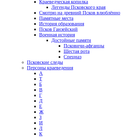
Краеведческая копилка
Легенды Псковского края
Смотрю на древний Псков влюблённо
Памятные места
История образования
Псков Ганзейский
Военная история
Достойные памяти
Псковичи-афганцы
Шестая рота
Спецназ
Псковские следы
Персоны краеведения
А
T
Б
В
Г
Д
Е
Ж
З
И
Л
К