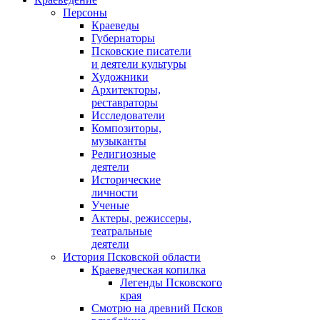
Персоны
Краеведы
Губернаторы
Псковские писатели
и деятели культуры
Художники
Архитекторы,
реставраторы
Исследователи
Композиторы,
музыканты
Религиозные
деятели
Исторические
личности
Ученые
Актеры, режиссеры,
театральные
деятели
История Псковской области
Краеведческая копилка
Легенды Псковского
края
Смотрю на древний Псков