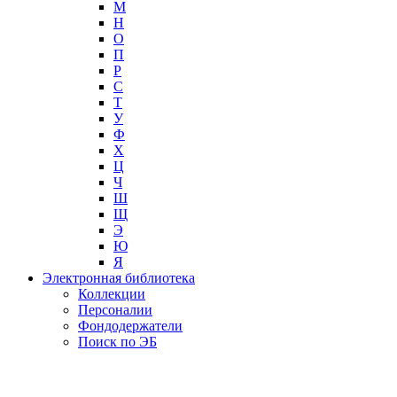
М
Н
О
П
Р
С
Т
У
Ф
Х
Ц
Ч
Ш
Щ
Э
Ю
Я
Электронная библиотека
Коллекции
Персоналии
Фондодержатели
Поиск по ЭБ