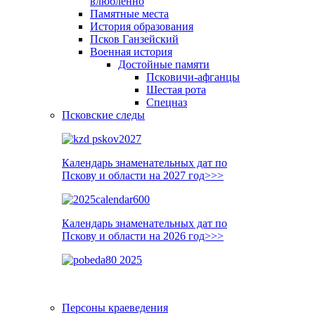
влюблённо
Памятные места
История образования
Псков Ганзейский
Военная история
Достойные памяти
Псковичи-афганцы
Шестая рота
Спецназ
Псковские следы
Календарь знаменательных дат по
Пскову и области на 2027 год>>>
Календарь знаменательных дат по
Пскову и области на 2026 год>>>
Персоны краеведения