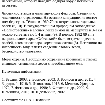
насекомыми, которых находит, обдирая кору с погибших
деревьев.
Численность вида и лимитирую­щие факторы. Сведе­ния о
численности от­рывочны. На осенних миграциях на восточ­
ном берегу оз. Тёплое в 1960-70 гг. встре­чались отдельные
особи (6, 10). В государственном природном заповеднике
«Полистовский» в еловых лесах зимой на маршрутах в 3-4 км
можно встре­тить по 1-4 птицы (9). В период 1982-89 гг. в
наци­ональном парке»Себежский» было встречено десять
особей, в том числе пара, кормившая слетка (8). Не­гативно на
численность вида влияет сведение еловых лесов,
беспокойство человеком.
Меры охраны. Необходимо сохранение корен­ных и старых
ельников, смешанных лесов с преоб­ладанием ели.
Источники информации:
1. Бардин, 2003; 2. Борисов, 2003; 3. Борисов и др., 2011; 4.
Зарудный, 1910; 5. Исполатов, 1917; 6. Мешков, Урядова,
1972; 7. Фетисов и др., 1998; 8. Фетисов и др., 2002; 9.
Шемякина, 2010; 10. Щеблыкина, 2002.
Составитель: О. А. Шемякина.