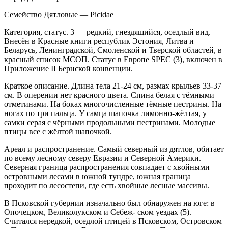
Семейство Дятловые — Picidae
Категория, статус. 3 — редкий, гнездящийся, оседлый вид.
Внесён в Красные книги республик Эстония, Литва и
Беларусь, Ленинградской, Смолен­ской и Тверской областей, в
красный список МСОП. Статус в Европе SPEC (3), включен в
Приложение II Бернской конвенции.
Краткое описание. Длина тела 21-24 см, раз­мах крыльев 33-37
см. В оперении нет красного цве­та. Спина белая с тёмными
отметинами. На боках многочисленные тёмные пестрины. На
ногах по три пальца. У самца шапочка лимонно-жёлтая, у
самки серая с чёрными продольными пестринами. Моло­дые
птицы все с жёлтой шапочкой.
Ареал и распространение. Самый северный из дятлов, обитает
по всему лесному северу Евразии и Северной Америки.
Северная граница распростране­ния совпадает с хвойными
островными лесами в юж­ной тундре, южная граница
проходит по лесостепи, где есть хвойные лесные массивы.
В Псковской губернии изначально был обнару­жен на юге: в
Опочецком, Великолукском и Себеж- ском уездах (5).
Считался нередкой, оседлой птицей в Псковском, Островском