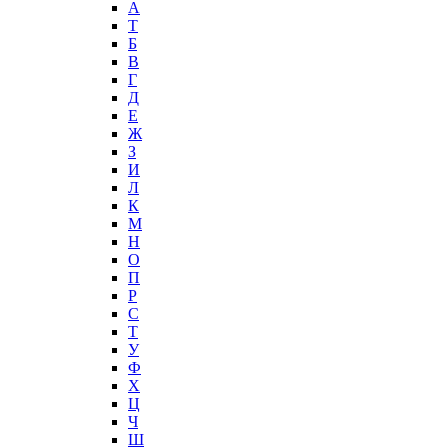
А
T
Б
В
Г
Д
Е
Ж
З
И
Л
К
М
Н
О
П
Р
С
Т
У
Ф
Х
Ц
Ч
Ш