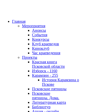
Главная
Мероприятия
Анонсы
События
Конкурсы
Клуб краеведов
Киноклуб
Час краеведения
Проекты
Красная книга
Псковской области
Изборск - 1160
Карамзин - 255
История Карамзина о
Пскове
Псковские пятницы
Псковские
пятницы. Дома.
Литературная карта
Библиотур
Архив - онлайн