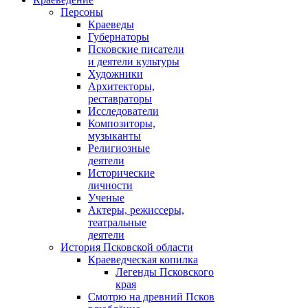
Персоны
Краеведы
Губернаторы
Псковские писатели
и деятели культуры
Художники
Архитекторы,
реставраторы
Исследователи
Композиторы,
музыканты
Религиозные
деятели
Исторические
личности
Ученые
Актеры, режиссеры,
театральные
деятели
История Псковской области
Краеведческая копилка
Легенды Псковского
края
Смотрю на древний Псков