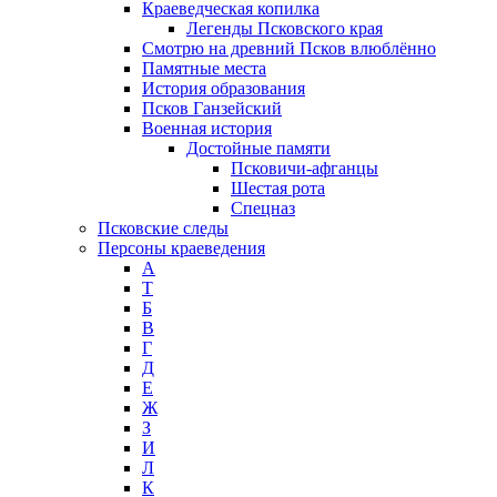
Краеведческая копилка
Легенды Псковского края
Смотрю на древний Псков влюблённо
Памятные места
История образования
Псков Ганзейский
Военная история
Достойные памяти
Псковичи-афганцы
Шестая рота
Спецназ
Псковские следы
Персоны краеведения
А
T
Б
В
Г
Д
Е
Ж
З
И
Л
К