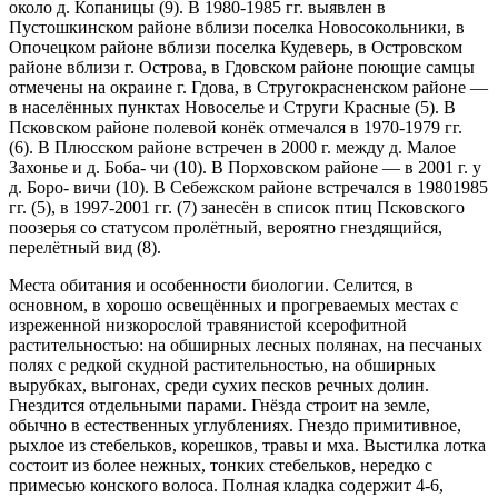
около д. Копаницы (9). В 1980-1985 гг. выявлен в
Пустошкинском районе вблизи поселка Новосокольники, в
Опочецком рай­оне вблизи поселка Кудеверь, в Островском
районе вблизи г. Острова, в Гдовском районе поющие самцы
отмечены на окраине г. Гдова, в Стругокрасненском районе —
в населённых пунктах Новоселье и Стру­ги Красные (5). В
Псковском районе полевой конёк отмечался в 1970-1979 гг.
(6). В Плюсском районе встречен в 2000 г. между д. Малое
Захонье и д. Боба- чи (10). В Порховском районе — в 2001 г. у
д. Боро- вичи (10). В Себежском районе встречался в 1980­1985
гг. (5), в 1997-2001 гг. (7) занесён в список птиц Псковского
поозерья со статусом пролётный, вероятно гнездящийся,
перелётный вид (8).
Места обитания и особенности биологии. Се­лится, в
основном, в хорошо освещённых и прогрева­емых местах с
изреженной низкорослой травянистой ксерофитной
растительностью: на обширных лесных полянах, на песчаных
полях с редкой скудной расти­тельностью, на обширных
вырубках, выгонах, среди сухих песков речных долин.
Гнездится отдельными парами. Гнёзда строит на земле,
обычно в естествен­ных углублениях. Гнездо примитивное,
рыхлое из стебельков, корешков, травы и мха. Выстилка лотка
состоит из более нежных, тонких стебельков, неред­ко с
примесью конского волоса. Полная кладка со­держит 4-6,