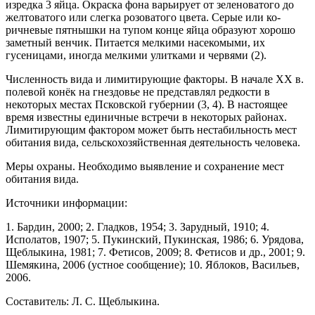
изредка 3 яйца. Окраска фона варьирует от зелено­ватого до
желтоватого или слегка розоватого цвета. Серые или ко­
ричневые пятнышки на тупом конце яйца образуют хорошо
заметный венчик. Питается мел­кими насекомыми, их
гусеницами, иногда мелкими улитками и червями (2).
Численность вида и лимитирующие факто­ры. В начале XX в.
полевой конёк на гнездовье не представлял редкости в
некоторых местах Псковской губернии (3, 4). В настоящее
время известны еди­ничные встречи в некоторых районах.
Лимитиру­ющим фактором может быть нестабильность мест
обитания вида, сельскохозяйственная деятельность человека.
Меры охраны. Необходимо выявление и со­хранение мест
обитания вида.
Источники информации:
1. Бардин, 2000; 2. Гладков, 1954; 3. Зарудный, 1910; 4.
Исполатов, 1907; 5. Пукинский, Пукинская, 1986; 6. Урядова,
Щеблыкина, 1981; 7. Фетисов, 2009; 8. Фети­сов и др., 2001; 9.
Шемякина, 2006 (устное сообщение); 10. Яблоков, Васильев,
2006.
Составитель: Л. С. Щеблыкина.