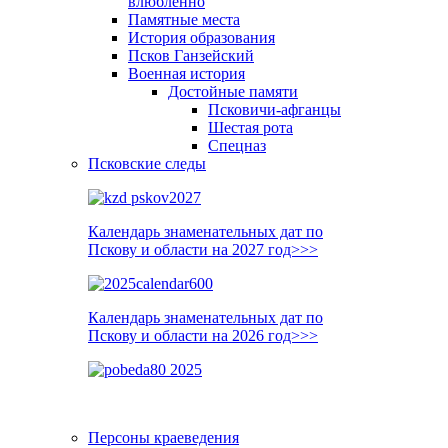
влюблённо
Памятные места
История образования
Псков Ганзейский
Военная история
Достойные памяти
Псковичи-афганцы
Шестая рота
Спецназ
Псковские следы
Календарь знаменательных дат по
Пскову и области на 2027 год>>>
Календарь знаменательных дат по
Пскову и области на 2026 год>>>
Персоны краеведения