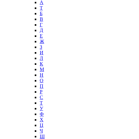
А
T
Б
В
Г
Д
Е
Ж
З
И
Л
К
М
Н
О
П
Р
С
Т
У
Ф
Х
Ц
Ч
Ш