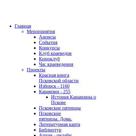
Главная
Мероприятия
Анонсы
События
Конкурсы
Клуб краеведов
Киноклуб
Час краеведения
Проекты
Красная книга
Псковской области
Изборск - 1160
Карамзин - 255
История Карамзина о
Пскове
Псковские пятницы
Псковские
пятницы. Дома.
Литературная карта
Библиотур
Архив - онлайн