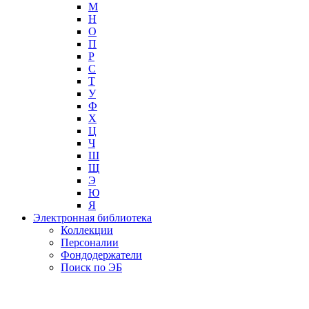
М
Н
О
П
Р
С
Т
У
Ф
Х
Ц
Ч
Ш
Щ
Э
Ю
Я
Электронная библиотека
Коллекции
Персоналии
Фондодержатели
Поиск по ЭБ