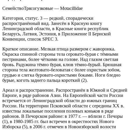
СемействоТрясогузковые — Motacillidae
Категория, статус. 3 — редкий, спорадически
распространённый вид. Занесён в Красную книгу
Ленинградской области, в Красные книги респу­блик
Беларусь, Латвия, Эстония, в Приложение II Бернской
Конвенции, список SPEC 3.
Краткое описание. Мелкая птица размером с жаворонка.
Окраска спинной стороны тела серова­то-бурая с тёмными
пестринами, более чёткими на голове. Над глазом светлая
бровь. Радужина тёмно бурая, клюв тёмно-бурый. Брюшная
сторона тела желтовато-беловатая с более охристым зобом,
грудью и слегка буровато-охристыми боками. Ноги бледно
бурые, коготь заднего пальца короткий (2).
Ареал и распространение. Распространён в Южной и Средней
Европе, в ряде районов Азии. На Европейской части России
встречается от Ле­нинградской области до южных границ
России. На территории Псковской области с середины ХХ в.
известны локальные поселения полевых коньков в ряде
районов. В Печорском районе: в 1977 г. — вблизи г. Печоры
(1), в 1980-1985 гг. был встречен в окрестностях Нового
Изборска (5), в 2006 г. отмечен в Новоизборской волости