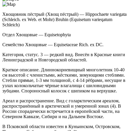
Хвощовник пёстрый (Хвощ пёстрый) — Hippochaete variegata
(Schleich. ex Web. et Mohr) Bruhin (Equisetum varieqatum
Schleich)
Отдел Хвощовые — Equisetophyta
Семейство Хвощовые — Equisetaceae Rich. ex DC.
Категория, статус. 3 — редкий вид. Внесён в Красные книги
Ленинградской и Нов­городской областей.
Краткое описание. Длиннокорневищный мно­голетник 10-40
см высотой с членистыми, жёсткими, зимующими стеблями.
Стебли прямые, 1-3 мм тол­щиной, с 4-14 рёбрами, несущие в
узлах колоколь­чатые чёрные влагалища с шиловидными
зубцами. Спороносный колосок с шипиком на верхушке.
Ареал и распространение. Вид с голарктиче­ским ареалом,
распространённый в арктической и умеренной зонах (4). В
России спорадически встре­чается в европейской части, на
Северном Кавказе, Сибири и на Дальнем Востоке.
В Псковской области известен в Куньинском, Островском,