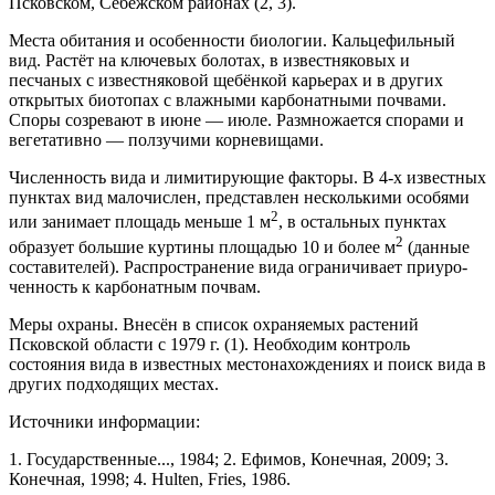
Псковском, Себежском районах (2, 3).
Места обитания и особенности биологии. Кальцефильный
вид. Растёт на ключевых болотах, в известняковых и
песчаных с известняковой щебёнкой карьерах и в других
открытых биотопах с влажными карбонатными почвами.
Споры созревают в июне — июле. Размножается спорами и
вегетативно — ползу­чими корневищами.
Численность вида и лимитирующие факто­ры. В 4-х известных
пунктах вид малочислен, пред­ставлен несколькими особями
2
или занимает площадь меньше 1 м
, в остальных пунктах
2
образует большие куртины площадью 10 и более м
(данные
состави­телей). Распространение вида ограничивает приуро­
ченность к карбонатным почвам.
Меры охраны. Внесён в список охраняемых растений
Псковской области с 1979 г. (1). Необходим контроль
состояния вида в известных местонахожде­ниях и поиск вида в
других подходящих местах.
Источники информации:
1. Государственные..., 1984; 2. Ефимов, Конечная, 2009; 3.
Конечная, 1998; 4. Hulten, Fries, 1986.