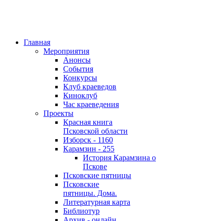
Главная
Мероприятия
Анонсы
События
Конкурсы
Клуб краеведов
Киноклуб
Час краеведения
Проекты
Красная книга
Псковской области
Изборск - 1160
Карамзин - 255
История Карамзина о
Пскове
Псковские пятницы
Псковские
пятницы. Дома.
Литературная карта
Библиотур
Архив - онлайн