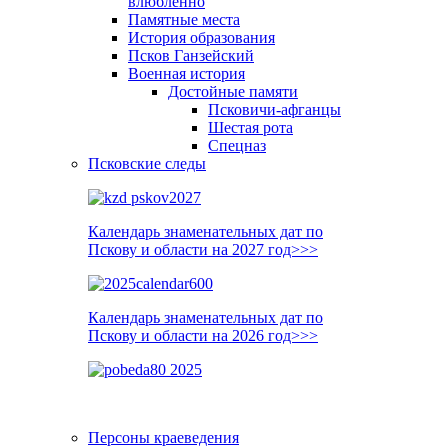
влюблённо
Памятные места
История образования
Псков Ганзейский
Военная история
Достойные памяти
Псковичи-афганцы
Шестая рота
Спецназ
Псковские следы
Календарь знаменательных дат по
Пскову и области на 2027 год>>>
Календарь знаменательных дат по
Пскову и области на 2026 год>>>
Персоны краеведения