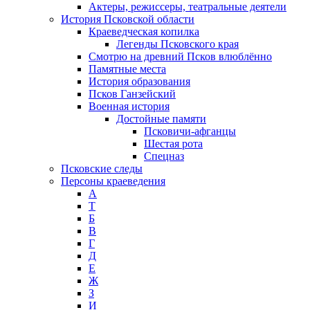
Актеры, режиссеры, театральные деятели
История Псковской области
Краеведческая копилка
Легенды Псковского края
Смотрю на древний Псков влюблённо
Памятные места
История образования
Псков Ганзейский
Военная история
Достойные памяти
Псковичи-афганцы
Шестая рота
Спецназ
Псковские следы
Персоны краеведения
А
T
Б
В
Г
Д
Е
Ж
З
И