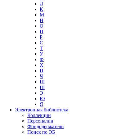
Л
К
М
Н
О
П
Р
С
Т
У
Ф
Х
Ц
Ч
Ш
Щ
Э
Ю
Я
Электронная библиотека
Коллекции
Персоналии
Фондодержатели
Поиск по ЭБ