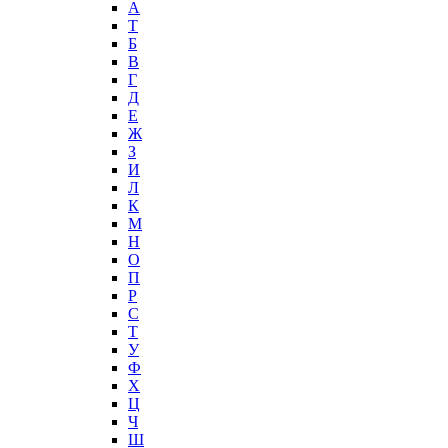
А
T
Б
В
Г
Д
Е
Ж
З
И
Л
К
М
Н
О
П
Р
С
Т
У
Ф
Х
Ц
Ч
Ш