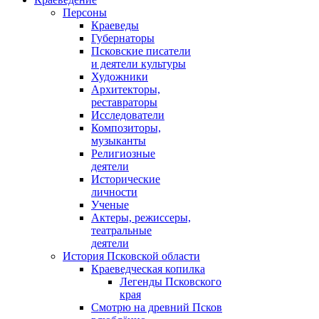
Персоны
Краеведы
Губернаторы
Псковские писатели
и деятели культуры
Художники
Архитекторы,
реставраторы
Исследователи
Композиторы,
музыканты
Религиозные
деятели
Исторические
личности
Ученые
Актеры, режиссеры,
театральные
деятели
История Псковской области
Краеведческая копилка
Легенды Псковского
края
Смотрю на древний Псков