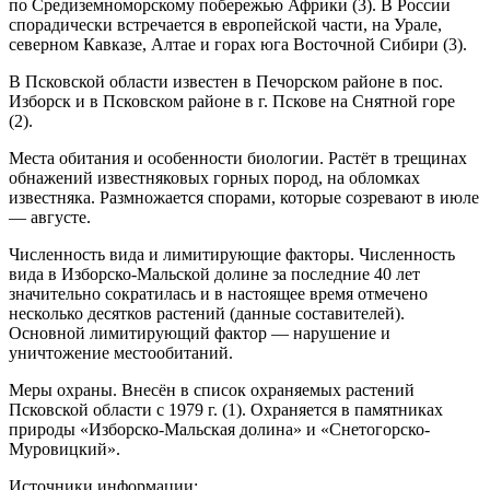
по Средиземноморскому побере­жью Африки (3). В России
спорадически встречает­ся в европейской части, на Урале,
северном Кавказе, Алтае и горах юга Восточной Сибири (3).
В Псковской области известен в Печорском рай­оне в пос.
Изборск и в Псковском районе в г. Пскове на Снятной горе
(2).
Места обитания и особенности биологии. Ра­стёт в трещинах
обнажений известняковых горных пород, на обломках
известняка. Размножается спора­ми, которые созревают в июле
— августе.
Численность вида и лимитирующие факто­ры. Численность
вида в Изборско-Мальской долине за последние 40 лет
значительно сократилась и в на­стоящее время отмечено
несколько десятков растений (данные составителей).
Основной лимитирующий фактор — нарушение и
уничтожение местообитаний.
Меры охраны. Внесён в список охраняемых растений
Псковской области с 1979 г. (1). Охраняется в памятниках
природы «Изборско-Мальская долина» и «Снетогорско-
Муровицкий».
Источники информации: