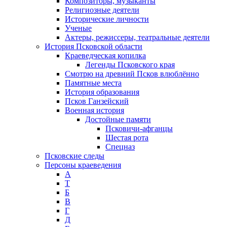
Композиторы, музыканты
Религиозные деятели
Исторические личности
Ученые
Актеры, режиссеры, театральные деятели
История Псковской области
Краеведческая копилка
Легенды Псковского края
Смотрю на древний Псков влюблённо
Памятные места
История образования
Псков Ганзейский
Военная история
Достойные памяти
Псковичи-афганцы
Шестая рота
Спецназ
Псковские следы
Персоны краеведения
А
T
Б
В
Г
Д