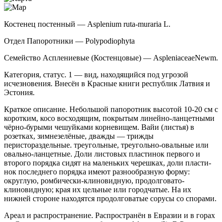
Костенец постенный — Asplenium ruta-muraria L.
Отдел Папоротники — Polypodiophyta
Семейство Асплениевые (Костенцовые) — AspleniaceaeNewm.
Категория, статус. 1 — вид, находящийся под угрозой
исчезновения. Внесён в Красные книги республик Латвия и
Эстония.
Краткое описание. Небольшой папоротник высотой 10-20 см с
коротким, косо восходящим, по­крытым линейно-ланцетными
чёрно-бурыми чешуй­ками корневищем. Вайи (листья) в
розетках, зим­незелёные, дважды — трижды
перистораздельные. треугольные, треугольно-овальные или
овально-лан­цетные. Доли листовых пластинок первого и
второго порядка сидят на маленьких черешках, доли пласти­
нок последнего порядка имеют разнообразную фор­му:
округлую, ромбически-клиновидную, продолго­вато-
клиновидную; края их цельные или городчатые. На их
нижней стороне находятся продолговатые со­русы со спорами.
Ареал и распространение. Распространён в Евразии и в горах