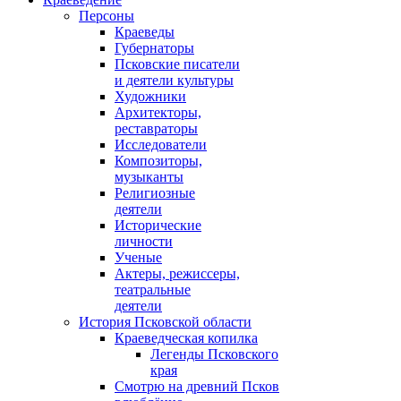
Персоны
Краеведы
Губернаторы
Псковские писатели
и деятели культуры
Художники
Архитекторы,
реставраторы
Исследователи
Композиторы,
музыканты
Религиозные
деятели
Исторические
личности
Ученые
Актеры, режиссеры,
театральные
деятели
История Псковской области
Краеведческая копилка
Легенды Псковского
края
Смотрю на древний Псков