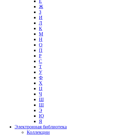
Е
Ж
З
И
Л
К
М
Н
О
П
Р
С
Т
У
Ф
Х
Ц
Ч
Ш
Щ
Э
Ю
Я
Электронная библиотека
Коллекции