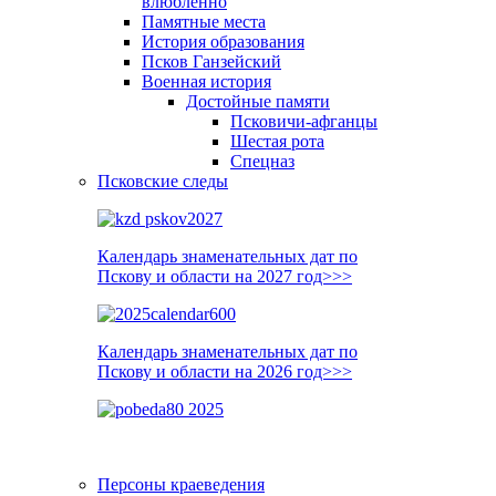
влюблённо
Памятные места
История образования
Псков Ганзейский
Военная история
Достойные памяти
Псковичи-афганцы
Шестая рота
Спецназ
Псковские следы
Календарь знаменательных дат по
Пскову и области на 2027 год>>>
Календарь знаменательных дат по
Пскову и области на 2026 год>>>
Персоны краеведения