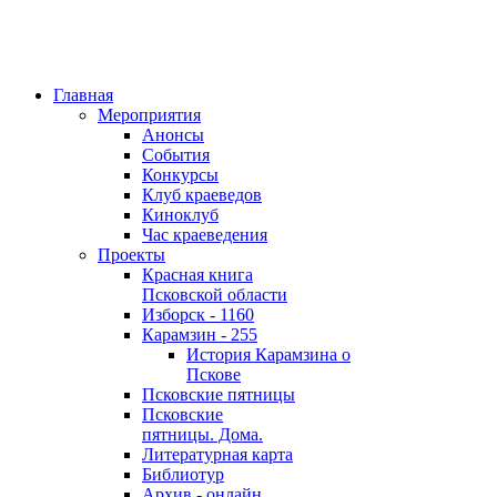
Главная
Мероприятия
Анонсы
События
Конкурсы
Клуб краеведов
Киноклуб
Час краеведения
Проекты
Красная книга
Псковской области
Изборск - 1160
Карамзин - 255
История Карамзина о
Пскове
Псковские пятницы
Псковские
пятницы. Дома.
Литературная карта
Библиотур
Архив - онлайн