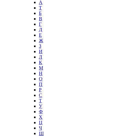
А
T
Б
В
Г
Д
Е
Ж
З
И
Л
К
М
Н
О
П
Р
С
Т
У
Ф
Х
Ц
Ч
Ш