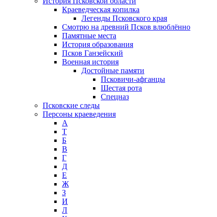
История Псковской области
Краеведческая копилка
Легенды Псковского края
Смотрю на древний Псков влюблённо
Памятные места
История образования
Псков Ганзейский
Военная история
Достойные памяти
Псковичи-афганцы
Шестая рота
Спецназ
Псковские следы
Персоны краеведения
А
T
Б
В
Г
Д
Е
Ж
З
И
Л