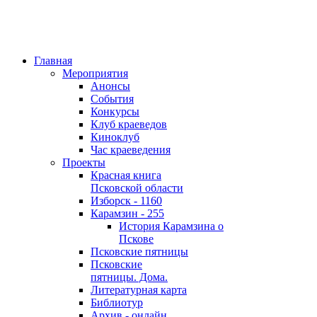
Главная
Мероприятия
Анонсы
События
Конкурсы
Клуб краеведов
Киноклуб
Час краеведения
Проекты
Красная книга
Псковской области
Изборск - 1160
Карамзин - 255
История Карамзина о
Пскове
Псковские пятницы
Псковские
пятницы. Дома.
Литературная карта
Библиотур
Архив - онлайн