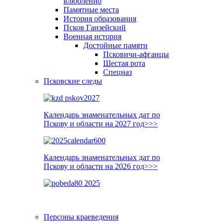
влюблённо
Памятные места
История образования
Псков Ганзейский
Военная история
Достойные памяти
Псковичи-афганцы
Шестая рота
Спецназ
Псковские следы
Календарь знаменательных дат по
Пскову и области на 2027 год>>>
Календарь знаменательных дат по
Пскову и области на 2026 год>>>
Персоны краеведения