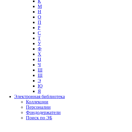
К
М
Н
О
П
Р
С
Т
У
Ф
Х
Ц
Ч
Ш
Щ
Э
Ю
Я
Электронная библиотека
Коллекции
Персоналии
Фондодержатели
Поиск по ЭБ