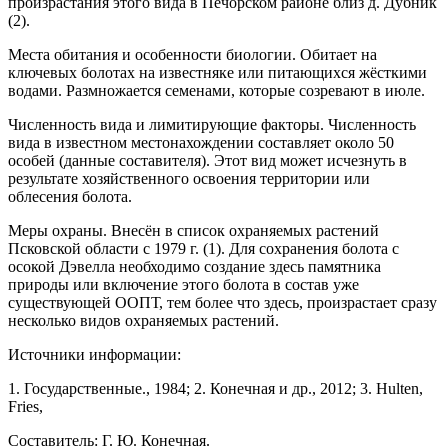
произрастания этого вида в Печорском районе близ д. Дубник
(2).
Места обитания и особенности биологии. Обитает на
ключевых болотах на известняке или пи­тающихся жёсткими
водами. Размножается семена­ми, которые созревают в июле.
Численность вида и лимитирующие факто­ры. Численность
вида в известном местонахождении составляет около 50
особей (данные составителя). Этот вид может исчезнуть в
результате хозяйствен­ного освоения территории или
облесения болота.
Меры охраны. Внесён в список охраняемых растений
Псковской области с 1979 г. (1). Для сохра­нения болота с
осокой Дэвелла необходимо создание здесь памятника
природы или включение этого боло­та в состав уже
существующей ООПТ, тем более что здесь, произрастает сразу
несколько видов охраняе­мых растений.
Источники информации:
1. Государственные., 1984; 2. Конечная и др., 2012; 3. Hulten,
Fries,
Составитель: Г. Ю. Конечная.