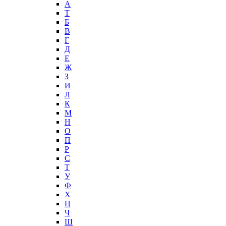
А
T
Б
В
Г
Д
Е
Ж
З
И
Л
К
М
Н
О
П
Р
С
Т
У
Ф
Х
Ц
Ч
Ш