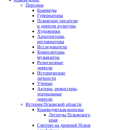
Персоны
Краеведы
Губернаторы
Псковские писатели
и деятели культуры
Художники
Архитекторы,
реставраторы
Исследователи
Композиторы,
музыканты
Религиозные
деятели
Исторические
личности
Ученые
Актеры, режиссеры,
театральные
деятели
История Псковской области
Краеведческая копилка
Легенды Псковского
края
Смотрю на древний Псков