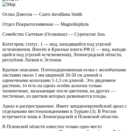
Осока Дэвелла — Carex davalliana Smith
Отдел Покрытосемянные — Magnoliophyta
Семейство Сытевые (Осоковые) — Cyperaceae Juss.
Категория, статус. 1 — вид, находящийся под угрозой
исчезновения. Внесён в Красные книги РФ (1 — вид, находя­
щийся под угрозой исчезновения), Ленинградской области,
республик Латвия и Эстония.
Краткое описание. Плотнодерновинная осо­ка с желобчатыми
листьями около 1 мм шириной 20-50 см длиной и
одиночными колосками 1-1,5 см длиной. Это двудомное
растение, то есть на одних особях колоски только
тычиночные, засыхающие по­сле цветения, на других —
пестичные, из цветков ко­торых развиваются плоды.
Ареал и распространение. Имеет западноевро­пейский ареал с
отдельными местонахождениями в Турции (3). В России
встречается лишь в Ленинград­ской и Псковской областях.
В Псковской области известно только одно ме­сто