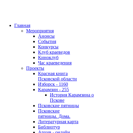
Главная
Мероприятия
Анонсы
События
Конкурсы
Клуб краеведов
Киноклуб
Час краеведения
Проекты
Красная книга
Псковской области
Изборск - 1160
Карамзин - 255
История Карамзина о
Пскове
Псковские пятницы
Псковские
пятницы. Дома.
Литературная карта
Библиотур
Архив - онлайн