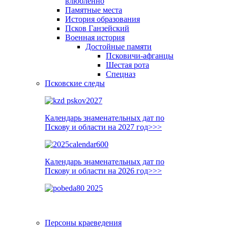
влюблённо
Памятные места
История образования
Псков Ганзейский
Военная история
Достойные памяти
Псковичи-афганцы
Шестая рота
Спецназ
Псковские следы
Календарь знаменательных дат по
Пскову и области на 2027 год>>>
Календарь знаменательных дат по
Пскову и области на 2026 год>>>
Персоны краеведения