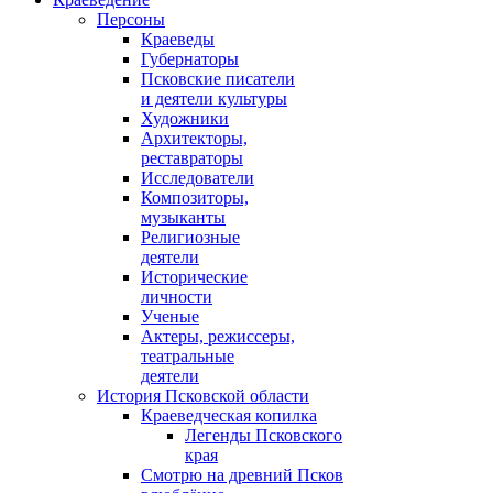
Персоны
Краеведы
Губернаторы
Псковские писатели
и деятели культуры
Художники
Архитекторы,
реставраторы
Исследователи
Композиторы,
музыканты
Религиозные
деятели
Исторические
личности
Ученые
Актеры, режиссеры,
театральные
деятели
История Псковской области
Краеведческая копилка
Легенды Псковского
края
Смотрю на древний Псков