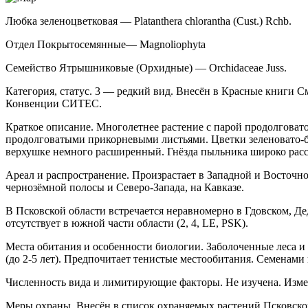
Любка зеленоцветковая — Platanthera chlorantha (Cust.) Rchb.
Отдел Покрытосемянные— Magnoliophyta
Семейство Ятрышниковые (Орхидные) — Orchidaceae Juss.
Категория, статус. 3 — редкий вид. Внесён в Красные книги См
Конвенции СИТЕС.
Краткое описание. Многолетнее растение с парой продолговат
продолговатыми прикорневыми листьями. Цветки зеленовато-белы
верхушке немного рас­ширенный. Гнёзда пыльника широко расс
Ареал и распространение. Произрастает в За­падной и Восточно
чернозёмной полосы и Северо-Запада, на Кавказе.
В Псковской области встречается неравномерно в Гдовском, Д
отсутствует в южной части области (2, 4, LE, PSK).
Места обитания и особенности биологии. Заболоченные леса и
(до 2-5 лет). Предпочитает тенистые местообитания. Семенами 
Численность вида и лимитирующие факто­ры. Не изучена. Изме
Меры охраны. Внесён в список охраняемых растений Псковской 