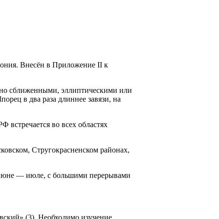
тония. Внесён в Приложение II к
ивно сближенными, эллиптическими или
орец в два раза длиннее завязи, на
РФ встречается во всех областях
сковском, Стругокрасненском районах,
в июне — июле, с большими перерывами
ский» (3). Необходи­мо изучение