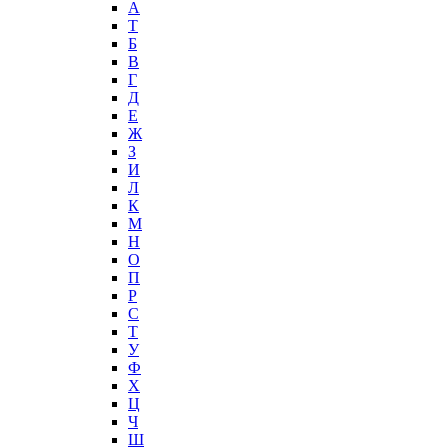
А
T
Б
В
Г
Д
Е
Ж
З
И
Л
К
М
Н
О
П
Р
С
Т
У
Ф
Х
Ц
Ч
Ш