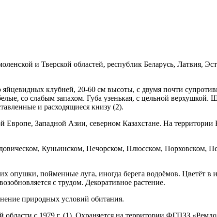
оленской и Твер­ской областей, республик Беларусь, Латвия, Эс
о яйцевидных клубней, 20-60 см высоты, с двумя почти супрот
е, со слабым запа­хом. Губа узенькая, с цельной верхушкой. Шп
тавленные и расходящиеся книзу (2).
й Европе, Западной Азии, север­ном Казахстане. На территории 
едовическом, Куньинском, Печорском, Плюсском, Порховском, П
 их опушки, пойменные луга, иногда берега водоёмов. Цветёт 
возобновляется с трудом. Декоративное растение.
нение природных условий оби­тания.
области с 1979 г. (1). Охраняется на территории ФГПЗЗ «Ремдов