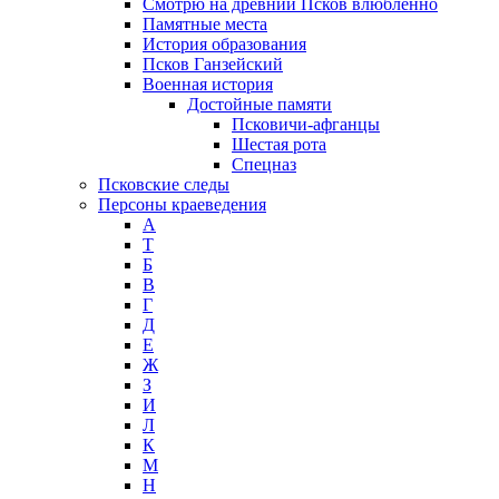
Смотрю на древний Псков влюблённо
Памятные места
История образования
Псков Ганзейский
Военная история
Достойные памяти
Псковичи-афганцы
Шестая рота
Спецназ
Псковские следы
Персоны краеведения
А
T
Б
В
Г
Д
Е
Ж
З
И
Л
К
М
Н