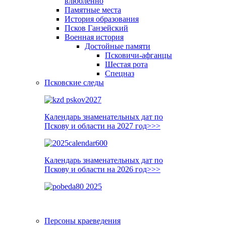
влюблённо
Памятные места
История образования
Псков Ганзейский
Военная история
Достойные памяти
Псковичи-афганцы
Шестая рота
Спецназ
Псковские следы
Календарь знаменательных дат по
Пскову и области на 2027 год>>>
Календарь знаменательных дат по
Пскову и области на 2026 год>>>
Персоны краеведения