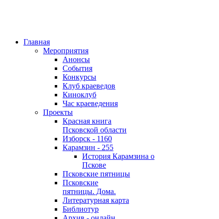
Главная
Мероприятия
Анонсы
События
Конкурсы
Клуб краеведов
Киноклуб
Час краеведения
Проекты
Красная книга
Псковской области
Изборск - 1160
Карамзин - 255
История Карамзина о
Пскове
Псковские пятницы
Псковские
пятницы. Дома.
Литературная карта
Библиотур
Архив - онлайн