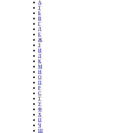
А
T
Б
В
Г
Д
Е
Ж
З
И
Л
К
М
Н
О
П
Р
С
Т
У
Ф
Х
Ц
Ч
Ш