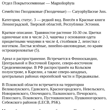
Отдел Покрытосемянные — Magnoliophyta
Семейство Гвоздиковые (Гвоздичные) — Caryophyllaceae Juss.
Категория, статус. 3 — редкий вид. Внесён в Красные книги
Ленинградской, Твер­ской областей, Республики Эстония.
Краткое описание. Травянистое растение 10-30 см. Цветки
одиночные или в числе 2-3, ча­шечка у основания одета
прицветными чешуями в числе 4, столбиков 2, лепестки с
ноготком. Листья зелёные, линейно-шиловидные, по краям
остро­шероховатые (5).
Ареал и распространение. Встречается в Фенноскандии,
Центральной и Восточной Европе, севе­ро-восточном
Средиземноморье. В РФ распростра­нён на Кольском
полуострове, в Карелии, а также северо-западных,
центральных районах европейской части и Предкавказье.
В Псковской области встречается на террито­рии
Великолукского, Гдовского, Красногородского, Невельского,
Новоржевского, Опочецкого, Палкинского, Печорского,
Плюсского, Псковского, Пустошкинского, Пушкиногорского,
Себежского районов (LECB, PSK).