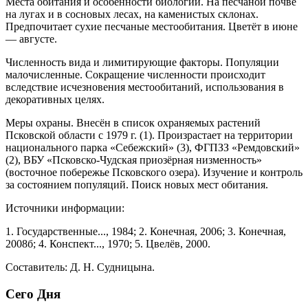
Места обитания и особенности биологии. На песчаной почве
на лугах и в сосновых лесах, на ка­менистых склонах.
Предпочитает сухие песчаные местообитания. Цветёт в июне
— августе.
Численность вида и лимитирующие факто­ры. Популяции
малочисленные. Сокращение чис­ленности происходит
вследствие исчезновения ме­стообитаний, использования в
декоративных целях.
Меры охраны. Внесён в список охраняемых растений
Псковской области с 1979 г. (1). Произрас­тает на территории
национального парка «Себеж­ский» (3), ФГПЗЗ «Ремдовский»
(2), ВБУ «Псков­ско-Чудская приозёрная низменность»
(восточное побережье Псковского озера). Изучение и контроль
за состоянием популяций. Поиск новых мест обита­ния.
Источники информации:
1. Государственные..., 1984; 2. Конечная, 2006; 3. Ко­нечная,
2008б; 4. Конспект..., 1970; 5. Цвелёв, 2000.
Составитель: Д. Н. Судницына.
Сего Дня