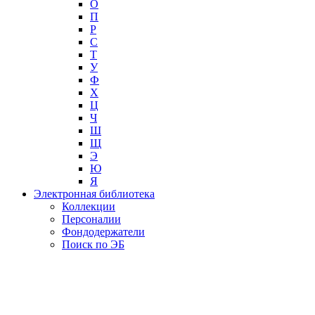
О
П
Р
С
Т
У
Ф
Х
Ц
Ч
Ш
Щ
Э
Ю
Я
Электронная библиотека
Коллекции
Персоналии
Фондодержатели
Поиск по ЭБ