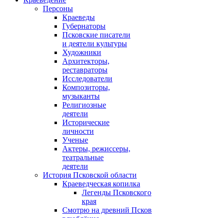
Персоны
Краеведы
Губернаторы
Псковские писатели
и деятели культуры
Художники
Архитекторы,
реставраторы
Исследователи
Композиторы,
музыканты
Религиозные
деятели
Исторические
личности
Ученые
Актеры, режиссеры,
театральные
деятели
История Псковской области
Краеведческая копилка
Легенды Псковского
края
Смотрю на древний Псков