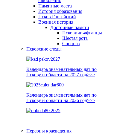
влюблённо
Памятные места
История образования
Псков Ганзейский
Военная история
Достойные памяти
Псковичи-афганцы
Шестая рота
Спецназ
Псковские следы
Календарь знаменательных дат по
Пскову и области на 2027 год>>>
Календарь знаменательных дат по
Пскову и области на 2026 год>>>
Персоны краеведения