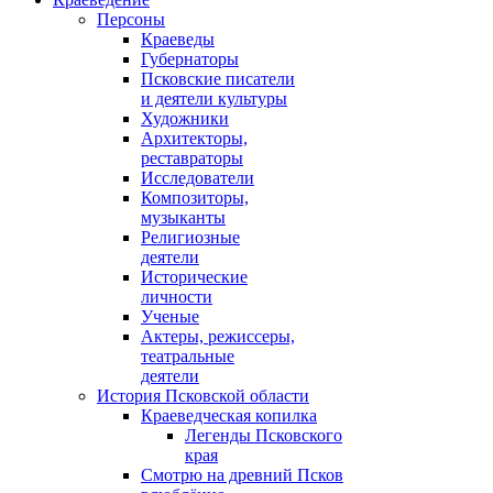
Персоны
Краеведы
Губернаторы
Псковские писатели
и деятели культуры
Художники
Архитекторы,
реставраторы
Исследователи
Композиторы,
музыканты
Религиозные
деятели
Исторические
личности
Ученые
Актеры, режиссеры,
театральные
деятели
История Псковской области
Краеведческая копилка
Легенды Псковского
края
Смотрю на древний Псков