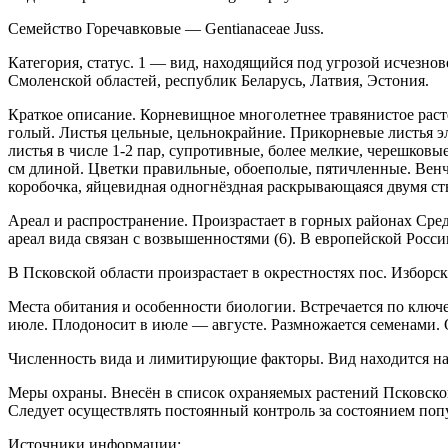
Семейство Горечавковые — Gentianaceae Juss.
Категория, статус. 1 — вид, находящийся под угрозой исчезно
Смоленской областей, республик Беларусь, Латвия, Эстония.
Краткое описание. Корневищное многолетнее травянистое расте
голый. Листья цельные, цельнокрай­ние. Прикорневые листья эл
листья в числе 1-2 пар, супротивные, более мелкие, черешковы
см дли­ной. Цветки правильные, обоеполые, пятичленные. Венч
коробочка, яйцевидная одногнёздная рас­крывающаяся двумя ств
Ареал и распространение. Произрастает в гор­ных районах Сре
ареал вида связан с возвышенностями (6). В европейской Росс
В Псковской области произрастает в окрестно­стях пос. Изборск
Места обитания и особенности биологии. Встречается по ключ
июле. Плодоносит в июле — авгу­сте. Размножается семенами.
Численность вида и лимитирующие факторы. Вид находится на 
Меры охраны. Внесён в список охраняемых растений Псковской 
Следует осуществлять постоянный контроль за состоянием поп
Источники информации: