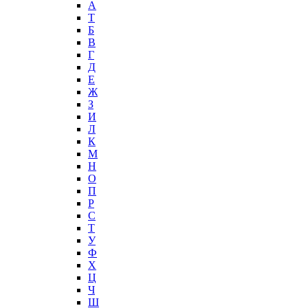
А
T
Б
В
Г
Д
Е
Ж
З
И
Л
К
М
Н
О
П
Р
С
Т
У
Ф
Х
Ц
Ч
Ш