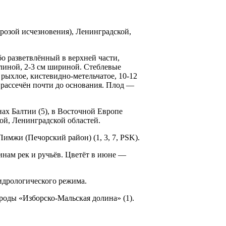
грозой исчезновения), Ленинградской,
бо разветвлённый в верхней части,
длиной, 2-3 см шириной. Стеблевые
 рыхлое, кистевидно-метельчатое, 10-12
 рассечён почти до основания. Плод —
ах Балтии (5), в Восточ­ной Европе
кой, Ленинградской областей.
Пимжи (Печорский район) (1, 3, 7, PSK).
инам рек и ручьёв. Цветёт в июне —
идрологического режима.
роды «Изборско-Мальская долина» (1).