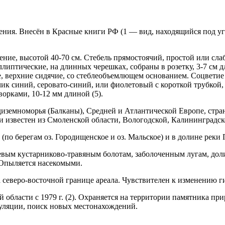
вения. Внесён в Красные книги РФ (1 — вид, находя­щийся под у
ние, высотой 40-70 см. Стебель прямостоячий, простой или сла
липтические, на длин­ных черешках, собраны в розетку, 3-7 см 
е, верхние сидячие, со стеблеобъемлющем основанием. Соцве­тие
ик синий, серовато-синий, или фиолетовый с короткой трубкой,
орками, 10-12 мм длиной (5).
диземноморья (Балканы), Средней и Атлантической Европе, стран
ии известен из Смоленской обла­сти, Вологодской, Калининградс
 (по берегам оз. Городищенское и оз. Мальское) и в долине реки 
евым кустарниково-травяным болотам, заболоченным лугам, дол
 Опыляется насекомыми.
северо-восточной границе ареала. Чувствителен к изменению г
области с 1979 г. (2). Охраняется на территории памятника при
уляции, поиск новых ме­стонахождений.