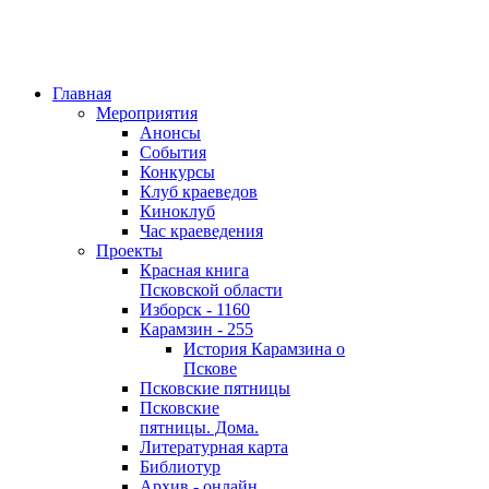
Главная
Мероприятия
Анонсы
События
Конкурсы
Клуб краеведов
Киноклуб
Час краеведения
Проекты
Красная книга
Псковской области
Изборск - 1160
Карамзин - 255
История Карамзина о
Пскове
Псковские пятницы
Псковские
пятницы. Дома.
Литературная карта
Библиотур
Архив - онлайн