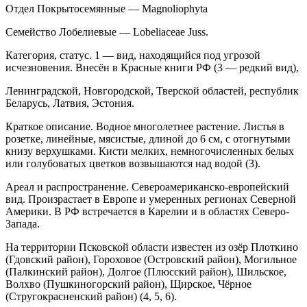
Отдел Покрытосемянные — Magnoliophyta
Семейство Лобелиевые — Lobeliaceae Juss.
Категория, статус. 1 — вид, находящийся под угрозой
исчезновения. Внесён в Красные книги РФ (3 — редкий вид),
Ленинградской, Новгородской, Тверской областей, республик
Беларусь, Латвия, Эстония.
Краткое описание. Водное многолетнее рас­тение. Листья в
розетке, линейные, мясистые, дли­ной до 6 см, с отогнутыми
книзу верхушками. Кисти мелких, немногочисленных белых
или голубоватых цветков возвышаются над водой (3).
Ареал и распространение. Североамерикан­ско-европейский
вид. Произрастает в Европе и уме­ренных регионах Северной
Америки. В РФ встреча­ется в Карелии и в областях Северо-
Запада.
На территории Псковской области известен из озёр Плоткино
(Гдовский район), Гороховое (Остров­ский район), Могильное
(Палкинский район), Долгое (Плюсский район), Шильское,
Волхво (Пушкиногорский район), Щирское, Чёрное
(Стругокрасненский район) (4, 5, 6).