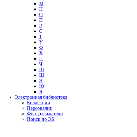
М
Н
О
П
Р
С
Т
У
Ф
Х
Ц
Ч
Ш
Щ
Э
Ю
Я
Электронная библиотека
Коллекции
Персоналии
Фондодержатели
Поиск по ЭБ