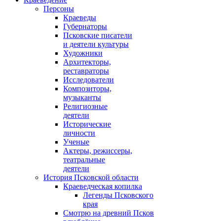
Персоны
Краеведы
Губернаторы
Псковские писатели
и деятели культуры
Художники
Архитекторы,
реставраторы
Исследователи
Композиторы,
музыканты
Религиозные
деятели
Исторические
личности
Ученые
Актеры, режиссеры,
театральные
деятели
История Псковской области
Краеведческая копилка
Легенды Псковского
края
Смотрю на древний Псков