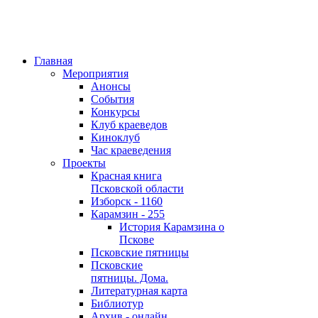
Главная
Мероприятия
Анонсы
События
Конкурсы
Клуб краеведов
Киноклуб
Час краеведения
Проекты
Красная книга
Псковской области
Изборск - 1160
Карамзин - 255
История Карамзина о
Пскове
Псковские пятницы
Псковские
пятницы. Дома.
Литературная карта
Библиотур
Архив - онлайн