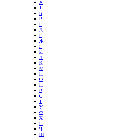
А
T
Б
В
Г
Д
Е
Ж
З
И
Л
К
М
Н
О
П
Р
С
Т
У
Ф
Х
Ц
Ч
Ш