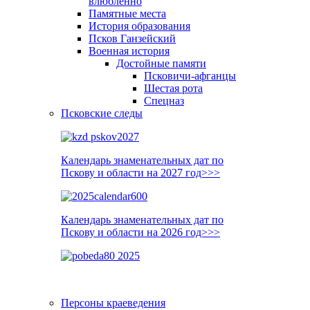
влюблённо
Памятные места
История образования
Псков Ганзейский
Военная история
Достойные памяти
Псковичи-афганцы
Шестая рота
Спецназ
Псковские следы
Календарь знаменательных дат по
Пскову и области на 2027 год>>>
Календарь знаменательных дат по
Пскову и области на 2026 год>>>
Персоны краеведения