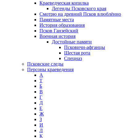
Краеведческая копилка
Легенды Псковского края
Смотрю на древний Псков влюблённо
Памятные места
История образования
Псков Ганзейский
Военная история
Достойные памяти
Псковичи-афганцы
Шестая рота
Спецназ
Псковские следы
Персоны краеведения
А
T
Б
В
Г
Д
Е
Ж
З
И
Л
К