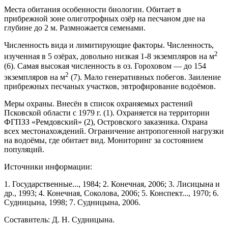
Места обитания особенности биологии. Оби­тает в
прибрежной зоне олиготрофных озёр на песча­ном дне на
глубине до 2 м. Размножается семенами.
Численность вида и лимитирующие факто­ры. Численность,
2
изученная в 5 озёрах, довольно низкая 1-8 экземпляров на м
(6). Самая высокая чис­ленность в оз. Гороховом — до 154
2
экземпляров на м
(7). Мало генеративных побегов. Заиление
при­брежных песчаных участков, эвтрофирование водо­ёмов.
Меры охраны. Внесён в список охраняемых растений
Псковской области с 1979 г. (1). Охраняется на территории
ФГПЗЗ «Ремдовский» (2), Островско­го заказника. Охрана
всех местонахождений. Ограни­чение антропогенной нагрузки
на водоёмы, где оби­тает вид. Мониторинг за состоянием
популяций.
Источники информации:
1. Государственные..., 1984; 2. Конечная, 2006; 3. Ли­сицына и
др., 1993; 4. Конечная, Соколова, 2006; 5. Кон­спект..., 1970; 6.
Судницына, 1998; 7. Судницына, 2006.
Составитель: Д. Н. Судницына.