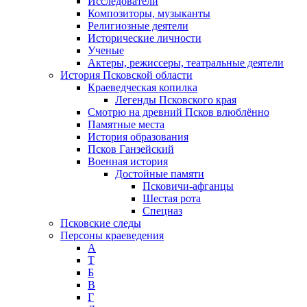
Исследователи
Композиторы, музыканты
Религиозные деятели
Исторические личности
Ученые
Актеры, режиссеры, театральные деятели
История Псковской области
Краеведческая копилка
Легенды Псковского края
Смотрю на древний Псков влюблённо
Памятные места
История образования
Псков Ганзейский
Военная история
Достойные памяти
Псковичи-афганцы
Шестая рота
Спецназ
Псковские следы
Персоны краеведения
А
T
Б
В
Г