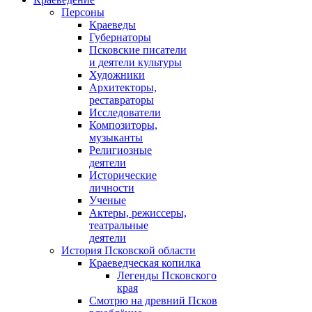
Персоны
Краеведы
Губернаторы
Псковские писатели
и деятели культуры
Художники
Архитекторы,
реставраторы
Исследователи
Композиторы,
музыканты
Религиозные
деятели
Исторические
личности
Ученые
Актеры, режиссеры,
театральные
деятели
История Псковской области
Краеведческая копилка
Легенды Псковского
края
Смотрю на древний Псков