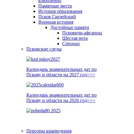
влюблённо
Памятные места
История образования
Псков Ганзейский
Военная история
Достойные памяти
Псковичи-афганцы
Шестая рота
Спецназ
Псковские следы
Календарь знаменательных дат по
Пскову и области на 2027 год>>>
Календарь знаменательных дат по
Пскову и области на 2026 год>>>
Персоны краеведения