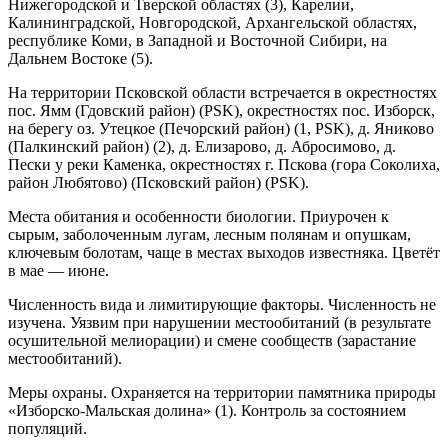
Нижегородской и Тверской обла­стях (3), Карелии,
Калининградской, Новгородской, Архангельской областях,
республике Коми, в Запад­ной и Восточной Сибири, на
Дальнем Востоке (5).
На территории Псковской области встречается в окрестностях
пос. Ямм (Гдовский район) (PSK), окрестностях пос. Изборск,
на берегу оз. Утецкое (Печорский район) (1, PSK), д. Яниково
(Палкинский район) (2), д. Елизарово, д. Абросимово, д.
Пески у реки Каменка, окрестностях г. Пскова (гора Соколи­ха,
район Любятово) (Псковский район) (PSK).
Места обитания и особенности биологии. Приурочен к
сырым, заболоченным лугам, лесным полянам и опушкам,
ключевым болотам, чаще в ме­стах выходов известняка. Цветёт
в мае — июне.
Численность вида и лимитирующие факто­ры. Численность не
изучена. Уязвим при нарушении местообитаний (в результате
осушительной мелиора­ции) и смене сообществ (зарастание
местообитаний).
Меры охраны. Охраняется на территории па­мятника природы
«Изборско-Мальская долина» (1). Контроль за состоянием
популяций.