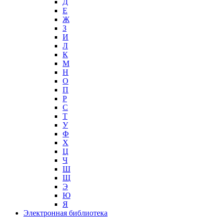
Д
Е
Ж
З
И
Л
К
М
Н
О
П
Р
С
Т
У
Ф
Х
Ц
Ч
Ш
Щ
Э
Ю
Я
Электронная библиотека