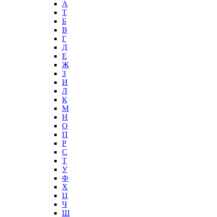
А
T
Б
В
Г
Д
Е
Ж
З
И
Л
К
М
Н
О
П
Р
С
Т
У
Ф
Х
Ц
Ч
Ш