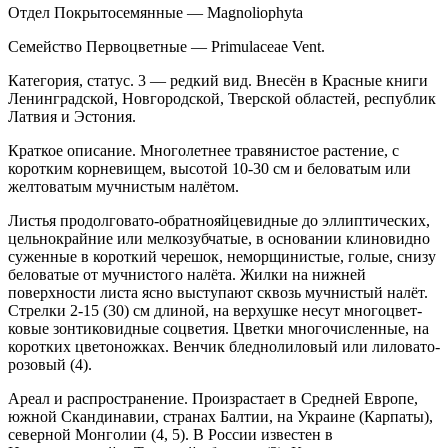
Отдел Покрытосемянные — Magnoliophyta
Семейство Первоцветные — Primulaceae Vent.
Категория, статус. 3 — редкий вид. Внесён в Красные книги
Ленинградской, Нов­городской, Тверской областей, республик
Латвия и Эстония.
Краткое описание. Многолетнее травянистое растение, с
коротким корневищем, высотой 10-30 см и беловатым или
желтоватым мучнистым налётом.
Листья продолговато-обратнояйцевидные до эллип­тических,
цельнокрайние или мелкозубчатые, в ос­новании клиновидно
суженные в короткий черешок, неморщинистые, голые, снизу
беловатые от мучни­стого налёта. Жилки на нижней
поверхности листа ясно выступают сквозь мучнистый налёт.
Стрелки 2-15 (30) см длиной, на верхушке несут многоцвет­
ковые зонтиковидные соцветия. Цветки многочис­ленные, на
коротких цветоножках. Венчик бледно­лиловый или лиловато-
розовый (4).
Ареал и распространение. Произрастает в Средней Европе,
южной Скандинавии, странах Бал­тии, на Украине (Карпаты),
северной Монголии (4, 5). В России известен в