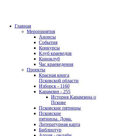
Главная
Мероприятия
Анонсы
События
Конкурсы
Клуб краеведов
Киноклуб
Час краеведения
Проекты
Красная книга
Псковской области
Изборск - 1160
Карамзин - 255
История Карамзина о
Пскове
Псковские пятницы
Псковские
пятницы. Дома.
Литературная карта
Библиотур
Архив - онлайн