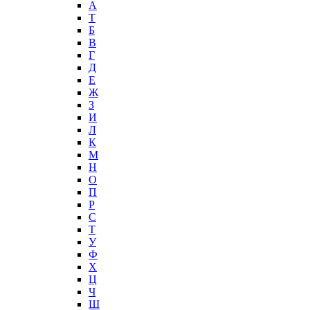
А
T
Б
В
Г
Д
Е
Ж
З
И
Л
К
М
Н
О
П
Р
С
Т
У
Ф
Х
Ц
Ч
Ш