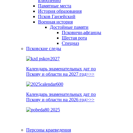
влюблённо
Памятные места
История образования
Псков Ганзейский
Военная история
Достойные памяти
Псковичи-афганцы
Шестая рота
Спецназ
Псковские следы
Календарь знаменательных дат по
Пскову и области на 2027 год>>>
Календарь знаменательных дат по
Пскову и области на 2026 год>>>
Персоны краеведения