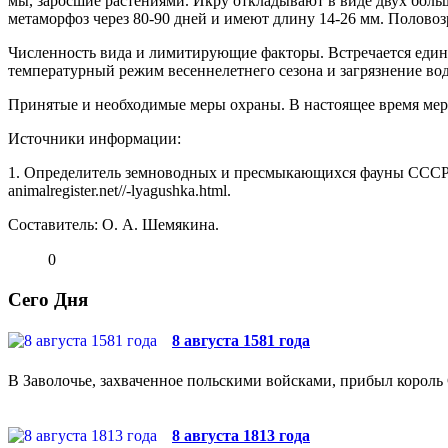
мы, заросшие растениями. Икру откладывают в виде двух больш
метаморфоз через 80-90 дней и имеют длину 14-26 мм. Половозр
Численность вида и лимитирующие факто­ры. Встречается един
температурный режим весенне­летнего сезона и загрязнение во
Принятые и необходимые меры охраны. В настоящее время мер
Источники информации:
1. Определитель земноводных и пресмыкающих­ся фауны СССР, 
animalregister.net//-lyagushka.html.
Составитель: О. А. Шемякина.
0
Сего Дня
8 августа 1581 года
В Заволочье, захваченное польскими войсками, прибыл король 
8 августа 1813 года