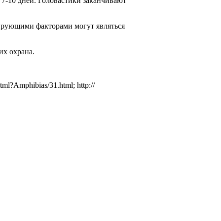
7-10 дней. Головастики за­канчивают
ирующими фактора­ми могут являться
их охрана.
html?Amphibias/31.html; http://