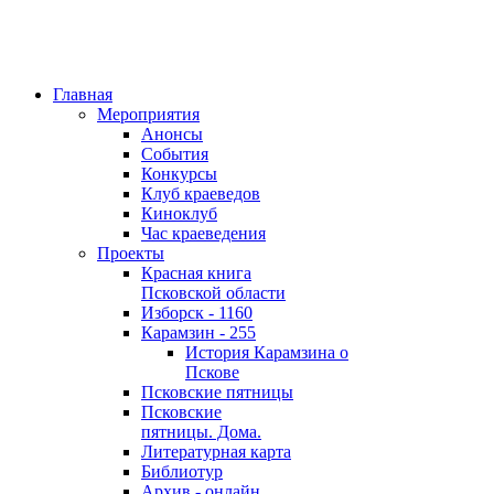
Главная
Мероприятия
Анонсы
События
Конкурсы
Клуб краеведов
Киноклуб
Час краеведения
Проекты
Красная книга
Псковской области
Изборск - 1160
Карамзин - 255
История Карамзина о
Пскове
Псковские пятницы
Псковские
пятницы. Дома.
Литературная карта
Библиотур
Архив - онлайн