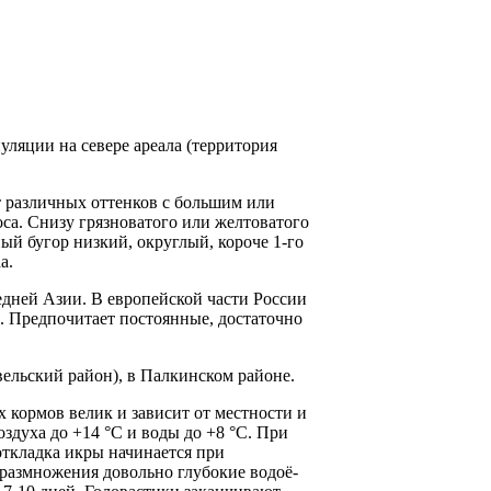
ляции на севере аре­ала (территория
т различных оттен­ков с большим или
са. Снизу грязноватого или желтоватого
ый бугор низкий, округлый, короче 1-го
a.
дней Азии. В ев­ропейской части России
х. Предпочитает постоянные, достаточно
вельский район), в Палкинском районе.
кормов велик и за­висит от местности и
­духа до +14 °С и воды до +8 °С. При
откладка икры начинается при
я размножения довольно глубокие водоё­