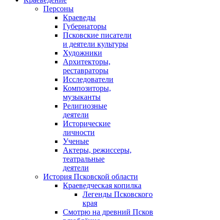
Персоны
Краеведы
Губернаторы
Псковские писатели
и деятели культуры
Художники
Архитекторы,
реставраторы
Исследователи
Композиторы,
музыканты
Религиозные
деятели
Исторические
личности
Ученые
Актеры, режиссеры,
театральные
деятели
История Псковской области
Краеведческая копилка
Легенды Псковского
края
Смотрю на древний Псков