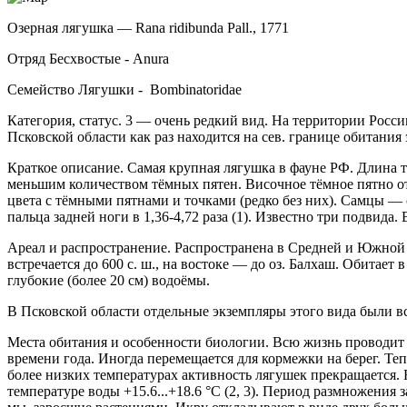
Озерная лягушка — Rana ridibunda Pall., 1771
Отряд Бесхвостые - Anura
Семейство Лягушки - Bombinatoridae
Категория, статус. 3 — очень редкий вид. На территории Росси
Псковской области как раз находится на сев. границе обитания 
Краткое описание. Самая крупная лягушка в фауне РФ. Длина т
меньшим количеством тёмных пятен. Височное тёмное пятно отс
цвета с тёмны­ми пятнами и точками (редко без них). Самцы — 
пальца задней ноги в 1,36-4,72 раза (1). Известно три подвида. 
Ареал и распространение. Распространена в Средней и Южной 
встречается до 600 с. ш., на востоке — до оз. Балхаш. Обитае
глубокие (бо­лее 20 см) водоёмы.
В Псковской области отдельные экземпляры этого вида были вс
Места обитания и особенности биологии. Всю жизнь проводит в
времени года. Иногда переме­щается для кормежки на берег. Т
более низких температурах активность лягушек прекращается. 
температуре воды +15.6...+18.6 °С (2, 3). Период размножения