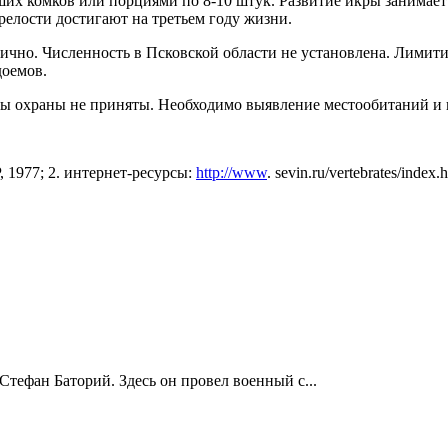
их комков или порциями по 8-10 штук. Развитие икры занимает 
елости достигают на тре­тьем году жизни.
ично. Численность в Псковской области не установлена. Лимит
доемов.
ы охраны не приняты. Необ­ходимо выявление местообитаний и 
1977; 2. интернет-ресурсы:
http://www
. sevin.ru/vertebrates/index.
Стефан Баторий. Здесь он провел военный с...