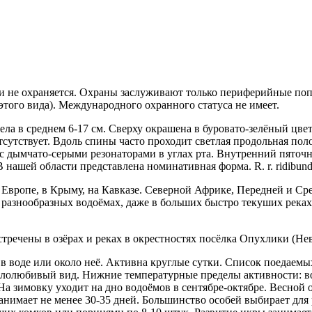
и не охраняется. Охраны заслужи­вают только периферийные попу
этого вида). Международ­ного охранного статуса не имеет.
ела в среднем 6-17 см. Сверху окрашена в буровато-зелёный цве
утствует. Вдоль спины часто проходит светлая продольная поло
с дымчато-серыми резонаторами в углах рта. Внутрен­ний пяточн
В нашей области представлена номинатив­ная форма. R. r. ridibund
Европе, в Крыму, на Кавказе. Северной Африке, Передней и Сре
т в разнообразных водоёмах, даже в больших быстро текуших река
тречены в озёрах и реках в окрест­ностях посёлка Опухлики (Не
 воде или около неё. Активна круглые сутки. Список поедаемых 
еплолюбивый вид. Нижние температурные пределы активности: воз
На зимовку уходит на дно водоёмов в сентябре-октябре. Весной 
 за­нимает не менее 30-35 дней. Большинство особей выбирает дл