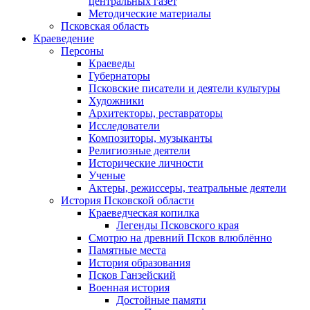
центральных газет
Методические материалы
Псковская область
Краеведение
Персоны
Краеведы
Губернаторы
Псковские писатели и деятели культуры
Художники
Архитекторы, реставраторы
Исследователи
Композиторы, музыканты
Религиозные деятели
Исторические личности
Ученые
Актеры, режиссеры, театральные деятели
История Псковской области
Краеведческая копилка
Легенды Псковского края
Смотрю на древний Псков влюблённо
Памятные места
История образования
Псков Ганзейский
Военная история
Достойные памяти