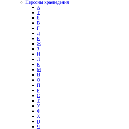
Персоны краеведения
А
T
Б
В
Г
Д
Е
Ж
З
И
Л
К
М
Н
О
П
Р
С
Т
У
Ф
Х
Ц
Ч