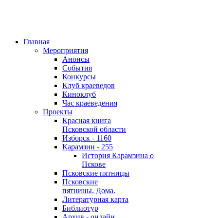
Главная
Мероприятия
Анонсы
События
Конкурсы
Клуб краеведов
Киноклуб
Час краеведения
Проекты
Красная книга
Псковской области
Изборск - 1160
Карамзин - 255
История Карамзина о
Пскове
Псковские пятницы
Псковские
пятницы. Дома.
Литературная карта
Библиотур
Архив - онлайн