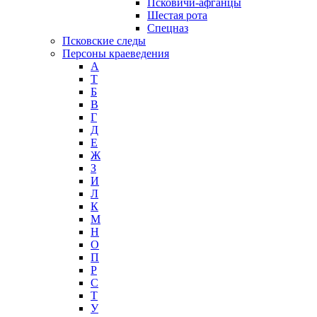
Псковичи-афганцы
Шестая рота
Спецназ
Псковские следы
Персоны краеведения
А
T
Б
В
Г
Д
Е
Ж
З
И
Л
К
М
Н
О
П
Р
С
Т
У