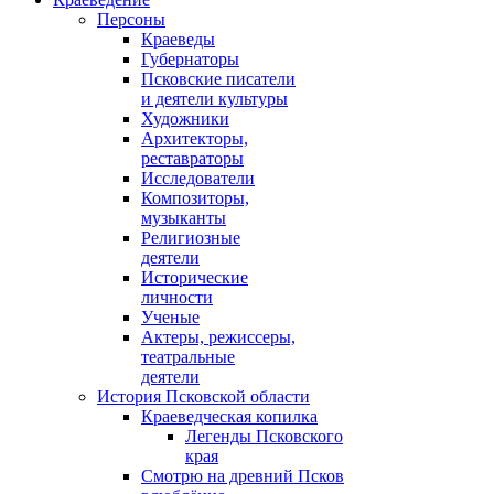
Персоны
Краеведы
Губернаторы
Псковские писатели
и деятели культуры
Художники
Архитекторы,
реставраторы
Исследователи
Композиторы,
музыканты
Религиозные
деятели
Исторические
личности
Ученые
Актеры, режиссеры,
театральные
деятели
История Псковской области
Краеведческая копилка
Легенды Псковского
края
Смотрю на древний Псков