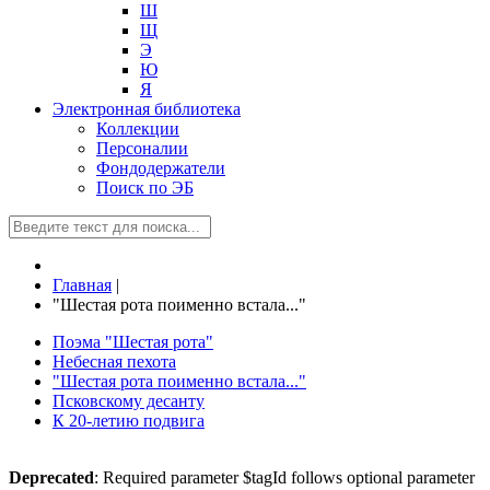
Ш
Щ
Э
Ю
Я
Электронная библиотека
Коллекции
Персоналии
Фондодержатели
Поиск по ЭБ
Главная
|
"Шестая рота поименно встала..."
Поэма "Шестая рота"
Небесная пехота
"Шестая рота поименно встала..."
Псковскому десанту
К 20-летию подвига
Deprecated
: Required parameter $tagId follows optional parameter