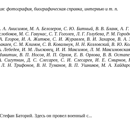
я: фотография, биографическая справка, интервью и т. п.
. А. Анисимов, М. А. Белозеров, С. Ю. Битный, В. В. Бланк, А. Г. 
слобоков, М. С. Гавунас, С. Т. Гоголев, Л. Г. Голубева, Р. М. Горо
. Егоров, И. А. Житков, С. И. Журавлев, В. И. Захаров, В. А. З
акаев, С. М. Климов, С. В. Ковальчук, Н. Н. Козловский, В. Ю. Ко
А. Лебедев, И. М. Лысковец, И. И. Максимов, Л. М. Максимовская,
Никитин, В. П. Носов, И. П. Орлов, Е. В. Орлова, В. В. Остапен
А. Сигуткин, Д. С. Слесарев, С. И. Слесарев, И. Е. Смирнов
Л. Н. Трифонов, В. Н. Туманов, В. П. Ушников, М. А. Хайдар
Стефан Баторий. Здесь он провел военный с...