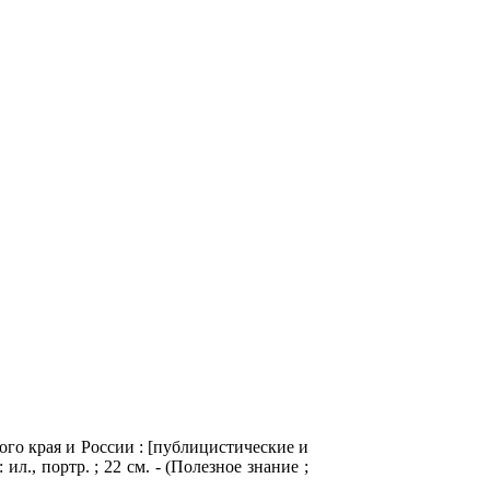
ого края и России : [публицистические и
л., портр. ; 22 см. - (Полезное знание ;