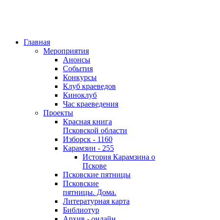
Главная
Мероприятия
Анонсы
События
Конкурсы
Клуб краеведов
Киноклуб
Час краеведения
Проекты
Красная книга
Псковской области
Изборск - 1160
Карамзин - 255
История Карамзина о
Пскове
Псковские пятницы
Псковские
пятницы. Дома.
Литературная карта
Библиотур
Архив - онлайн