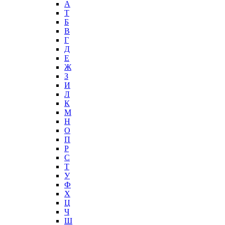
А
T
Б
В
Г
Д
Е
Ж
З
И
Л
К
М
Н
О
П
Р
С
Т
У
Ф
Х
Ц
Ч
Ш