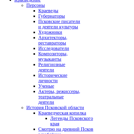
Персоны
Краеведы
Губернаторы
Псковские писатели
и деятели культуры
Художники
Архитекторы,
реставраторы
Исследователи
Композиторы,
музыканты
Религиозные
деятели
Исторические
личности
Ученые
Актеры, режиссеры,
театральные
деятели
История Псковской области
Краеведческая копилка
Легенды Псковского
края
Смотрю на древний Псков