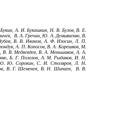
Букин, А. И. Букашкин, Н. В. Булов, В. Е.
дничев, В. А. Гречин, Ю. А. Демьяненко, В.
убов, В. В. Иванов, А. Ф. Изосин, Л. П.
лондук, А. П. Копосов, В. А. Корешков, М.
 В. В. Медвевдев, В. А. Меньшиков, А. А.
ко, Б. Г. Полозов, А. М. Рыбаков, И. Н.
, Ю. Ю. Сорокин, С. И. Столяров, Л. Н.
ов, В. Г. Шеменев, В. Н. Шипаев, В. В.