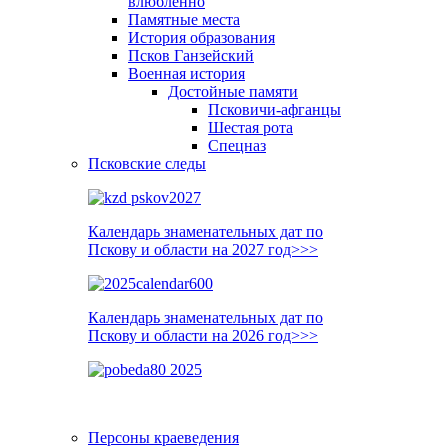
влюблённо
Памятные места
История образования
Псков Ганзейский
Военная история
Достойные памяти
Псковичи-афганцы
Шестая рота
Спецназ
Псковские следы
Календарь знаменательных дат по
Пскову и области на 2027 год>>>
Календарь знаменательных дат по
Пскову и области на 2026 год>>>
Персоны краеведения