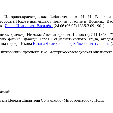
а, Историко-краеведческая библиотека им. И. И. Василё
города
в Пскове приглашают принять участие в Восьмых Вас
ова
Ивана Ивановича
Василёва
(24.06 (06.07).1836-3.09.1901).
ка, краеведа Николая Александровича Панова (27.11.1848 - ?)
-летию физика, дважды Героя Социалистического Труда, акад
нина города Пскова
Натана Феликсовича (Файвесовича) Левина
(
ктябрьский проспект, 19-а, Историко-краеведческая библиотека 
асилёва.
тель Церкви Димитрия Солунского (Мироточивого) с Поля.