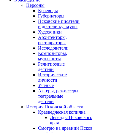
Персоны
Краеведы
Губернаторы
Псковские писатели
и деятели культуры
Художники
Архитекторы,
реставраторы
Исследователи
Композиторы,
музыканты
Религиозные
деятели
Исторические
личности
Ученые
Актеры, режиссеры,
театральные
деятели
История Псковской области
Краеведческая копилка
Легенды Псковского
края
Смотрю на древний Псков