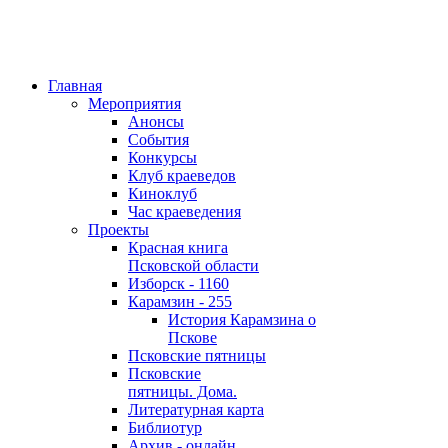
Главная
Мероприятия
Анонсы
События
Конкурсы
Клуб краеведов
Киноклуб
Час краеведения
Проекты
Красная книга
Псковской области
Изборск - 1160
Карамзин - 255
История Карамзина о
Пскове
Псковские пятницы
Псковские
пятницы. Дома.
Литературная карта
Библиотур
Архив - онлайн