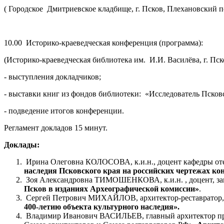
( Городское Дмитриевское кладбище, г. Псков, Плехановский по
10.00 Историко-краеведческая конференция (программа):
(Историко-краеведческая библиотека им. И.И. Василёва, г. Пско
- выступления докладчиков;
- выставки книг из фондов библиотеки: «Исследователь Псков
- подведение итогов конференции.
Регламент докладов 15 минут.
Доклады:
Ирина Олеговна КОЛОСОВА, к.и.н., доцент кафедры оте
наследия Псковского края на российских чертежах кон
Зоя Александровна ТИМОШЕНКОВА, к.и.н. , доцент, зав.
Псков в изданиях Археографической комиссии»
.
Сергей Петрович МИХАЙЛОВ, архитектор-реставратор, 
400-летию объекта культурного наследия».
Владимир Иванович ВАСИЛЬЕВ, главный архитектор прое