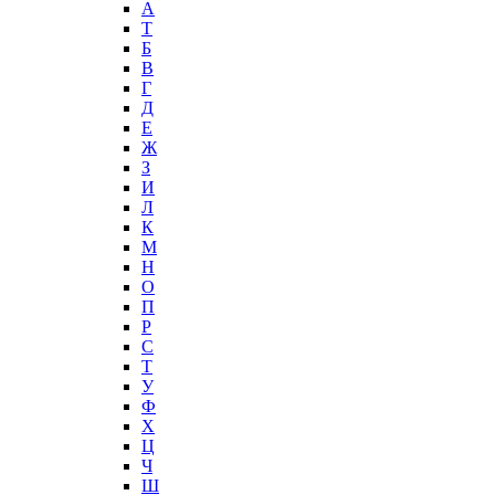
А
T
Б
В
Г
Д
Е
Ж
З
И
Л
К
М
Н
О
П
Р
С
Т
У
Ф
Х
Ц
Ч
Ш