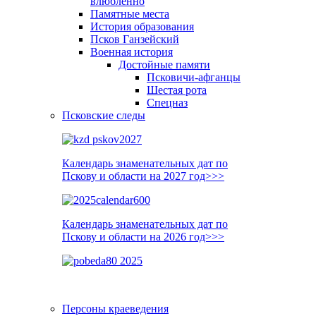
влюблённо
Памятные места
История образования
Псков Ганзейский
Военная история
Достойные памяти
Псковичи-афганцы
Шестая рота
Спецназ
Псковские следы
Календарь знаменательных дат по
Пскову и области на 2027 год>>>
Календарь знаменательных дат по
Пскову и области на 2026 год>>>
Персоны краеведения