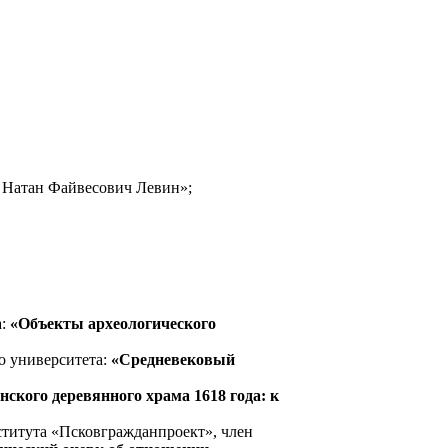
- Натан Файвесович Левин»;
а:
«Объекты археологического
о университета:
«Средневековый
ского деревянного храма 1618 года: к
титута «Псковгражданпроект», член