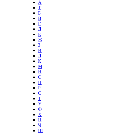
А
T
Б
В
Г
Д
Е
Ж
З
И
Л
К
М
Н
О
П
Р
С
Т
У
Ф
Х
Ц
Ч
Ш