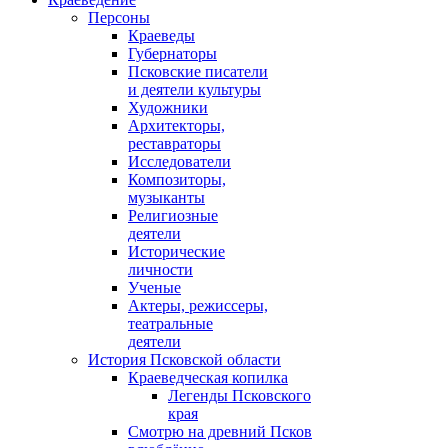
Персоны
Краеведы
Губернаторы
Псковские писатели
и деятели культуры
Художники
Архитекторы,
реставраторы
Исследователи
Композиторы,
музыканты
Религиозные
деятели
Исторические
личности
Ученые
Актеры, режиссеры,
театральные
деятели
История Псковской области
Краеведческая копилка
Легенды Псковского
края
Смотрю на древний Псков