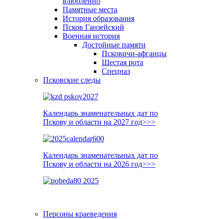
влюблённо
Памятные места
История образования
Псков Ганзейский
Военная история
Достойные памяти
Псковичи-афганцы
Шестая рота
Спецназ
Псковские следы
Календарь знаменательных дат по
Пскову и области на 2027 год>>>
Календарь знаменательных дат по
Пскову и области на 2026 год>>>
Персоны краеведения