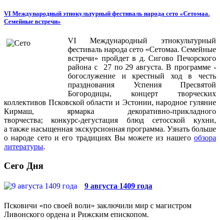
VI Международный этнокультурный фестиваль народа сето «Сетомаа.
Семейные встречи»
VI Международный этнокультурный
фестиваль народа сето «Сетомаа. Семейные
встречи» пройдет в д. Сигово Печорского
района с 27 по 29 августа. В программе -
богослужение и крестный ход в честь
празднования Успения Пресвятой
Богородицы, концерт творческих
коллективов Псковской области и Эстонии, народное гуляние
Кирмаш, ярмарка декоративно-прикладного
творчества; конкурс-дегустация блюд сетосской кухни,
а также насыщенная экскурсионная программа. Узнать больше
о народе сето и его традициях Вы можете из нашего
обзора
литературы
.
Сего Дня
9 августа 1409 года
Псковичи «по своей воли» заключили мир с магистром
Ливонского ордена и Рижским епископом.