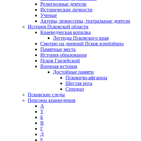
Религиозные деятели
Исторические личности
Ученые
Актеры, режиссеры, театральные деятели
История Псковской области
Краеведческая копилка
Легенды Псковского края
Смотрю на древний Псков влюблённо
Памятные места
История образования
Псков Ганзейский
Военная история
Достойные памяти
Псковичи-афганцы
Шестая рота
Спецназ
Псковские следы
Персоны краеведения
А
T
Б
В
Г
Д
Е