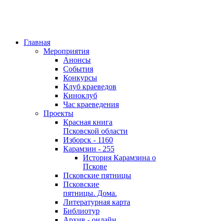
Главная
Мероприятия
Анонсы
События
Конкурсы
Клуб краеведов
Киноклуб
Час краеведения
Проекты
Красная книга
Псковской области
Изборск - 1160
Карамзин - 255
История Карамзина о
Пскове
Псковские пятницы
Псковские
пятницы. Дома.
Литературная карта
Библиотур
Архив - онлайн