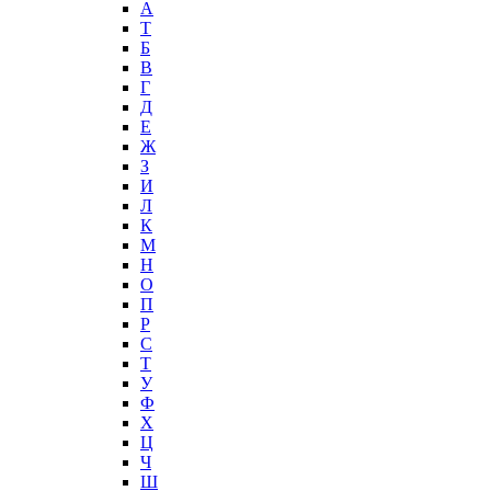
А
T
Б
В
Г
Д
Е
Ж
З
И
Л
К
М
Н
О
П
Р
С
Т
У
Ф
Х
Ц
Ч
Ш