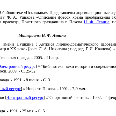
й библиотеке «Псковиана». Представлены дореволюционные изд
игу Ф. А. Ушакова «Описание фресок храма преображения Г
ы краеведа, Почетного гражданина г. Пскова
Н. Ф. Левина
, п
Материалы Н. Ф. Левина
а имени Пушкина ; Актриса лирико-драматического дарован
р в ХХ веке / [сост. Л. А. Никитина ; под ред. Г. И. Иванова]. - П
 Псковская правда. - 2005. - 21 апр.
Электронный ресурс
] // "Библиотека: вехи истории и современно
сков, 2009. - С. 25-52.
авда. - 1991. - 8 июня. - С. 3.
ный ресурс
] // Новости Пскова. - 1991. - 7-9 мая.
ов [
Электронный ресурс
] // Спортивный вестник. - 1992. - 5 февр. 
да. - 1991. - 25 мая. - С. 5.