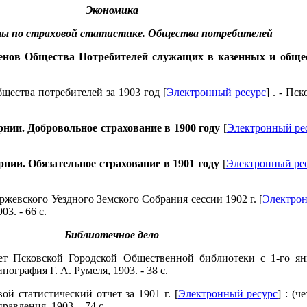
Экономика
ы по страховой статистике. Общества потребителей
нов Общества Потребителей служащих в казенных и обще
щества потребителей за 1903 год [
Электронный ресурс
] . - Пс
нии. Добровольное страхование в 1900 году
[
Электронный ре
нии. Обязательное страхование в 1901 году
[
Электронный ре
жевского Уездного Земского Собрания сессии
1902 г
. [
Электрон
03. - 66 с.
Библиотечное дело
т Псковской Городской Общественной библиотеки с 1-го янв
ипография Г. А. Румеля, 1903. - 38 с.
ой статистический отчет за
1901 г
. [
Электронный ресурс
] : (
авления, 1903. - 74 с.