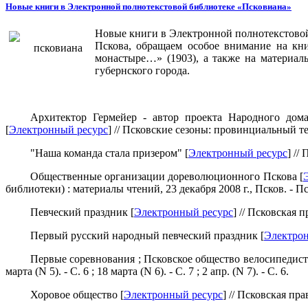
Новые книги в Электронной полнотекстовой библиотеке «Псковиана»
Новые книги в Электронной полнотекстово
Пскова, обращаем особое внимание на кн
монастыре…» (1903), а также на материал
губернского города.
Архитектор Гермейер - автор проекта Народного дом
[
Электронный ресурс
] // Псковские сезоны: провинциальный теат
"Наша команда стала призером" [
Электронный ресурс
] //
Общественные организации дореволюционного Пскова [
библиотеки) : материалы чтений, 23 декабря
2008 г
., Псков. - П
Певческий праздник [
Электронный ресурс
] // Псковская пр
Первый русский народный певческий праздник [
Электрон
Первые соревнования ; Псковское общество велосипедист
марта (N 5). - С. 6 ; 18 марта (N 6). - С. 7 ; 2 апр. (N 7). - С. 6.
Хоровое общество [
Электронный ресурс
] // Псковская прав