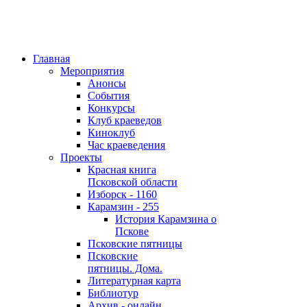
Главная
Мероприятия
Анонсы
События
Конкурсы
Клуб краеведов
Киноклуб
Час краеведения
Проекты
Красная книга
Псковской области
Изборск - 1160
Карамзин - 255
История Карамзина о
Пскове
Псковские пятницы
Псковские
пятницы. Дома.
Литературная карта
Библиотур
Архив - онлайн