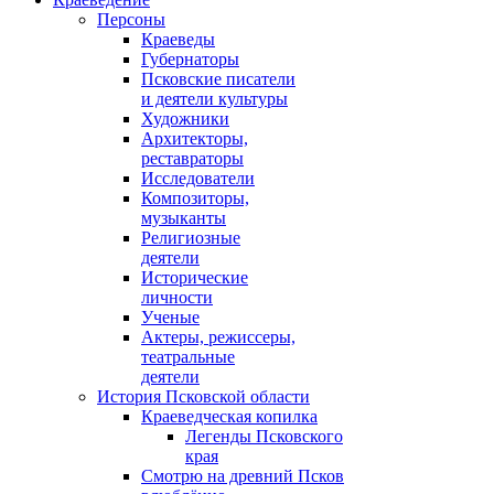
Персоны
Краеведы
Губернаторы
Псковские писатели
и деятели культуры
Художники
Архитекторы,
реставраторы
Исследователи
Композиторы,
музыканты
Религиозные
деятели
Исторические
личности
Ученые
Актеры, режиссеры,
театральные
деятели
История Псковской области
Краеведческая копилка
Легенды Псковского
края
Смотрю на древний Псков