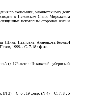
ания по экономике, библиотечному делу
осподня в Псковском Спасо-Мирожском
освященные некоторым сторонам жизни
ия [Нина Павловна Анненкова-Бернар]
сков, 1999. - С. 7-18 : фото.
сть": (к 175-летию Псковской губернской
(N 3). - С. 6 ; 19 февр. (N 4). - С. 7, 8 ; 5