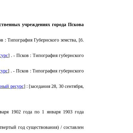
ственных учреждениях города Пскова
ков : Типография Губернского земства, [б.
сурс
] . - Псков : Типография губернского
сурс
] . - Псков : Типография губернского
ный ресурс
] : [заседания 28, 30 сентября,
аря 1902 года по 1 января 1903 года
четвертый год существования) / составлен