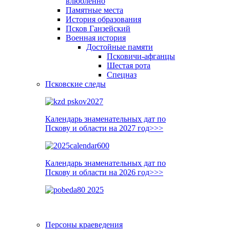
влюблённо
Памятные места
История образования
Псков Ганзейский
Военная история
Достойные памяти
Псковичи-афганцы
Шестая рота
Спецназ
Псковские следы
Календарь знаменательных дат по
Пскову и области на 2027 год>>>
Календарь знаменательных дат по
Пскову и области на 2026 год>>>
Персоны краеведения