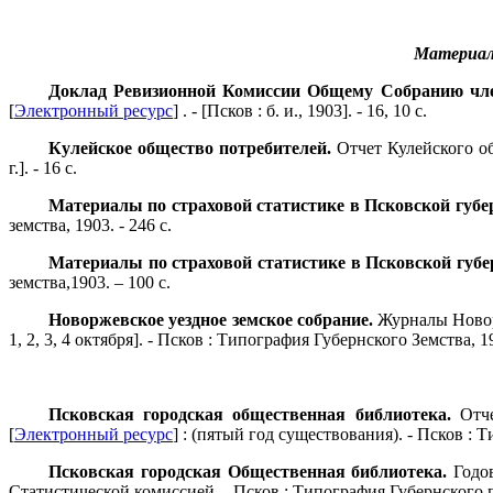
Материал
Доклад Ревизионной Комиссии Общему Собранию чле
[
Электронный ресурс
] . - [Псков : б. и., 1903]. - 16, 10 с.
Кулейское общество потребителей.
Отчет Кулейского об
г.]. - 16 с.
Материалы по страховой статистике в Псковской губер
земства, 1903. - 246 с.
Материалы по страховой статистике в Псковской губер
земства,1903. – 100 с.
Новоржевское уездное земское собрание.
Журналы Новор
1, 2, 3, 4 октября]. - Псков : Типография Губернского Земства, 19
Псковская городская общественная библиотека.
Отче
[
Электронный ресурс
] : (пятый год существования). - Псков : Т
Псковская городская Общественная библиотека.
Годов
Статистической комиссией. - Псков : Типография Губернского пр