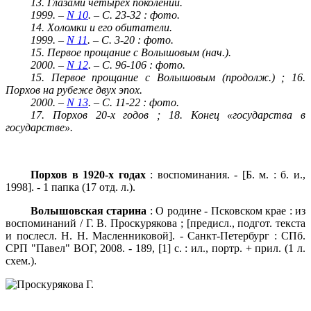
13. Глазами четырех поколений.
1999. –
N 10
. – С. 23-32 : фото.
14. Холомки и его обитатели.
1999. –
N 11
. – С. 3-20 : фото.
15. Первое прощание с Волышовым (нач.).
2000. –
N 12
. – С. 96-106 : фото.
15. Первое прощание с Волышовым (продолж.) ; 16.
Порхов на рубеже двух эпох.
2000. –
N 13
. – С. 11-22 : фото.
17. Порхов 20-х годов ; 18. Конец «государства в
государстве».
Порхов в 1920-х годах
: воспоминания. - [Б. м. : б. и.,
1998]. - 1 папка (17 отд. л.).
Волышовская старина
: О родине - Псковском крае : из
воспоминаний / Г. В. Проскурякова ; [предисл., подгот. текста
и послесл. Н. Н. Масленниковой]. - Санкт-Петербург : СПб.
СРП "Павел" ВОГ, 2008. - 189, [1] с. : ил., портр. + прил. (
1 л
.
схем.).