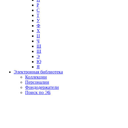
Р
С
Т
У
Ф
Х
Ц
Ч
Ш
Щ
Э
Ю
Я
Электронная библиотека
Коллекции
Персоналии
Фондодержатели
Поиск по ЭБ