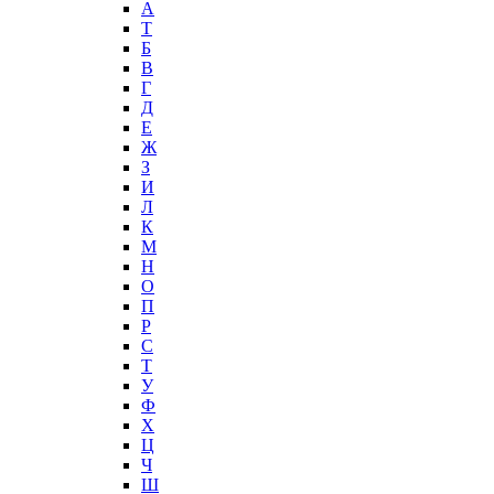
А
T
Б
В
Г
Д
Е
Ж
З
И
Л
К
М
Н
О
П
Р
С
Т
У
Ф
Х
Ц
Ч
Ш