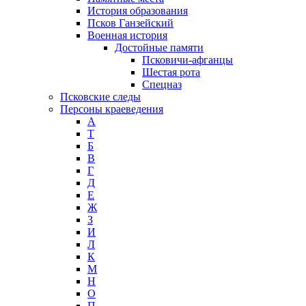
История образования
Псков Ганзейский
Военная история
Достойные памяти
Псковичи-афганцы
Шестая рота
Спецназ
Псковские следы
Персоны краеведения
А
T
Б
В
Г
Д
Е
Ж
З
И
Л
К
М
Н
О
П