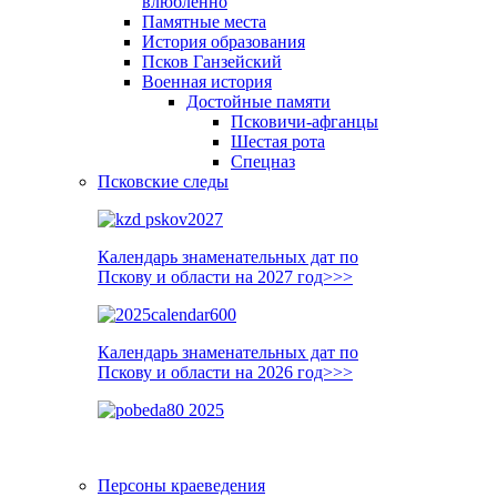
влюблённо
Памятные места
История образования
Псков Ганзейский
Военная история
Достойные памяти
Псковичи-афганцы
Шестая рота
Спецназ
Псковские следы
Календарь знаменательных дат по
Пскову и области на 2027 год>>>
Календарь знаменательных дат по
Пскову и области на 2026 год>>>
Персоны краеведения