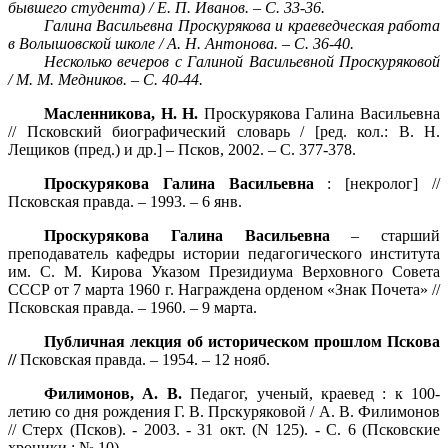
бывшего студента) / Е. П. Иванов. – С. 33-36.
Галина Васильевна Проскурякова и краеведческая работа
в Волышовской школе / А. Н. Антонова. – С. 36-40.
Несколько вечеров с Галиной Васильевной Проскуряковой
/ М. М. Медников. – С. 40-44.
Масленникова, Н. Н.
Проскурякова Галина Васильевна
// Псковский биографический словарь / [ред. кол.: В. Н.
Лещиков (пред.) и др.] – Псков, 2002. – С. 377-378.
Проскурякова Галина Васильевна
: [некролог] //
Псковская правда. – 1993. – 6 янв.
Проскурякова Галина Васильевна
– старший
преподаватель кафедры истории педагогического института
им. С. М. Кирова Указом Президиума Верховного Совета
СССР от 7 марта
1960 г
. Награждена орденом «Знак Почета» //
Псковская правда. – 1960. – 9 марта.
Публичная лекция об историческом прошлом Пскова
//
Псковская правда. – 1954. – 12 нояб.
Филимонов, А. В.
Педагог, ученый, краевед : к 100-
летию со дня рождения Г. В. Прскуряковой / А. В. Филимонов
// Стерх (Псков). - 2003. - 31 окт. (N 125). - С. 6 (Псковские
хроники ; № 10).