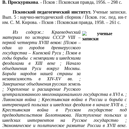
В. Проскурякова
. - Псков : Псковская правда, 1956. – 298 с.
Псковский педагогический институт.
Ученые записки.
Вып. 5 : научно-методический сборник / Псков. гос. пед. ин-т
им. С. М. Кирова. - Псков : Псковская правда, 1958. – 261 с.
Из содерж.: Краеведческий
материал по истории СССР
VIII –
первой четверти
XVIII веков: [Псков –
один из городов древнерусского
государства – Киевской Руси ; Псков в
годы борьбы с немецкими и шведскими
феодалами в
XIII веке ; Начало
объединения Руси вокруг Москвы.
Борьба народов нашей страны за
независимость в
XIV-
XV вв. ;
Завершение объединения русских земель
; Укрепление и расширение Русского
централизованного многонационального государства в
XVI в. ;
Ливонская война ; Крестьянская война в России и борьба с
интервенцией польских и шведских феодалов в начале
XVII в. ;
Крестьянская война в Русском государстве под
предводительством Болотникова. Наступление польских и
шведских интервентов на Русское государство ;
Экономическое и политическое развитие России в
XVII веке.