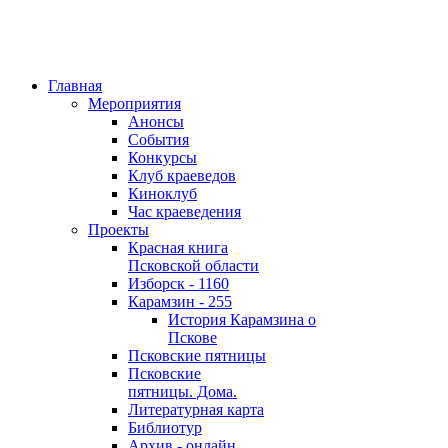
Главная
Мероприятия
Анонсы
События
Конкурсы
Клуб краеведов
Киноклуб
Час краеведения
Проекты
Красная книга
Псковской области
Изборск - 1160
Карамзин - 255
История Карамзина о
Пскове
Псковские пятницы
Псковские
пятницы. Дома.
Литературная карта
Библиотур
Архив - онлайн