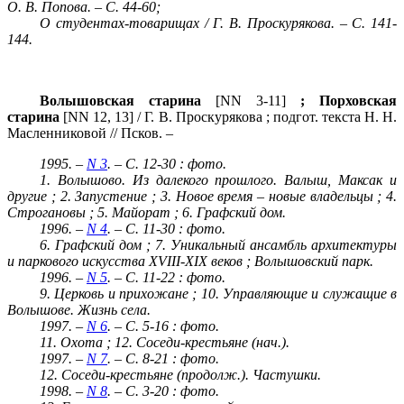
О. В. Попова. – С. 44-60;
О студентах-товарищах / Г. В. Проскурякова. – С. 141-
144.
Волышовская старина
[NN 3-11]
; Порховская
старина
[NN 12, 13] / Г. В. Проскурякова ; подгот. текста Н. Н.
Масленниковой // Псков. –
1995. –
N 3
. – С. 12-30 : фото.
1. Волышово. Из далекого прошлого. Валыш, Максак и
другие ; 2. Запустение ; 3. Новое время – новые владельцы ; 4.
Строгановы ; 5. Майорат ; 6. Графский дом.
1996. –
N 4
. – С. 11-30 : фото.
6. Графский дом ; 7. Уникальный ансамбль архитектуры
и паркового искусства
XVIII-
XIX веков ; Волышовский парк.
1996. –
N 5
. – С. 11-22 : фото.
9. Церковь и прихожане ; 10. Управляющие и служащие в
Волышове. Жизнь села.
1997. –
N 6
. – С. 5-16 : фото.
11. Охота ; 12. Соседи-крестьяне (нач.).
1997. –
N 7
. – С. 8-21 : фото.
12. Соседи-крестьяне (продолж.). Частушки.
1998. –
N 8
. – С. 3-20 : фото.