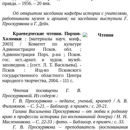
правда. – 1956. – 20 янв.
Об открытом заседании кафедры истории с учителями,
работниками музеев и архивов; на заседании выступили Г.
Проскурякова и Г. Дейч.
Краеведческие чтения. Порхов-
Холомки
: [материалы науч. конф.,
2003] / Комитет по культуре
Администрации Псков. обл. ;
Администрация Порх. р-на ; Псков.
гос. ист.-архит. и худож. музей-
заповедник ; [сост. Л. Т. Васильева]. -
Псков : Изд-во Псковского
государственного областного Центра
народного творчества, 2004. - 111 с.
Чтения посвящены Г. В.
Проскуряковой. Из содерж.:
Г. В. Проскурякова – педагог, ученый, краевед / А. В.
Филимонов. – С. 5-21. – Библиогр. в примеч.: с. 20-21.
Галина Васильевна Проскурякова – от любви к родному
краю к профессии историка (из воспоминаний дочери) / Н. Н.
Масленникова. – С. 22-33 : фото. – Библиогр. в примеч.: с. 33.
Г. В. Проскурякова – преподаватель (воспоминания