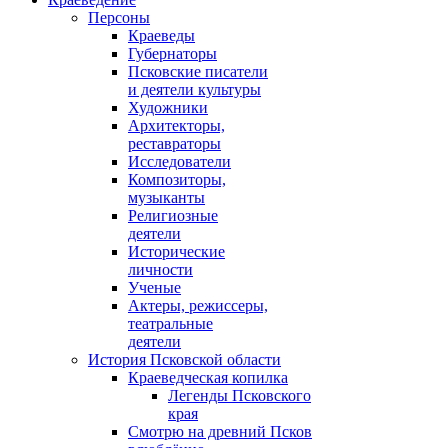
Персоны
Краеведы
Губернаторы
Псковские писатели
и деятели культуры
Художники
Архитекторы,
реставраторы
Исследователи
Композиторы,
музыканты
Религиозные
деятели
Исторические
личности
Ученые
Актеры, режиссеры,
театральные
деятели
История Псковской области
Краеведческая копилка
Легенды Псковского
края
Смотрю на древний Псков