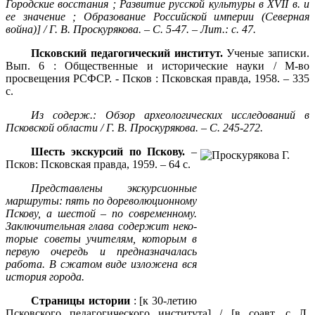
Городские восстания ; Развитие русской культуры в
XVII в. и
ее значение ; Образование Российской империи (Северная
война)] / Г. В. Проскурякова. – С. 5-47. – Лит.: с. 47.
Псковский педагогический институт.
Ученые записки.
Вып. 6 : Общественные и исторические науки / М-во
просвещения РСФСР. - Псков : Псковская правда, 1958. – 335
с.
Из содерж.: Обзор археологических исследований в
Псковской области / Г. В. Проскурякова. – С. 245-272.
Шесть экскурсий по Пскову.
–
Псков: Псковская правда, 1959. – 64 с.
Представлены экскурсионные
маршруты: пять по дореволюционному
Пско­ву, а шестой – по современному.
Заключительная глава содержит неко­
торые советы учителям, которым в
первую очередь и предназнача­лась
работа. В сжатом виде изложена вся
история города.
Страницы истории
: [к 30-летию
Псковского педагогического института] / [в соавт. с Л.