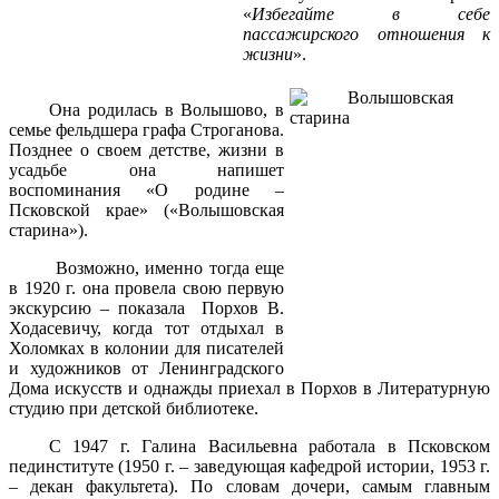
«
Избегайте в себе
пассажирского отношения к
жизни
».
Она родилась в Волышово, в
семье фельдшера графа Строганова.
Позднее о своем детстве, жизни в
усадьбе она напишет
воспоминания «О родине –
Псковской крае» («Волышовская
старина»).
Возможно, именно тогда еще
в 1920 г. она провела свою первую
экскурсию – показала Порхов В.
Ходасевичу, когда тот отдыхал в
Холомках в колонии для писателей
и художников от Ленинградского
Дома искусств и однажды приехал в Порхов в Литературную
студию при детской библиотеке.
С
1947 г
. Галина Васильевна работала в Псковском
пединституте (
1950 г
. – заведующая кафедрой истории,
1953 г
.
– декан факультета). По словам дочери, самым главным