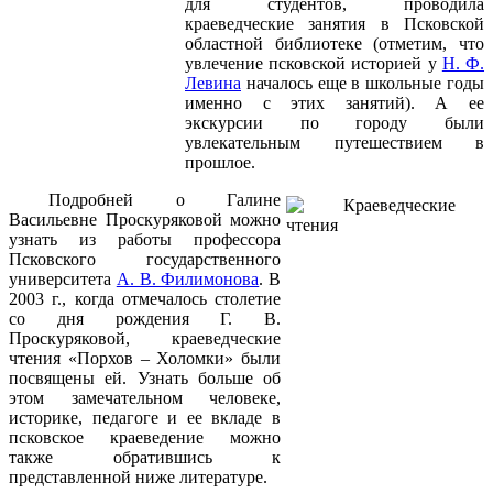
для студентов, проводила
краеведческие занятия в Псковской
областной библиотеке (отметим, что
увлечение псковской историей у
Н. Ф.
Левина
началось еще в школьные годы
именно с этих занятий). А ее
экскурсии по городу были
увлекательным путешествием в
прошлое.
Подробней о Галине
Васильевне Проскуряковой можно
узнать из работы профессора
Псковского государственного
университета
А. В. Филимонова
. В
2003 г
., когда отмечалось столетие
со дня рождения Г. В.
Проскуряковой, краеведческие
чтения «Порхов – Холомки» были
посвящены ей. Узнать больше об
этом замечательном человеке,
историке, педагоге и ее вкладе в
псковское краеведение можно
также обратившись к
представленной ниже литературе.