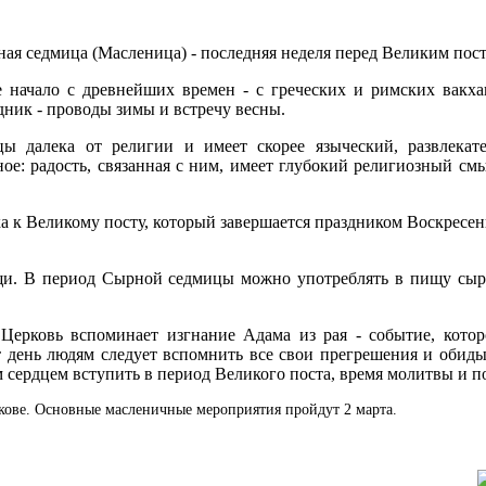
ная седмица (Масленица) - последняя неделя перед Великим пос
 начало с древнейших времен - с греческих и римских вакха
дник - проводы зимы и встречу весны.
ы далека от религии и имеет скорее языческий, развлекате
е: радость, связанная с ним, имеет глубокий религиозный смы
 к Великому посту, который завершается праздником Воскресен
ищи. В период Сырной седмицы можно употреблять в пищу сыр
Церковь вспоминает изгнание Адама из рая - событие, кото
от день людям следует вспомнить все свои прегрешения и обид
м сердцем вступить в период Великого поста, время молитвы и п
скове. Основные масленичные мероприятия пройдут 2 марта.