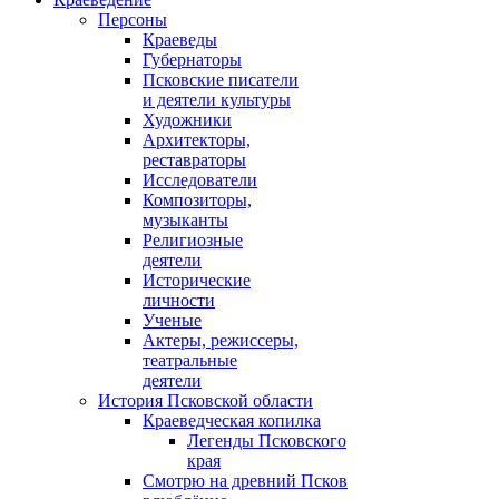
Персоны
Краеведы
Губернаторы
Псковские писатели
и деятели культуры
Художники
Архитекторы,
реставраторы
Исследователи
Композиторы,
музыканты
Религиозные
деятели
Исторические
личности
Ученые
Актеры, режиссеры,
театральные
деятели
История Псковской области
Краеведческая копилка
Легенды Псковского
края
Смотрю на древний Псков