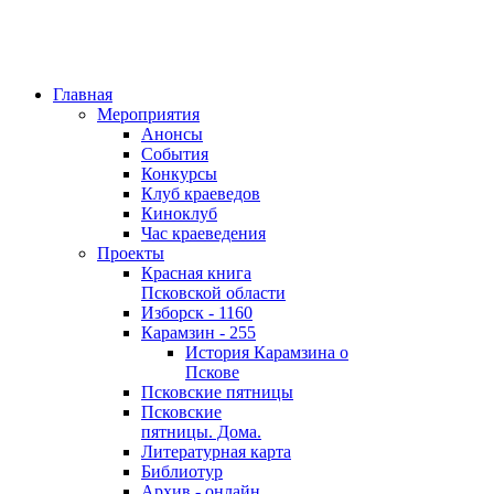
Главная
Мероприятия
Анонсы
События
Конкурсы
Клуб краеведов
Киноклуб
Час краеведения
Проекты
Красная книга
Псковской области
Изборск - 1160
Карамзин - 255
История Карамзина о
Пскове
Псковские пятницы
Псковские
пятницы. Дома.
Литературная карта
Библиотур
Архив - онлайн