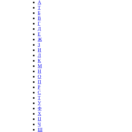
А
T
Б
В
Г
Д
Е
Ж
З
И
Л
К
М
Н
О
П
Р
С
Т
У
Ф
Х
Ц
Ч
Ш