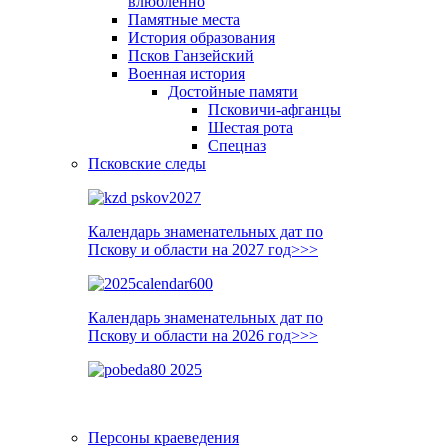
влюблённо
Памятные места
История образования
Псков Ганзейский
Военная история
Достойные памяти
Псковичи-афганцы
Шестая рота
Спецназ
Псковские следы
Календарь знаменательных дат по
Пскову и области на 2027 год>>>
Календарь знаменательных дат по
Пскову и области на 2026 год>>>
Персоны краеведения