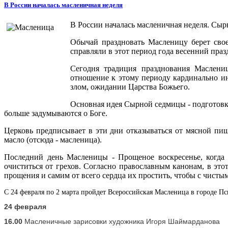
В России началась масленичная неделя
В России началась масленичная неделя. Сыр
Обычай праздновать Масленицу берет свое
справляли в этот период года весенний праз
Сегодня традиция празднования Маслениц
отношение к этому периоду кардинально ино
злом, ожидании Царства Божьего.
Основная идея Сырной седмицы - подготовка
больше задумываются о Боге.
Церковь предписывает в эти дни отказываться от мясной п
масло (отсюда - масленица).
Последний день Масленицы - Прощеное воскресенье, когда 
очиститься от грехов. Согласно православным канонам, в эт
прощения и самим от всего сердца их простить, чтобы с чисты
С 24 февраля по 2 марта пройдет Всероссийская Масленица в городе П
24 февраля
16.00
Масленичные зарисовки художника Игоря Шаймарданова