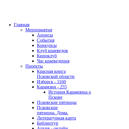
Главная
Мероприятия
Анонсы
События
Конкурсы
Клуб краеведов
Киноклуб
Час краеведения
Проекты
Красная книга
Псковской области
Изборск - 1160
Карамзин - 255
История Карамзина о
Пскове
Псковские пятницы
Псковские
пятницы. Дома.
Литературная карта
Библиотур
Архив - онлайн