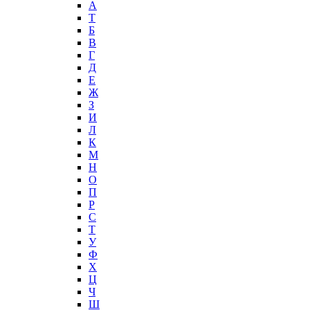
А
T
Б
В
Г
Д
Е
Ж
З
И
Л
К
М
Н
О
П
Р
С
Т
У
Ф
Х
Ц
Ч
Ш