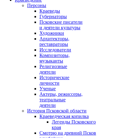
Персоны
Краеведы
Губернаторы
Псковские писатели
и деятели культуры
Художники
Архитекторы,
реставраторы
Исследователи
Композиторы,
музыканты
Религиозные
деятели
Исторические
личности
Ученые
Актеры, режиссеры,
театральные
деятели
История Псковской области
Краеведческая копилка
Легенды Псковского
края
Смотрю на древний Псков