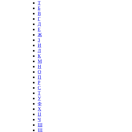
T
Б
В
Г
Д
Е
Ж
З
И
Л
К
М
Н
О
П
Р
С
Т
У
Ф
Х
Ц
Ч
Ш
Щ