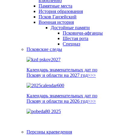
влюблённо
Памятные места
История образования
Псков Ганзейский
Военная история
Достойные памяти
Псковичи-афганцы
Шестая рота
Спецназ
Псковские следы
Календарь знаменательных дат по
Пскову и области на 2027 год>>>
Календарь знаменательных дат по
Пскову и области на 2026 год>>>
Персоны краеведения