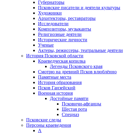
Губернаторы
Псковские писатели и деятели культуры
Художники
Архитекторы, реставраторы
Исследователи
Композиторы, музыканты
Религиозные деятели
Исторические личности
Ученые
Актеры, режиссеры, театральные деятели
История Псковской области
Краеведческая копилка
Легенды Псковского края
Смотрю на древний Псков влюблённо
Памятные места
История образования
Псков Ганзейский
Военная история
Достойные памяти
Псковичи-афганцы
Шестая рота
Спецназ
Псковские следы
Персоны краеведения
А