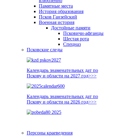
влюблённо
Памятные места
История образования
Псков Ганзейский
Военная история
Достойные памяти
Псковичи-афганцы
Шестая рота
Спецназ
Псковские следы
Календарь знаменательных дат по
Пскову и области на 2027 год>>>
Календарь знаменательных дат по
Пскову и области на 2026 год>>>
Персоны краеведения