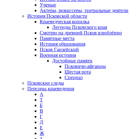
Ученые
Актеры, режиссеры, театральные деятели
История Псковской области
Краеведческая копилка
Легенды Псковского края
Смотрю на древний Псков влюблённо
Памятные места
История образования
Псков Ганзейский
Военная история
Достойные памяти
Псковичи-афганцы
Шестая рота
Спецназ
Псковские следы
Персоны краеведения
А
T
Б
В
Г
Д
Е
Ж
З