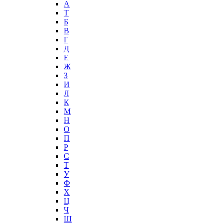
А
T
Б
В
Г
Д
Е
Ж
З
И
Л
К
М
Н
О
П
Р
С
Т
У
Ф
Х
Ц
Ч
Ш