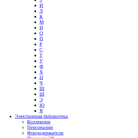
И
Л
К
М
Н
О
П
Р
С
Т
У
Ф
Х
Ц
Ч
Ш
Щ
Э
Ю
Я
Электронная библиотека
Коллекции
Персоналии
Фондодержатели