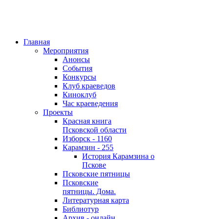
Главная
Мероприятия
Анонсы
События
Конкурсы
Клуб краеведов
Киноклуб
Час краеведения
Проекты
Красная книга
Псковской области
Изборск - 1160
Карамзин - 255
История Карамзина о
Пскове
Псковские пятницы
Псковские
пятницы. Дома.
Литературная карта
Библиотур
Архив - онлайн