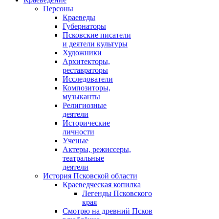
Персоны
Краеведы
Губернаторы
Псковские писатели
и деятели культуры
Художники
Архитекторы,
реставраторы
Исследователи
Композиторы,
музыканты
Религиозные
деятели
Исторические
личности
Ученые
Актеры, режиссеры,
театральные
деятели
История Псковской области
Краеведческая копилка
Легенды Псковского
края
Смотрю на древний Псков