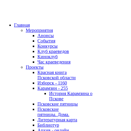
Главная
Мероприятия
Анонсы
События
Конкурсы
Клуб краеведов
Киноклуб
Час краеведения
Проекты
Красная книга
Псковской области
Изборск - 1160
Карамзин - 255
История Карамзина о
Пскове
Псковские пятницы
Псковские
пятницы. Дома.
Литературная карта
Библиотур
Архив - онлайн