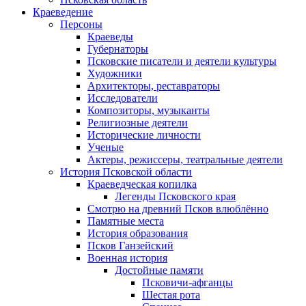
Краеведение
Персоны
Краеведы
Губернаторы
Псковские писатели и деятели культуры
Художники
Архитекторы, реставраторы
Исследователи
Композиторы, музыканты
Религиозные деятели
Исторические личности
Ученые
Актеры, режиссеры, театральные деятели
История Псковской области
Краеведческая копилка
Легенды Псковского края
Смотрю на древний Псков влюблённо
Памятные места
История образования
Псков Ганзейский
Военная история
Достойные памяти
Псковичи-афганцы
Шестая рота