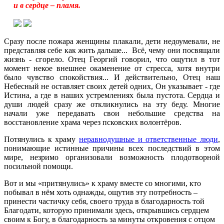
и в сердце – пламя.
Сразу после пожара женщины плакали, дети недоумевали, не
представляя себе как жить дальше... Всё, чему они посвящали
жизнь - сгорело. Отец Георгий говорил, что ощутил в тот
момент некое внешнее окаменение от стресса, хотя внутри
было чувство спокойствия... И действительно, Отец наш
Небесный не оставляет своих детей одних, Он указывает - где
Истина, а где в наших устремлениях была пустота. Сердца и
души людей сразу же откликнулись на эту беду. Многие
начали уже передавать свои небольшие средства на
восстановление храма через псковских волонтёров.
Потянулись к храму
неравнодушные и ответственные люди
,
понимающие истинные причины всех последствий в этом
мире, незримо организовали возможность плодотворной
посильной помощи.
Вот и мы «притянулись» к храму вместе со многими, кто
побывал в нём хоть однажды, ощутив эту потребность –
принести частичку себя, своего труда в благодарность той
Благодати, которую принимали здесь, открывшись сердцем
своим к Богу, в благодарность за минуты откровения с отцом