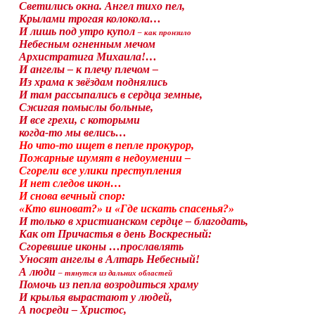
Светились окна. Ангел тихо пел,
Крылами трогая колокола…
И лишь под утро купол
–
как пронзило
Небесным огненным мечом
Архистратига Михаила!…
И ангелы – к плечу плечом –
Из храма к звёздам поднялись
И там рассыпались в сердца земные,
Сжигая помыслы больные,
И все грехи, с которыми
когда-то мы велись…
Но что-то ищет в пепле прокурор,
Пожарные шумят в недоумении –
Сгорели все улики преступления
И нет следов икон…
И снова вечный спор:
«Кто виноват?» и «Где искать спасенья?»
И только в христианском сердце – благодать,
Как от Причастья в день Воскресный:
Сгоревшие иконы …прославлять
Уносят ангелы в Алтарь Небесный!
А люди
–
тянутся из дальних областей
Помочь из пепла возродиться храму
И крылья вырастают у людей,
А посреди – Христос,