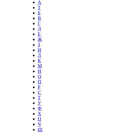
А
T
Б
В
Г
Д
Е
Ж
З
И
Л
К
М
Н
О
П
Р
С
Т
У
Ф
Х
Ц
Ч
Ш