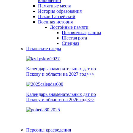
влюблённо
Памятные места
История образования
Псков Ганзейский
Военная история
Достойные памяти
Псковичи-афганцы
Шестая рота
Спецназ
Псковские следы
Календарь знаменательных дат по
Пскову и области на 2027 год>>>
Календарь знаменательных дат по
Пскову и области на 2026 год>>>
Персоны краеведения