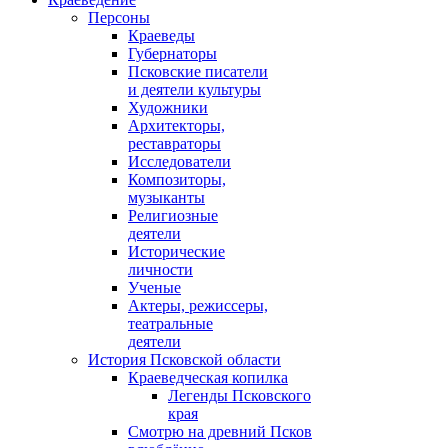
Персоны
Краеведы
Губернаторы
Псковские писатели
и деятели культуры
Художники
Архитекторы,
реставраторы
Исследователи
Композиторы,
музыканты
Религиозные
деятели
Исторические
личности
Ученые
Актеры, режиссеры,
театральные
деятели
История Псковской области
Краеведческая копилка
Легенды Псковского
края
Смотрю на древний Псков