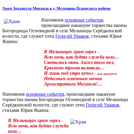
Храм Архангела Михаила в д. Мельницы Псковского района
Напомним
основные события
,
происшедшие накануне торжества иконы
Богородицы Огневидной в селе Мельницы Серёдкинской
волости, где служит отец
Георгий Ушаков
, стихами Юрия
Яшина:
В Мельницах храм горел
–
Всю ночь, как будто служба шла…
Светились окна. Ангел тихо пел,
Крылами трогая колокола…
И лишь под утро купол
–
как пронзило
Небесным огненным мечом
Архистратига Михаила!…
Напомним
основные события
, происшедшие накануне
торжества иконы Богородицы Огневидной в селе Мельницы
Серёдкинской волости, где служит отец
Георгий Ушаков
,
стихами Юрия Яшина:
В Мельницах храм горел
–
Всю ночь, как будто служба
шла…