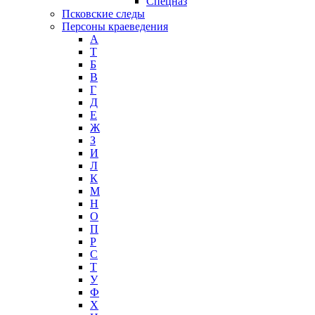
Спецназ
Псковские следы
Персоны краеведения
А
T
Б
В
Г
Д
Е
Ж
З
И
Л
К
М
Н
О
П
Р
С
Т
У
Ф
Х