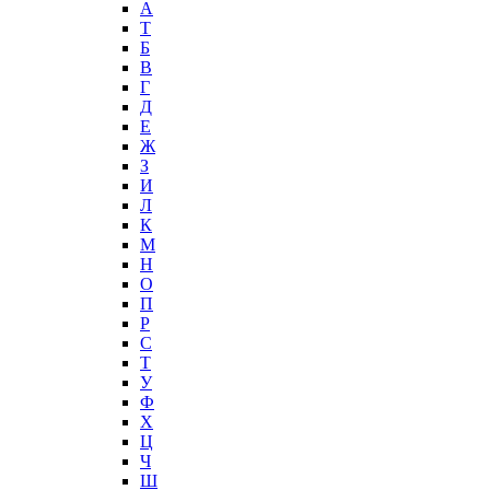
А
T
Б
В
Г
Д
Е
Ж
З
И
Л
К
М
Н
О
П
Р
С
Т
У
Ф
Х
Ц
Ч
Ш