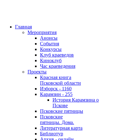
Главная
Мероприятия
Анонсы
События
Конкурсы
Клуб краеведов
Киноклуб
Час краеведения
Проекты
Красная книга
Псковской области
Изборск - 1160
Карамзин - 255
История Карамзина о
Пскове
Псковские пятницы
Псковские
пятницы. Дома.
Литературная карта
Библиотур
Архив - онлайн