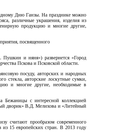
родному Дню Ганзы. На празднике можно
ояса, различные украшения, изделия из
увенирную продукцию и многие другие,
оприятия, посвященного
. Пушкин и няня») развернется «Город
рчества Пскова и Псковской области.
янсовую посуду, авторских и народных
ого стекла, авторские лоскутные сумки,
кцию и многие другие, необходимые в
ка Бежаницы с интересной коллекцией
тный дворик» В.Д. Мелихова и «Литейный
нзу считают прообразом современного
 из 15 европейских стран. В 2013 году