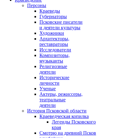
Персоны
Краеведы
Губернаторы
Псковские писатели
и деятели культуры
Художники
Архитекторы,
реставраторы
Исследователи
Композиторы,
музыканты
Религиозные
деятели
Исторические
личности
Ученые
Актеры, режиссеры,
театральные
деятели
История Псковской области
Краеведческая копилка
Легенды Псковского
края
Смотрю на древний Псков