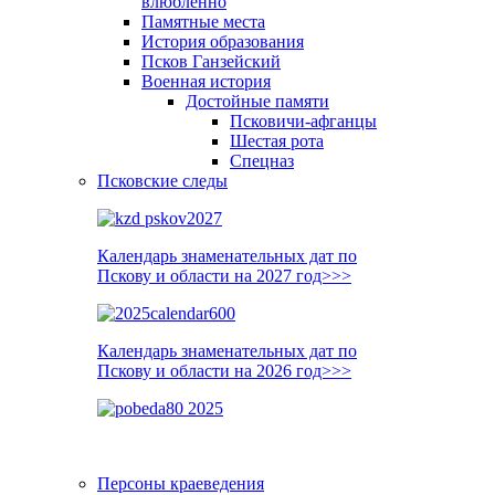
влюблённо
Памятные места
История образования
Псков Ганзейский
Военная история
Достойные памяти
Псковичи-афганцы
Шестая рота
Спецназ
Псковские следы
Календарь знаменательных дат по
Пскову и области на 2027 год>>>
Календарь знаменательных дат по
Пскову и области на 2026 год>>>
Персоны краеведения