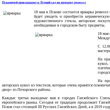
Псковичей приглашают в Летний сад на ярмарку ремесел
18 мая в Пскове состоится ярмарка ремес
будет увидеть и приобрести керамическую
художественного стекла, авторские лоску
необходимые в городском быту предметы.
18 мая
Между
С 12.0
мастер
На пра
кукол,
плетён
городс
На пра
авторских кукол из текстиля, которые очень нравятся пскови
двор» из Печорского района.
Каждые третьи выходные мая в городах Ганзейского Союз
европейского рынка. Сегодня ее традиции продолжает Ганзе
Псков стал столицей III Русских Ганзейских Дней, а в 2019 г