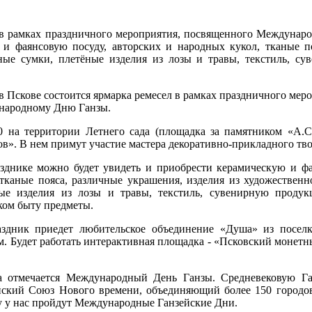
ел в рамках праздничного мероприятия, посвященного Междуна
 и фаянсовую посуду, авторских и народных кукол, тканые п
тные сумки, плетёные изделия из лозы и травы, текстиль, с
 в Пскове состоится ярмарка ремесел в рамках праздничного мер
народному Дню Ганзы.
0 на территории Летнего сада (площадка за памятником «А.С
ов». В нем примут участие мастера декоративно-прикладного тво
зднике можно будет увидеть и приобрести керамическую и фа
 тканые пояса, различные украшения, изделия из художественн
ые изделия из лозы и травы, текстиль, сувенирную проду
ком быту предметы.
здник приедет любительское объединение «Душа» из посел
чам. Будет работать интерактивная площадка - «Псковский моне
а отмечается Международный День Ганзы. Средневековую Га
йский Союз Нового времени, объединяющий более 150 городов
оду у нас пройдут Международные Ганзейские Дни.