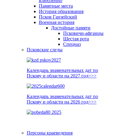
влюблённо
Памятные места
История образования
Псков Ганзейский
Военная история
Достойные памяти
Псковичи-афганцы
Шестая рота
Спецназ
Псковские следы
Календарь знаменательных дат по
Пскову и области на 2027 год>>>
Календарь знаменательных дат по
Пскову и области на 2026 год>>>
Персоны краеведения