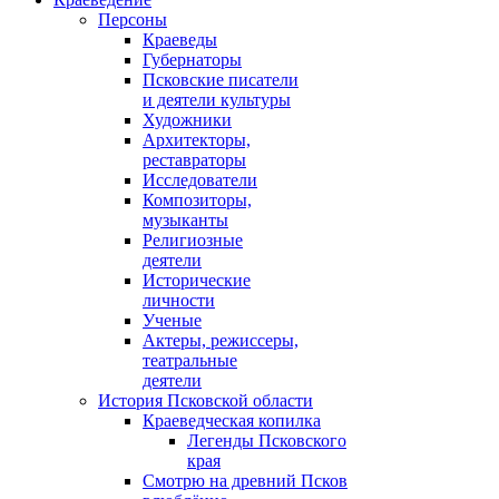
Персоны
Краеведы
Губернаторы
Псковские писатели
и деятели культуры
Художники
Архитекторы,
реставраторы
Исследователи
Композиторы,
музыканты
Религиозные
деятели
Исторические
личности
Ученые
Актеры, режиссеры,
театральные
деятели
История Псковской области
Краеведческая копилка
Легенды Псковского
края
Смотрю на древний Псков