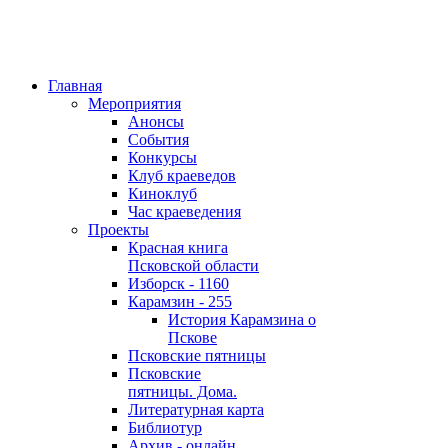
Главная
Мероприятия
Анонсы
События
Конкурсы
Клуб краеведов
Киноклуб
Час краеведения
Проекты
Красная книга
Псковской области
Изборск - 1160
Карамзин - 255
История Карамзина о
Пскове
Псковские пятницы
Псковские
пятницы. Дома.
Литературная карта
Библиотур
Архив - онлайн