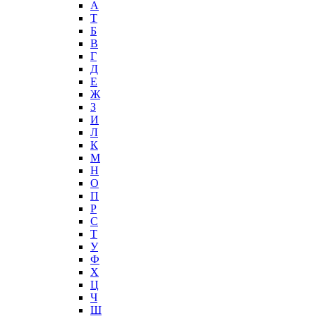
А
T
Б
В
Г
Д
Е
Ж
З
И
Л
К
М
Н
О
П
Р
С
Т
У
Ф
Х
Ц
Ч
Ш