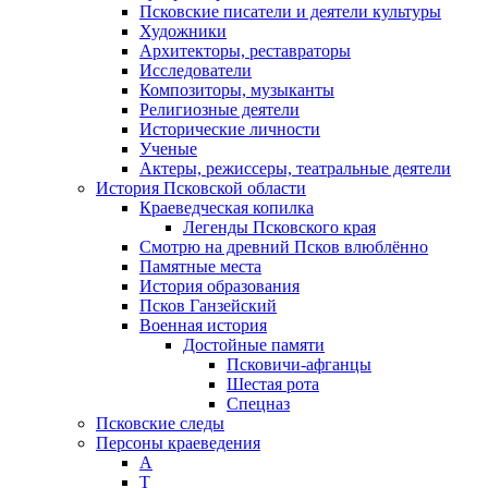
Псковские писатели и деятели культуры
Художники
Архитекторы, реставраторы
Исследователи
Композиторы, музыканты
Религиозные деятели
Исторические личности
Ученые
Актеры, режиссеры, театральные деятели
История Псковской области
Краеведческая копилка
Легенды Псковского края
Смотрю на древний Псков влюблённо
Памятные места
История образования
Псков Ганзейский
Военная история
Достойные памяти
Псковичи-афганцы
Шестая рота
Спецназ
Псковские следы
Персоны краеведения
А
T