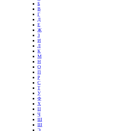
Б
В
Г
Д
Е
Ж
З
И
Л
К
М
Н
О
П
Р
С
Т
У
Ф
Х
Ц
Ч
Ш
Щ
Э