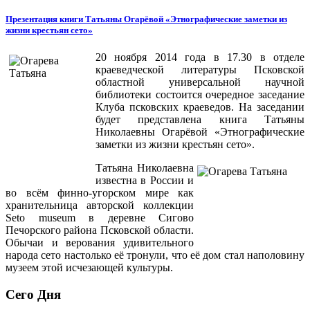
Презентация книги Татьяны Огарёвой «Этнографические заметки из
жизни крестьян сето»
20 ноября 2014 года в 17.30 в отделе
краеведческой литературы Псковской
областной универсальной научной
библиотеки состоится очередное заседание
Клуба псковских краеведов. На заседании
будет представлена книга Татьяны
Николаевны Огарёвой «Этнографические
заметки из жизни крестьян сето».
Татьяна Николаевна
известна в России и
во всём финно-угорском мире как
хранительница авторской коллекции
Seto museum в деревне Сигово
Печорского района Псковской области.
Обычаи и верования удивительного
народа сето настолько её тронули, что её дом стал наполовину
музеем этой исчезающей культуры.
Сего Дня