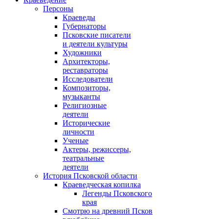
Персоны
Краеведы
Губернаторы
Псковские писатели
и деятели культуры
Художники
Архитекторы,
реставраторы
Исследователи
Композиторы,
музыканты
Религиозные
деятели
Исторические
личности
Ученые
Актеры, режиссеры,
театральные
деятели
История Псковской области
Краеведческая копилка
Легенды Псковского
края
Смотрю на древний Псков