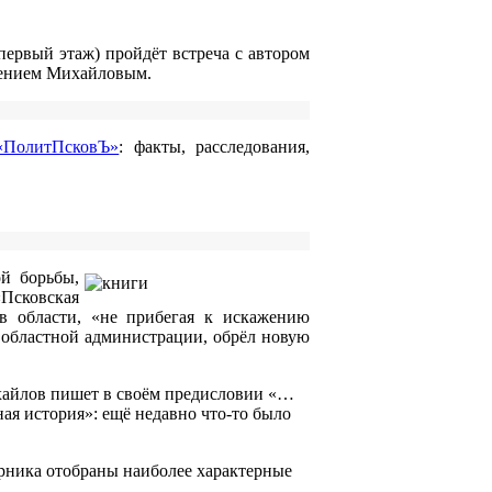
 первый этаж) пройдёт встреча с автором
гением Михайловым.
«ПолитПсковЪ»
: факты, расследования,
ой борьбы,
«Псковская
 в области, «не прибегая к искажению
 областной администрации, обрёл новую
хайлов пишет в своём предисловии «…
ная история»: ещё недавно что-то было
орника отобраны наиболее характерные