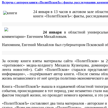
Встреча с автором книги «ПолитПсковЪ»: факты, расследования, комм
24 января в 13 часов в актовом зале област
книги «ПолитПсковЪ»: факты, расследован
24 января
в областной универсаль
комментарии» Евгением Михайловым.
Напомним, Евгений Михайлов был губернатором Псковской обл
За основу книги взяты материалы сайта «ПолитПсков» за 2
«противовес» медиа-холдингу Михаила Кузнецова, доминиров
лента новостей»). Сайт «ПолитПсков» старался представля
информации», - подчёркивает автор книги. «После смены об
жизнь независимого от неё центра политико-экономического ан
Книга «ПолитПсковЪ» вышла в издаваемой областной типогра
события, происходившие в тот период, уже незаметно стали на
фактом текущей жизни, но проходит немного времени, и это у
«ПолитПсковЪ» составляют два типа материалов - авторские и
статьи. «Всем им присущ стиль «ПолитПскова» - откровенный,