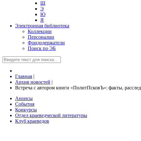
Щ
Э
Ю
Я
Электронная библиотека
Коллекции
Персоналии
Фондодержатели
Поиск по ЭБ
Главная
|
Архив новостей
|
Встреча с автором книги «ПолитПсковЪ»: факты, рассл
Анонсы
События
Конкурсы
Отдел краеведческой литературы
Клуб краеведов