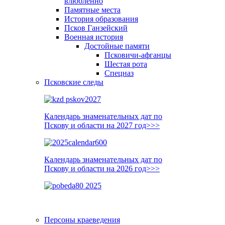
влюблённо
Памятные места
История образования
Псков Ганзейский
Военная история
Достойные памяти
Псковичи-афганцы
Шестая рота
Спецназ
Псковские следы
Календарь знаменательных дат по
Пскову и области на 2027 год>>>
Календарь знаменательных дат по
Пскову и области на 2026 год>>>
Персоны краеведения