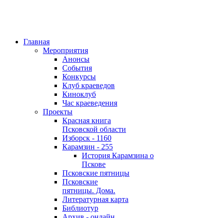
Главная
Мероприятия
Анонсы
События
Конкурсы
Клуб краеведов
Киноклуб
Час краеведения
Проекты
Красная книга
Псковской области
Изборск - 1160
Карамзин - 255
История Карамзина о
Пскове
Псковские пятницы
Псковские
пятницы. Дома.
Литературная карта
Библиотур
Архив - онлайн