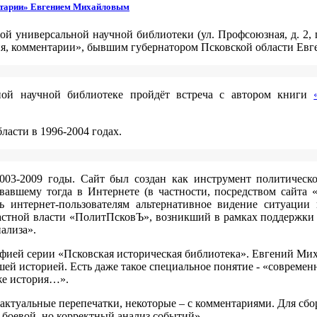
ентарии» Евгением Михайловым
ной универсальной научной библиотеки (ул. Профсоюзная, д. 2,
ия, комментарии», бывшим губернатором Псковской области Ев
ной научной библиотеке пройдёт встреча с автором книги
асти в 1996-2004 годах.
003-2009 годы. Сайт был создан как инструмент политическ
авшему тогда в Интернете (в частности, посредством сайта 
ть интернет-пользователям альтернативное видение ситуации
ластной власти «ПолитПсковЪ», возникший в рамках поддержки
ализа».
фией серии «Псковская историческая библиотека». Евгений Ми
шей историей. Есть даже такое специальное понятие - «современ
же история…».
 актуальные перепечатки, некоторые – с комментариями. Для сб
 боевой, но корректный анализ событий».