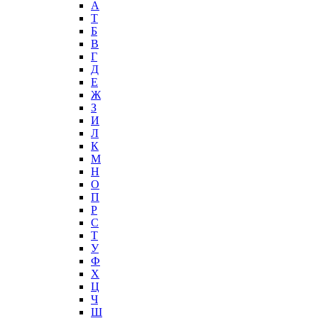
А
T
Б
В
Г
Д
Е
Ж
З
И
Л
К
М
Н
О
П
Р
С
Т
У
Ф
Х
Ц
Ч
Ш