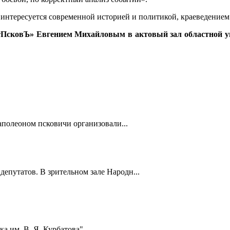
о интересуется современной историей и политикой, краеведением
тПсковЪ» Евгением Михайловым в актовый зал областной ун
полеоном псковичи организовали...
депутатов. В зрительном зале Народн...
а им. В. Я. Курбатова"