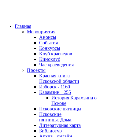
Главная
Мероприятия
Анонсы
События
Конкурсы
Клуб краеведов
Киноклуб
Час краеведения
Проекты
Красная книга
Псковской области
Изборск - 1160
Карамзин - 255
История Карамзина о
Пскове
Псковские пятницы
Псковские
пятницы. Дома.
Литературная карта
Библиотур
Архив - онлайн