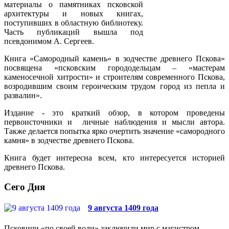
материалы о памятниках псковской
архитектуры и новых книгах,
поступивших в областную библиотеку.
Часть публикаций вышла под
псевдонимом А. Сергеев.
Книга «Самородный камень» в зодчестве древнего Пскова»
посвящена «псковским горододельцам – «мастерам
каменосечной хитрости» и строителям современного Пскова,
возродившим своим героическим трудом город из пепла и
развалин».
Издание - это краткий обзор, в котором проведены
первоисточники и личные наблюдения и мысли автора.
Также делается попытка ярко очертить значение «самородного
камня» в зодчестве древнего Пскова.
Книга будет интересна всем, кто интересуется историей
древнего Пскова.
Сего Дня
9 августа 1409 года
Псковичи «по своей воли» заключили мир с магистром