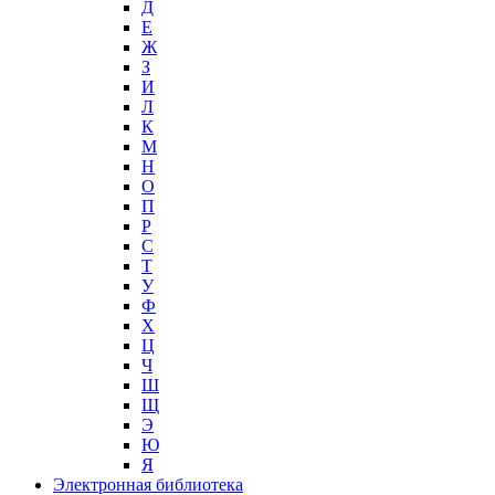
Д
Е
Ж
З
И
Л
К
М
Н
О
П
Р
С
Т
У
Ф
Х
Ц
Ч
Ш
Щ
Э
Ю
Я
Электронная библиотека