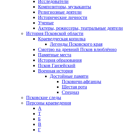
Исследователи
Композиторы, музыканты
Религиозные деятели
Исторические личности
Ученые
Актеры, режиссеры, театральные деятели
История Псковской области
Краеведческая копилка
Легенды Псковского края
Смотрю на древний Псков влюблённо
Памятные места
История образования
Псков Ганзейский
Военная история
Достойные памяти
Псковичи-афганцы
Шестая рота
Спецназ
Псковские следы
Персоны краеведения
А
T
Б
В
Г