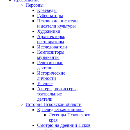
Персоны
Краеведы
Губернаторы
Псковские писатели
и деятели культуры
Художники
Архитекторы,
реставраторы
Исследователи
Композиторы,
музыканты
Религиозные
деятели
Исторические
личности
Ученые
Актеры, режиссеры,
театральные
деятели
История Псковской области
Краеведческая копилка
Легенды Псковского
края
Смотрю на древний Псков