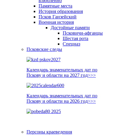
влюблённо
Памятные места
История образования
Псков Ганзейский
Военная история
Достойные памяти
Псковичи-афганцы
Шестая рота
Спецназ
Псковские следы
Календарь знаменательных дат по
Пскову и области на 2027 год>>>
Календарь знаменательных дат по
Пскову и области на 2026 год>>>
Персоны краеведения