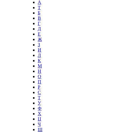
А
T
Б
В
Г
Д
Е
Ж
З
И
Л
К
М
Н
О
П
Р
С
Т
У
Ф
Х
Ц
Ч
Ш