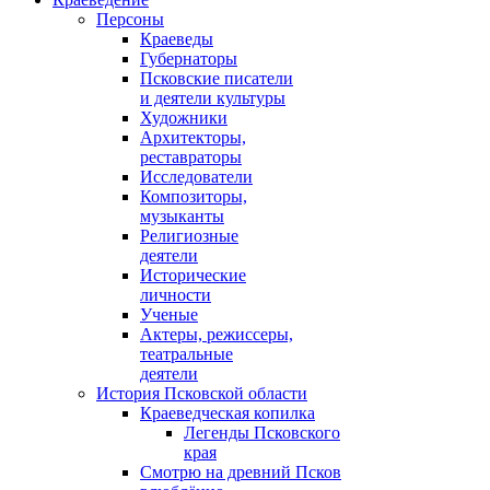
Персоны
Краеведы
Губернаторы
Псковские писатели
и деятели культуры
Художники
Архитекторы,
реставраторы
Исследователи
Композиторы,
музыканты
Религиозные
деятели
Исторические
личности
Ученые
Актеры, режиссеры,
театральные
деятели
История Псковской области
Краеведческая копилка
Легенды Псковского
края
Смотрю на древний Псков