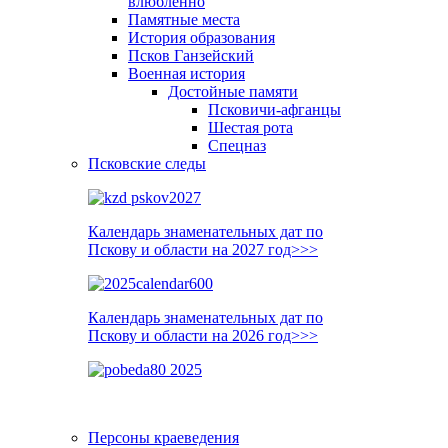
влюблённо
Памятные места
История образования
Псков Ганзейский
Военная история
Достойные памяти
Псковичи-афганцы
Шестая рота
Спецназ
Псковские следы
Календарь знаменательных дат по
Пскову и области на 2027 год>>>
Календарь знаменательных дат по
Пскову и области на 2026 год>>>
Персоны краеведения