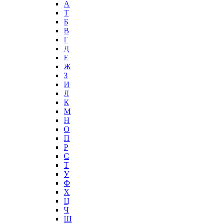
А
T
Б
В
Г
Д
Е
Ж
З
И
Л
К
М
Н
О
П
Р
С
Т
У
Ф
Х
Ц
Ч
Ш