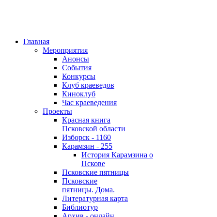
Главная
Мероприятия
Анонсы
События
Конкурсы
Клуб краеведов
Киноклуб
Час краеведения
Проекты
Красная книга
Псковской области
Изборск - 1160
Карамзин - 255
История Карамзина о
Пскове
Псковские пятницы
Псковские
пятницы. Дома.
Литературная карта
Библиотур
Архив - онлайн