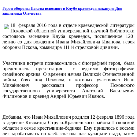
Героя обороны Пскова вспомнят в Клубе краеведов накануне Дня
защитника Отечества
18 февраля 2016 года в отделе краеведческой литературы
Псковской областной универсальной научной библиотеки
состоялось заседание Клуба краеведов, посвященное 120-
летию со дня рождения Ивана Михайловича Иванова, героя
обороны Пскова, командира 111-й стрелковой дивизии.
Участники встречи познакомились с биографией героя, была
представлена презентация с редкими фотографиями
семейного архива. О времени начала Великой Отечественной
войны, боях под Псковом, в которых участвовал Иван
Михайлович рассказали профессор Псковского
государственного университета Анатолий Васильевич
Филимонов и краевед Андрей Юрьевич Иванов.
Добавим, что Иван Михайлович родился 12 февраля 1896 года
в деревне Княжицы Струго-Красненского района Псковской
области в семье крестьянина-бедняка. Ему пришлось с восьми
лет зарабатывать на хлеб: сначала пас кулацкие стада, затем