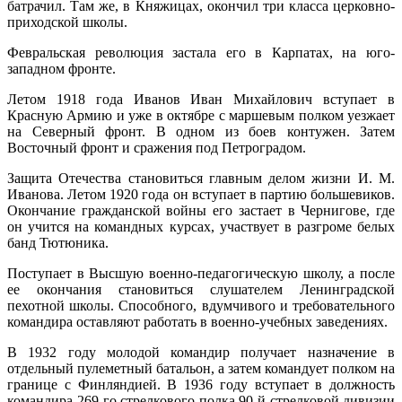
батрачил. Там же, в Княжицах, окончил три класса церковно-
приходской школы.
Февральская революция застала его в Карпатах, на юго-
западном фронте.
Летом 1918 года Иванов Иван Михайлович вступает в
Красную Армию и уже в октябре с маршевым полком уезжает
на Северный фронт. В одном из боев контужен. Затем
Восточный фронт и сражения под Петроградом.
Защита Отечества становиться главным делом жизни И. М.
Иванова. Летом 1920 года он вступает в партию большевиков.
Окончание гражданской войны его застает в Чернигове, где
он учится на командных курсах, участвует в разгроме белых
банд Тютюника.
Поступает в Высшую военно-педагогическую школу, а после
ее окончания становиться слушателем Ленинградской
пехотной школы. Способного, вдумчивого и требовательного
командира оставляют работать в военно-учебных заведениях.
В 1932 году молодой командир получает назначение в
отдельный пулеметный батальон, а затем командует полком на
границе с Финляндией. В 1936 году вступает в должность
командира 269-го стрелкового полка 90-й стрелковой дивизии