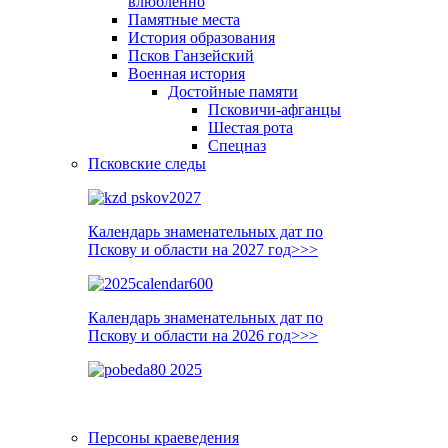
влюблённо
Памятные места
История образования
Псков Ганзейский
Военная история
Достойные памяти
Псковичи-афганцы
Шестая рота
Спецназ
Псковские следы
Календарь знаменательных дат по
Пскову и области на 2027 год>>>
Календарь знаменательных дат по
Пскову и области на 2026 год>>>
Персоны краеведения