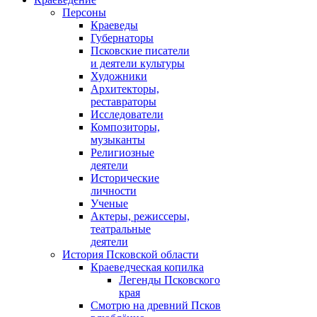
Персоны
Краеведы
Губернаторы
Псковские писатели
и деятели культуры
Художники
Архитекторы,
реставраторы
Исследователи
Композиторы,
музыканты
Религиозные
деятели
Исторические
личности
Ученые
Актеры, режиссеры,
театральные
деятели
История Псковской области
Краеведческая копилка
Легенды Псковского
края
Смотрю на древний Псков