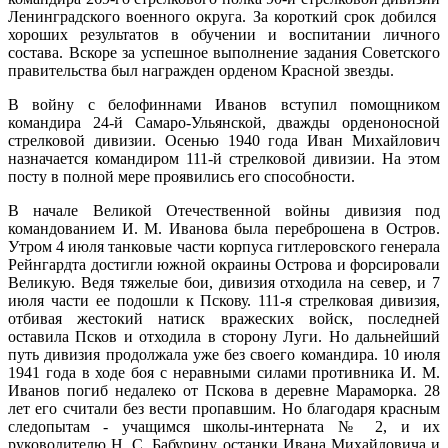
Ленинградского военного округа. За короткий срок добился
хороших результатов в обучении и воспитании личного
состава. Вскоре за успешное выполнение задания Советского
правительства был награжден орденом Красной звезды.
В войну с белофиннами Иванов вступил помощником
командира 24-й Самаро-Ульянской, дважды орденоносной
стрелковой дивизии. Осенью 1940 года Иван Михайлович
назначается командиром 111-й стрелковой дивизии. На этом
посту в полной мере проявились его способности.
В начале Великой Отечественной войны дивизия под
командованием И. М. Иванова была переброшена в Остров.
Утром 4 июля танковые части корпуса гитлеровского генерала
Рейнгардта достигли южной окраины Острова и форсировали
Великую. Ведя тяжелые бои, дивизия отходила на север, и 7
июля части ее подошли к Пскову. 111-я стрелковая дивизия,
отбивая жестокий натиск вражеских войск, последней
оставила Псков и отходила в сторону Луги. Но дальнейший
путь дивизия продолжала уже без своего командира. 10 июля
1941 года в ходе боя с неравными силами противника И. М.
Иванов погиб недалеко от Пскова в деревне Мараморка. 28
лет его считали без вести пропавшим. Но благодаря красным
следопытам - учащимся школы-интерната № 2, и их
руководителю Н. С. Бабурину останки Ивана Михайловича и