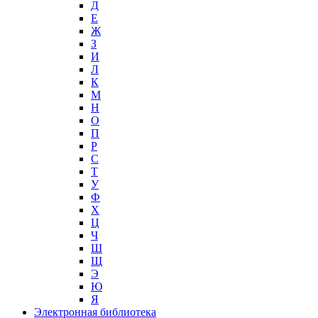
Д
Е
Ж
З
И
Л
К
М
Н
О
П
Р
С
Т
У
Ф
Х
Ц
Ч
Ш
Щ
Э
Ю
Я
Электронная библиотека