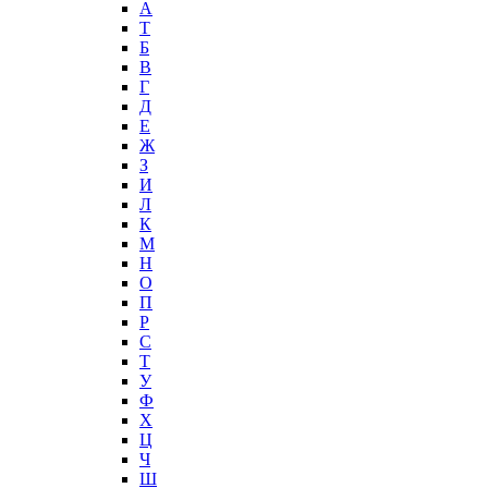
А
T
Б
В
Г
Д
Е
Ж
З
И
Л
К
М
Н
О
П
Р
С
Т
У
Ф
Х
Ц
Ч
Ш