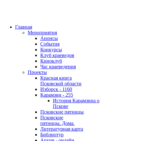
Главная
Мероприятия
Анонсы
События
Конкурсы
Клуб краеведов
Киноклуб
Час краеведения
Проекты
Красная книга
Псковской области
Изборск - 1160
Карамзин - 255
История Карамзина о
Пскове
Псковские пятницы
Псковские
пятницы. Дома.
Литературная карта
Библиотур
Архив - онлайн