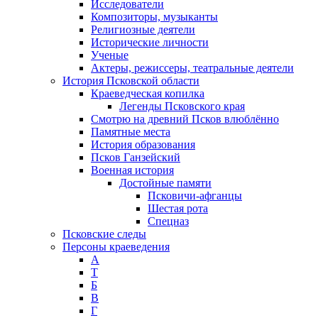
Исследователи
Композиторы, музыканты
Религиозные деятели
Исторические личности
Ученые
Актеры, режиссеры, театральные деятели
История Псковской области
Краеведческая копилка
Легенды Псковского края
Смотрю на древний Псков влюблённо
Памятные места
История образования
Псков Ганзейский
Военная история
Достойные памяти
Псковичи-афганцы
Шестая рота
Спецназ
Псковские следы
Персоны краеведения
А
T
Б
В
Г